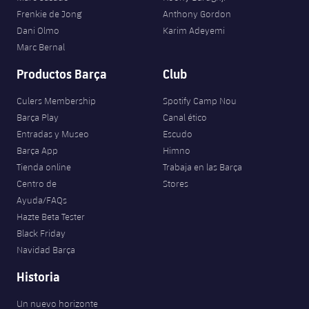
Frenkie de Jong
Anthony Gordon
Dani Olmo
Karim Adeyemi
Marc Bernal
Productos Barça
Club
Culers Membership
Spotify Camp Nou
Barça Play
Canal ético
Entradas y Museo
Escudo
Barça App
Himno
Tienda online
Trabaja en las Barça
Centro de
Stores
Ayuda/FAQs
Hazte Beta Tester
Black Friday
Navidad Barça
Historia
Un nuevo horizonte