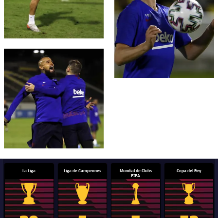
FC Barcelona club badge
La Liga
Liga de Campeones
Mundial de Clubs
Copa del Rey
FIFA
Trofeo de La Liga
Trofeo de la Liga de Campeones
Trofeo del Mundial de Clube
Copa del 