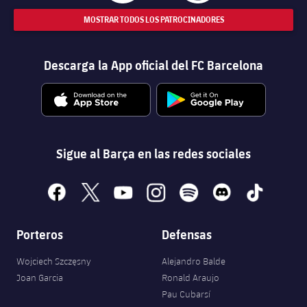
MOSTRAR TODOS LOS PATROCINADORES
Descarga la App oficial del FC Barcelona
Sigue al Barça en las redes sociales
facebook
x
youtube
instagram
spotify
discord
tiktok
Porteros
Defensas
Wojciech Szczęsny
Alejandro Balde
Joan Garcia
Ronald Araujo
Pau Cubarsí