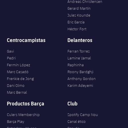
Andreas Christensen
Gerard Martín
Jules Kounde
Eric García
Héctor Fort
Centrocampistas
Delanteros
Gavi
Ferran Torres
Pedri
Lamine Yamal
Fermín López
Raphinha
Marc Casadó
Roony Bardghji
Frenkie de Jong
Anthony Gordon
Dani Olmo
Karim Adeyemi
Marc Bernal
Productos Barça
Club
Culers Membership
Spotify Camp Nou
Barça Play
Canal ético