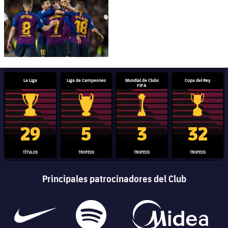
La Liga
Liga de Campeones
Mundial de Clubs
Copa del Rey
FIFA
Trofeo de La Liga
Trofeo de la Liga de Campeones
Trofeo del Mundial de Clube
Copa del 
29
5
3
32
TÍTULOS
TROFEOS
TROFEOS
TROFEOS
Principales patrocinadores del Club