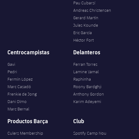
Pau Cubarsí
Andreas Christensen
Gerard Martín
Jules Kounde
Eric García
Héctor Fort
Centrocampistas
Delanteros
Gavi
Ferran Torres
Pedri
Lamine Yamal
Fermín López
Raphinha
Marc Casadó
Roony Bardghji
Frenkie de Jong
Anthony Gordon
Dani Olmo
Karim Adeyemi
Marc Bernal
Productos Barça
Club
Culers Membership
Spotify Camp Nou