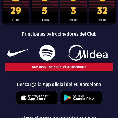
Trofeo de La Liga
Trofeo de la Liga de Campeones
Trofeo del Mundial de Clube
Copa del 
29
5
3
32
TÍTULOS
TROFEOS
TROFEOS
TROFEOS
Principales patrocinadores del Club
MOSTRAR TODOS LOS PATROCINADORES
Descarga la App oficial del FC Barcelona