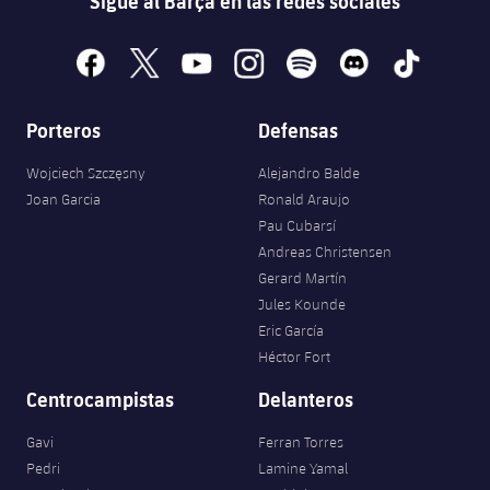
Sigue al Barça en las redes sociales
facebook
x
youtube
instagram
spotify
discord
tiktok
Porteros
Defensas
Wojciech Szczęsny
Alejandro Balde
Joan Garcia
Ronald Araujo
Pau Cubarsí
Andreas Christensen
Gerard Martín
Jules Kounde
Eric García
Héctor Fort
Centrocampistas
Delanteros
Gavi
Ferran Torres
Pedri
Lamine Yamal