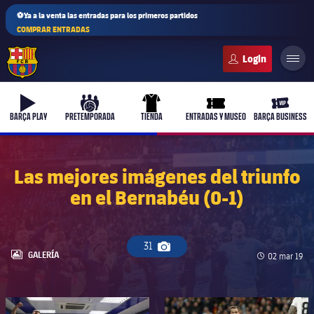
⚽Ya a la venta las entradas para los primeros partidos
COMPRAR ENTRADAS
FC Barcelona club badge
b-play
culers-ball
uniform
ticket-full
ticket-v
BARÇA PLAY
PRETEMPORADA
TIENDA
ENTRADAS Y MUSEO
BARÇA BUSINESS
Las mejores imágenes del triunfo
en el Bernabéu (0-1)
PLUSICON
MÁS
Primer equipo
31
Icono de cámara
Femenino
LABEL.ARIA.GALLERY
GALERÍA
Fecha de pu
02 mar 19
plusicon
más
Actualidad
Barça Atlètic
plusicon
más
FC Barcelona club badge
FC Barcelona club badge