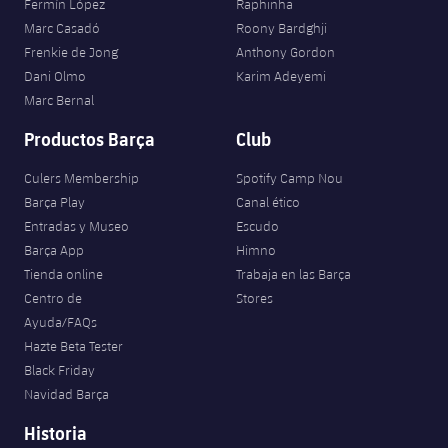
Fermín López
Raphinha
Marc Casadó
Roony Bardghji
Frenkie de Jong
Anthony Gordon
Dani Olmo
Karim Adeyemi
Marc Bernal
Productos Barça
Club
Culers Membership
Spotify Camp Nou
Barça Play
Canal ético
Entradas y Museo
Escudo
Barça App
Himno
Tienda online
Trabaja en las Barça
Centro de
Stores
Ayuda/FAQs
Hazte Beta Tester
Black Friday
Navidad Barça
Historia