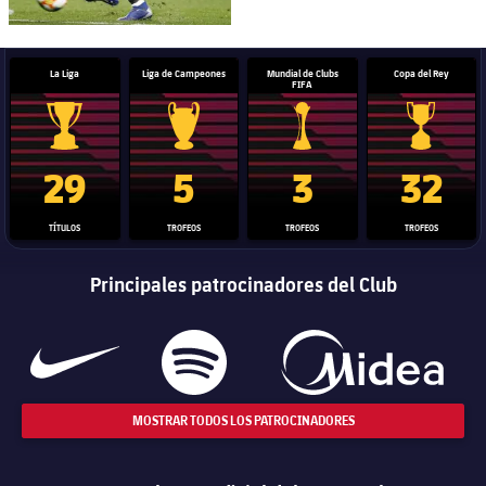
La Liga
Liga de Campeones
Mundial de Clubs
Copa del Rey
FIFA
Trofeo de La Liga
Trofeo de la Liga de Campeones
Trofeo del Mundial de Clube
Copa del 
29
5
3
32
TÍTULOS
TROFEOS
TROFEOS
TROFEOS
Principales patrocinadores del Club
MOSTRAR TODOS LOS PATROCINADORES