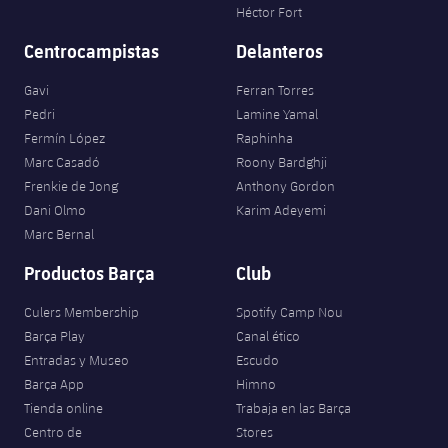
Héctor Fort
Centrocampistas
Delanteros
Gavi
Ferran Torres
Pedri
Lamine Yamal
Fermín López
Raphinha
Marc Casadó
Roony Bardghji
Frenkie de Jong
Anthony Gordon
Dani Olmo
Karim Adeyemi
Marc Bernal
Productos Barça
Club
Culers Membership
Spotify Camp Nou
Barça Play
Canal ético
Entradas y Museo
Escudo
Barça App
Himno
Tienda online
Trabaja en las Barça
Centro de
Stores