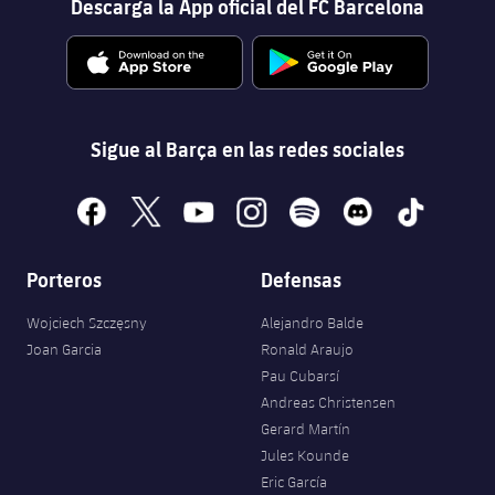
Descarga la App oficial del FC Barcelona
Sigue al Barça en las redes sociales
facebook
x
youtube
instagram
spotify
discord
tiktok
Porteros
Defensas
Wojciech Szczęsny
Alejandro Balde
Joan Garcia
Ronald Araujo
Pau Cubarsí
Andreas Christensen
Gerard Martín
Jules Kounde
Eric García