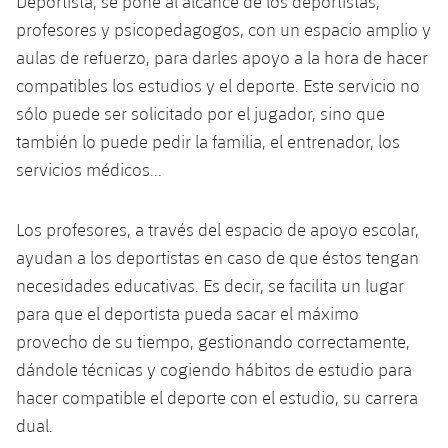
Deportista, se pone al alcance de los deportistas,
Calendario
Campus Verano
Base
profesores y psicopedagogos, con un espacio amplio y
SUB13
SUB13 B
Entradas
aulas de refuerzo, para darles apoyo a la hora de hacer
Barça Atlètic
plusicon
más
PLUSICON
MÁS
compatibles los estudios y el deporte. Este servicio no
SUB12
SUB12 C
Gameday Shows
Junior
sólo puede ser solicitado por el jugador, sino que
Primer Equipo
Instalaciones
plusicon
más
SUB11 A
también lo puede pedir la familia, el entrenador, los
SUB11 C
Resultados
Cadete A
Actualidad
servicios médicos...
Barça Atlètic
Spotify Camp Nou
plusicon
más
SUB11 B
Clasificación
Cadete B
Calendario
Actualidad
Palau Blaugrana
Base
Los profesores, a través del espacio de apoyo escolar,
plusicon
más
SUB10 A
Jugadores
ayudan a los deportistas en caso de que éstos tengan
Infantil A
Entradas
Calendario
Estadi Johan Cruyff
Actualidad
necesidades educativas. Es decir, se facilita un lugar
SUB10 B
PLUSICON
MÁS
Fotos
Infantil B
para que el deportista pueda sacar el máximo
Resultados
Resultados
Juvenil
Barça Cafe
Primer equipo
SUB9 A
provecho de su tiempo, gestionando correctamente,
plusicon
más
plusicon
más
Historia
Mini
Clasificaciones
dándole técnicas y cogiendo hábitos de estudio para
Clasificaciones
Cadete A
Ciutat Esportiva
Actualidad
SUB9 B
Barça Atlètic
hacer compatible el deporte con el estudio, su carrera
plusicon
más
Servicios
Palmarés
plusicon
más
Jugadores
Jugadores
dual.
Cadete B
Calendario
SUB8 A
La Masia
Actualidad
Base