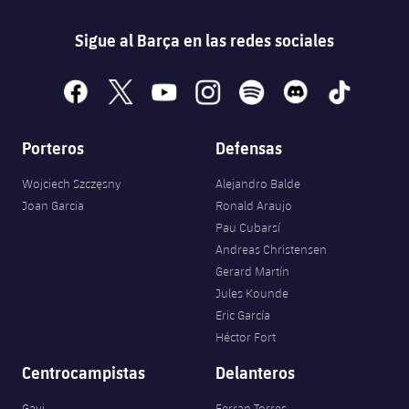
Sigue al Barça en las redes sociales
facebook
x
youtube
instagram
spotify
discord
tiktok
Porteros
Defensas
Wojciech Szczęsny
Alejandro Balde
Joan Garcia
Ronald Araujo
Pau Cubarsí
Andreas Christensen
Gerard Martín
Jules Kounde
Eric García
Héctor Fort
Centrocampistas
Delanteros
Gavi
Ferran Torres