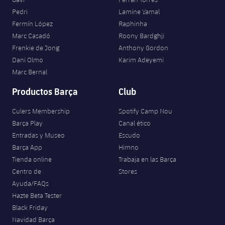
Pedri
Lamine Yamal
Fermín López
Raphinha
Marc Casadó
Roony Bardghji
Frenkie de Jong
Anthony Gordon
Dani Olmo
Karim Adeyemi
Marc Bernal
Productos Barça
Club
Culers Membership
Spotify Camp Nou
Barça Play
Canal ético
Entradas y Museo
Escudo
Barça App
Himno
Tienda online
Trabaja en las Barça
Centro de
Stores
Ayuda/FAQs
Hazte Beta Tester
Black Friday
Navidad Barça