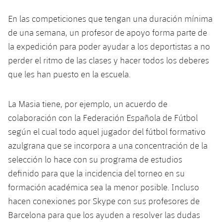
plusicon
más
Servicios Médicos
Acreditaciones
Fotos
Fotos
Infantil A
En las competiciones que tengan una duración mínima
Entradas
SUB8 B
Calendario
Campus Verano
Actualidad
Accesibilidad
de una semana, un profesor de apoyo forma parte de
Historia
Instalaciones
Infantil B
Resultados
la expedición para poder ayudar a los deportistas a no
Resultados
Juvenil
PLUSICON
MÁS
Palmarés
perder el ritmo de las clases y hacer todos los deberes
Clasificaciones
Jugadores
que les han puesto en la escuela.
Cadete
Primer equipo
plusicon
más
Jugadors
Clasificaciones
Infantil
La Masia tiene, por ejemplo, un acuerdo de
Actualidad
Barça Atlètic
plusicon
más
colaboración con la Federación Española de Fútbol
Fotos
Alevín
Calendario
según el cual todo aquel jugador del fútbol formativo
Actualidad
Base
plusicon
más
Palmarés
azulgrana que se incorpora a una concentración de la
Entradas
Calendario
selección lo hace con su programa de estudios
Campus Verano
Actualidad
Historia
definido para que la incidencia del torneo en su
Resultados
Resultados
Barça C
formación académica sea la menor posible. Incluso
PLUSICON
MÁS
hacen conexiones por Skype con sus profesores de
Clasificaciones
Jugadores
Junior
Información general
Barcelona para que los ayuden a resolver las dudas
plusicon
más