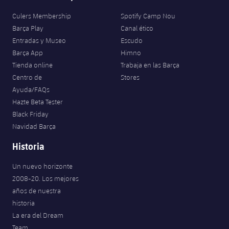
Culers Membership
Spotify Camp Nou
Barça Play
Canal ético
Entradas y Museo
Escudo
Barça App
Himno
Tienda online
Trabaja en las Barça
Centro de
Stores
Ayuda/FAQs
Hazte Beta Tester
Black Friday
Navidad Barça
Historia
Un nuevo horizonte
2008-20. Los mejores
años de nuestra
historia
La era del Dream
Team