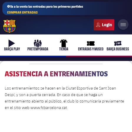
⚽Ya a la venta las entradas para los primeros partidos
COMPRAR ENTRADAS
FC Barcelona club badge
b-play
culers-ball
uniform
ticket-full
ticket-v
BARÇA PLAY
PRETEMPORADA
TIENDA
ENTRADAS Y MUSEO
BARÇA BUSINESS
ASISTENCIA A ENTRENAMIENTOS
PLUSICON
MÁS
Los entrenamientos se hacen en la Ciutat Esportiva de Sant Joan
Primer equipo
Despí, y son a puerta cerrada. En caso de que se haga un
entrenamiento abierto al público, el club lo comunicaría previamente
Femenino
en el sitio web
www.fcbarcelona.cat.
plusicon
más
Actualidad
Barça Atlètic
plusicon
más