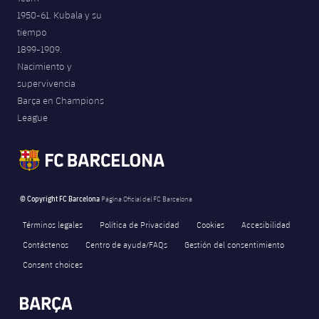
1950-61. Kubala y su
tiempo
1899-1909.
Nacimiento y
supervivencia
Barça en Champions
League
© Copyright FC Barcelona
Página Oficial del FC Barcelona
Términos legales
Política de Privacidad
Cookies
Accesibilidad
Contáctenos
Centro de ayuda/FAQs
Gestión del consentimiento
Consent choices
FORÇA BARÇA
41
label.aria.fire
Força Barça
label.aria.forcabarca