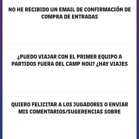
Jugadores
Clasificaciones
Juvenil
NO HE RECIBIDO UN EMAIL DE CONFIRMACIÓN DE
FCB Barcelona badge
Noticias
Atletismo
plusicon
más
COMPRA DE ENTRADAS
Fotos
Infantil
Actualidad
Baloncesto en silla de ruedas
plusicon
más
Historia
Alevín
Masculino
Actualidad
Hockey sobre hielo
plusicon
más
Palmarés
¿PUEDO VIAJAR CON EL PRIMER EQUIPO A
FCB Barcelona badge
Femenino
Jugadores
Actualidad
Hockey hierba
PARTIDOS FUERA DEL CAMP NOU? ¿HAY VIAJES
plusicon
más
ORGANIZADOS POR EL CLUB?
Agenda
Calendario
Jugadores
Noticias
Patinaje artístico
plusicon
más
Resultados
Calendario
Hockey Hierba Masculino
Escuela de Patinaje
Actualidad
QUIERO FELICITAR A LOS JUGADORES O ENVIAR
FCB Barcelona badge
Clasificaciones
Resultados
Hockey Hierba Femenino
MIS COMENTARIOS/SUGERENCIAS SOBRE
Plantilla
Rugby
plusicon
más
PARTIDOS, FICHAJES, ETC.
Clasificaciones
Agenda
Actualidad
Voleibol
plusicon
más