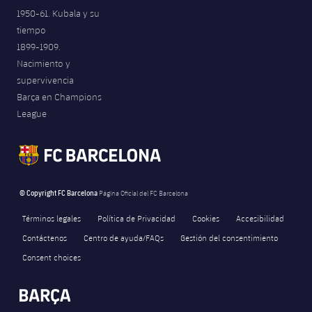
1950-61. Kubala y su
tiempo
1899-1909.
Nacimiento y
supervivencia
Barça en Champions
League
© Copyright FC Barcelona
Página Oficial del FC Barcelona
Términos legales
Política de Privacidad
Cookies
Accesibilidad
Contáctenos
Centro de ayuda/FAQs
Gestión del consentimiento
Consent choices
FORÇA BARÇA
1,069
label.aria.fire
Força Barça
label.aria.forcabarca