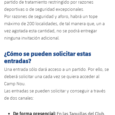
plusicon
más
partido de tratamiento restringido por razones
Servicios Médicos
Acreditaciones
Fotos
Fotos
Infantil A
deportivas o de seguridad excepcionales.
Entradas
SUB8 B
Calendario
Campus Verano
Actualidad
Por razones de seguridad y aforo, habrá un tope
Accesibilidad
Historia
Instalaciones
Infantil B
Resultados
máximo de 200 localidades, de tal manera que, un a
Resultados
Juvenil
PLUSICON
MÁS
vez agotada esta cantidad, no se podrá entregar
Palmarés
Clasificaciones
Jugadores
ninguna invitación adicional.
Cadete
Primer equipo
plusicon
más
Jugadors
Clasificaciones
Infantil
¿Cómo se pueden solicitar estas
Actualidad
Barça Atlètic
plusicon
más
entradas?
Fotos
Alevín
Calendario
Actualidad
Base
Una entrada sólo dará acceso a un partido. Por ello, se
plusicon
más
Palmarés
deberá solicitar una cada vez se quiera acceder al
Entradas
Calendario
Campus Verano
Actualidad
Camp Nou.
Historia
Las entradas se pueden solicitar y conseguir a través
Resultados
Resultados
Barça C
de dos canales:
PLUSICON
MÁS
Clasificaciones
Jugadores
Junior
Información general
plusicon
más
De forma presencial:
En las Taquillas del Club,