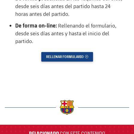
Jugadores
Clasificaciones
desde seis días antes del partido hasta 24
Juvenil
Noticias
Atletismo
plusicon
más
horas antes del partido.
Fotos
Infantil
De forma on-line:
Rellenando el formulario,
Actualidad
Baloncesto en silla de ruedas
plusicon
más
desde seis días antes y hasta el inicio del
Historia
Alevín
partido.
Masculino
Actualidad
Hockey sobre hielo
plusicon
más
Palmarés
Femenino
RELLENAR FORMULARIO
ENLACE EXTERNO
Jugadores
Actualidad
Hockey hierba
plusicon
más
Agenda
Calendario
Jugadores
Noticias
Patinaje artístico
plusicon
más
Resultados
Calendario
Hockey Hierba Masculino
Escuela de Patinaje
Actualidad
Clasificaciones
Resultados
Hockey Hierba Femenino
Plantilla
Rugby
plusicon
más
label.aria.barcelona
Clasificaciones
Agenda
Actualidad
Voleibol
plusicon
más