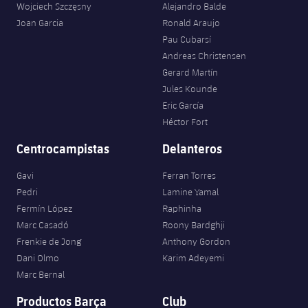
Wojciech Szczęsny
Alejandro Balde
Joan Garcia
Ronald Araujo
Pau Cubarsí
Andreas Christensen
Gerard Martín
Jules Kounde
Eric García
Héctor Fort
Centrocampistas
Delanteros
Gavi
Ferran Torres
Pedri
Lamine Yamal
Fermín López
Raphinha
Marc Casadó
Roony Bardghji
Frenkie de Jong
Anthony Gordon
Dani Olmo
Karim Adeyemi
Marc Bernal
Productos Barça
Club