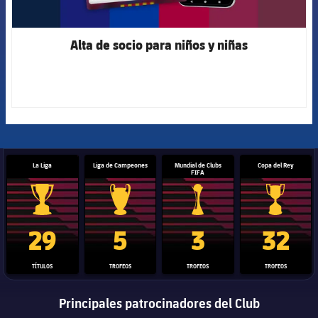
Alta de socio para niños y niñas
La Liga
Liga de Campeones
Mundial de Clubs
Copa del Rey
FIFA
Trofeo de La Liga
Trofeo de la Liga de Campeones
Trofeo del Mundial de Clube
Copa del 
29
5
3
32
TÍTULOS
TROFEOS
TROFEOS
TROFEOS
Principales patrocinadores del Club