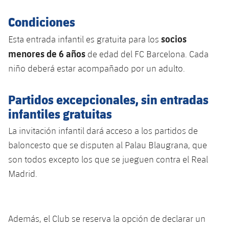
Calendario
Campus Verano
Base
Condiciones
SUB13
SUB13 B
Entradas
Barça Atlètic
plusicon
más
socios
Esta entrada infantil es gratuita para los
PLUSICON
MÁS
SUB12
SUB12 C
menores de 6 años
Gameday Shows
de edad del FC Barcelona. Cada
Junior
Primer Equipo
Instalaciones
plusicon
más
niño deberá estar acompañado por un adulto.
SUB11 A
SUB11 C
Resultados
Cadete A
Actualidad
Barça Atlètic
Spotify Camp Nou
plusicon
más
Partidos excepcionales, sin entradas
SUB11 B
Clasificación
Cadete B
infantiles gratuitas
Calendario
Actualidad
Palau Blaugrana
Base
plusicon
más
SUB10 A
Jugadores
La invitación infantil dará acceso a los partidos de
Infantil A
Entradas
Calendario
Estadi Johan Cruyff
Actualidad
baloncesto que se disputen al Palau Blaugrana, que
SUB10 B
PLUSICON
MÁS
Fotos
Infantil B
son todos excepto los que se jueguen contra el Real
Resultados
Resultados
Juvenil
Barça Cafe
Primer equipo
Madrid.
SUB9 A
plusicon
más
plusicon
más
Historia
Mini
Clasificaciones
Clasificaciones
Cadete A
Ciutat Esportiva
Actualidad
SUB9 B
Barça Atlètic
plusicon
más
Servicios
Palmarés
plusicon
más
Jugadores
Jugadores
Además, el Club se reserva la opción de declarar un
Cadete B
Calendario
SUB8 A
La Masia
Actualidad
Base