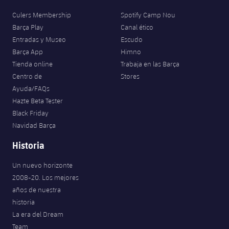
Culers Membership
Spotify Camp Nou
Barça Play
Canal ético
Entradas y Museo
Escudo
Barça App
Himno
Tienda online
Trabaja en las Barça
Centro de
Stores
Ayuda/FAQs
Hazte Beta Tester
Black Friday
Navidad Barça
Historia
Un nuevo horizonte
2008-20. Los mejores
años de nuestra
historia
La era del Dream
Team