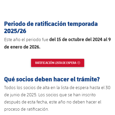
Jugadores
Noticias
Apúntate a las amateurs
plusicon
más
Calendario
Voleibol masculino
Apúntate a las amateurs
Periodo de ratificación temporada
PLUSICON
MÁS
2025/26
Resultados
Voleibol femenino
Carnet de las Secciones Amateurs
League of Legends
del 15 de octubre del 2024 al 9
Este año el periodo fue
Clasificaciones
de enero de 2026.
VALORANT Rising
Fotos
VALORANT Game Changers
RATIFICACIÓN LISTA DE ESPERA
ENLACE EXTERNO
eFootball
Qué socios deben hacer el trámite?
Todos los socios de alta en la lista de espera hasta el 30
de junio de 2025. Los socios que se han inscrito
después de esta fecha, este año no deben hacer el
proceso de ratificación.