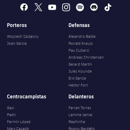
facebook
x
youtube
instagram
spotify
discord
tiktok
Porteros
Defensas
Wojciech Szczęsny
Alejandro Balde
Joan Garcia
Ronald Araujo
Pau Cubarsí
Andreas Christensen
Gerard Martín
Jules Kounde
Eric García
Héctor Fort
Centrocampistas
Delanteros
Gavi
Ferran Torres
Pedri
Lamine Yamal
Fermín López
Raphinha
Marc Casadó
Roony Bardghji