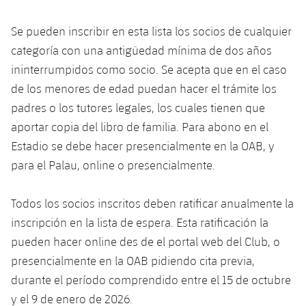
Calendario
Campus Verano
Base
SUB13
Se pueden inscribir en esta lista los socios de cualquier
SUB13 B
Entradas
Barça Atlètic
plusicon
más
categoría con una antigüedad mínima de dos años
PLUSICON
MÁS
SUB12
SUB12 C
ininterrumpidos como socio. Se acepta que en el caso
Gameday Shows
Junior
Primer Equipo
Instalaciones
plusicon
más
de los menores de edad puedan hacer el trámite los
SUB11 A
SUB11 C
Resultados
padres o los tutores legales, los cuales tienen que
Cadete A
Actualidad
Barça Atlètic
Spotify Camp Nou
plusicon
más
aportar copia del libro de familia. Para abono en el
SUB11 B
Clasificación
Cadete B
Estadio se debe hacer presencialmente en la OAB, y
Calendario
Actualidad
Palau Blaugrana
Base
plusicon
más
SUB10 A
para el Palau, online o presencialmente.
Jugadores
Infantil A
Entradas
Calendario
Estadi Johan Cruyff
Actualidad
SUB10 B
PLUSICON
MÁS
Todos los socios inscritos deben ratificar anualmente la
Fotos
Infantil B
Resultados
Resultados
inscripción en la lista de espera. Esta ratificación la
Juvenil
Barça Cafe
Primer equipo
SUB9 A
plusicon
más
plusicon
más
pueden hacer online des de el portal web del Club, o
Historia
Mini
Clasificaciones
Clasificaciones
Cadete A
presencialmente en la OAB pidiendo cita previa,
Ciutat Esportiva
Actualidad
SUB9 B
Barça Atlètic
plusicon
más
Servicios
Palmarés
durante el período comprendido entre el 15 de octubre
plusicon
más
Jugadores
Jugadores
Cadete B
y el 9 de enero de 2026.
Calendario
SUB8 A
La Masia
Actualidad
Base