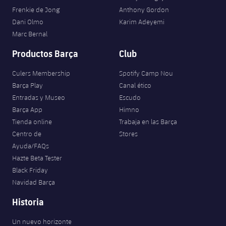
Frenkie de Jong
Anthony Gordon
Dani Olmo
Karim Adeyemi
Marc Bernal
Productos Barça
Club
Culers Membership
Spotify Camp Nou
Barça Play
Canal ético
Entradas y Museo
Escudo
Barça App
Himno
Tienda online
Trabaja en las Barça
Centro de
Stores
Ayuda/FAQs
Hazte Beta Tester
Black Friday
Navidad Barça
Historia
Un nuevo horizonte