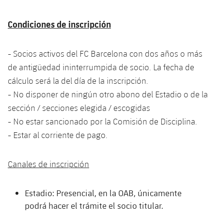
plusicon
más
Servicios Médicos
Acreditaciones
Fotos
Fotos
Infantil A
Entradas
SUB8 B
Calendario
Condiciones de inscripción
Campus Verano
Actualidad
Accesibilidad
Historia
Instalaciones
Infantil B
Resultados
Resultados
Juvenil
- Socios activos del FC Barcelona con dos años o más
PLUSICON
MÁS
Palmarés
de antigüedad ininterrumpida de socio. La fecha de
Clasificaciones
Jugadores
Cadete
Primer equipo
plusicon
más
cálculo será la del día de la inscripción.
Jugadors
- No disponer de ningún otro abono del Estadio o de la
Clasificaciones
Infantil
Actualidad
Barça Atlètic
plusicon
más
sección / secciones elegida / escogidas
Fotos
- No estar sancionado por la Comisión de Disciplina.
Alevín
Calendario
Actualidad
Base
plusicon
más
- Estar al corriente de pago.
Palmarés
Entradas
Calendario
Campus Verano
Actualidad
Canales de inscripción
Historia
Resultados
Resultados
Barça C
PLUSICON
MÁS
Estadio: Presencial, en la OAB, únicamente
Clasificaciones
Jugadores
Junior
podrá hacer el trámite el socio titular.
Información general
plusicon
más