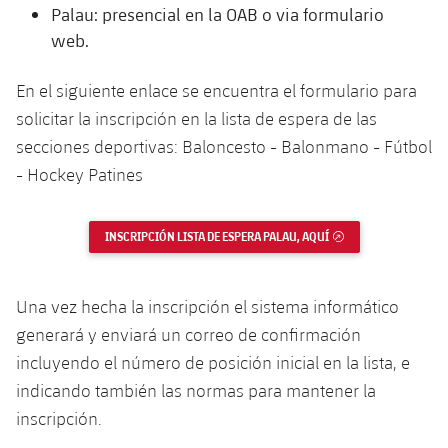
Jugadores
Palau: presencial en la OAB o via formulario
Clasificaciones
Juvenil
Noticias
Atletismo
web.
plusicon
más
Fotos
Infantil
Actualidad
En el siguiente enlace se encuentra el formulario para
Baloncesto en silla de ruedas
plusicon
más
Historia
solicitar la inscripción en la lista de espera de las
Alevín
Masculino
Actualidad
secciones deportivas: Baloncesto - Balonmano - Fútbol
Hockey sobre hielo
plusicon
más
Palmarés
- Hockey Patines
Femenino
Jugadores
Actualidad
Hockey hierba
plusicon
más
Agenda
INSCRIPCIÓN LISTA DE ESPERA PALAU, AQUÍ
ENLACE EXTERNO
Calendario
Jugadores
Noticias
Patinaje artístico
plusicon
más
Resultados
Calendario
Hockey Hierba Masculino
Una vez hecha la inscripción el sistema informático
Escuela de Patinaje
Actualidad
generará y enviará un correo de confirmación
Clasificaciones
Resultados
Hockey Hierba Femenino
Plantilla
incluyendo el número de posición inicial en la lista, e
Rugby
plusicon
más
indicando también las normas para mantener la
Clasificaciones
Agenda
Actualidad
inscripción.
Voleibol
plusicon
más