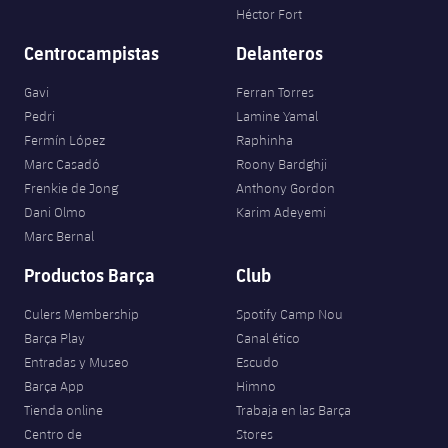
Héctor Fort
Centrocampistas
Delanteros
Gavi
Ferran Torres
Pedri
Lamine Yamal
Fermín López
Raphinha
Marc Casadó
Roony Bardghji
Frenkie de Jong
Anthony Gordon
Dani Olmo
Karim Adeyemi
Marc Bernal
Productos Barça
Club
Culers Membership
Spotify Camp Nou
Barça Play
Canal ético
Entradas y Museo
Escudo
Barça App
Himno
Tienda online
Trabaja en las Barça
Centro de
Stores