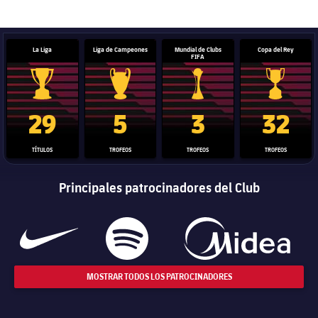
La Liga
Liga de Campeones
Mundial de Clubs
Copa del Rey
FIFA
Trofeo de La Liga
Trofeo de la Liga de Campeones
Trofeo del Mundial de Clube
Copa del 
29
5
3
32
TÍTULOS
TROFEOS
TROFEOS
TROFEOS
Principales patrocinadores del Club
MOSTRAR TODOS LOS PATROCINADORES