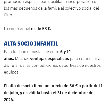
Calendario
promoción especial para facilitar la incorporación de
Campus Verano
Base
los más pequeños de la familia al colectivo social del
SUB13
SUB13 B
Entradas
Barça Atlètic
Club.
plusicon
más
PLUSICON
MÁS
SUB12
SUB12 C
Gameday Shows
Junior
Primer Equipo
es de 53 €.
Instalaciones
La cuota anual
plusicon
más
SUB11 A
SUB11 C
Resultados
Cadete A
Actualidad
Barça Atlètic
Spotify Camp Nou
ALTA SOCIO INFANTIL
plusicon
más
SUB11 B
Clasificación
Cadete B
6 y 14
Para los barcelonistas de entre
Calendario
Actualidad
Palau Blaugrana
Base
plusicon
más
SUB10 A
años.
ventajas específicas
Muchas
para comenzar a
Jugadores
Infantil A
Entradas
disfrutar de las competiciones deportivas de nuestros
Calendario
Estadi Johan Cruyff
Actualidad
SUB10 B
PLUSICON
MÁS
equipos.
Fotos
Infantil B
Resultados
Resultados
Juvenil
Barça Cafe
Primer equipo
SUB9 A
plusicon
más
plusicon
más
El alta de socio tiene un precio de 56 € a partir del 1
Historia
Mini
Clasificaciones
Clasificaciones
Cadete A
de julio, y es válida hasta el 31 de diciembre de
Ciutat Esportiva
Actualidad
SUB9 B
Barça Atlètic
plusicon
más
Servicios
Palmarés
2026.
plusicon
más
Jugadores
Jugadores
Cadete B
Calendario
SUB8 A
La Masia
Actualidad
Base