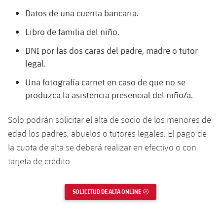
Jugadores
Clasificaciones
Juvenil
Datos de una cuenta bancaria.
Noticias
Atletismo
plusicon
más
Fotos
Libro de familia del niño.
Infantil
Actualidad
Baloncesto en silla de ruedas
plusicon
más
DNI por las dos caras del padre, madre o tutor
Historia
Alevín
legal.
Masculino
Actualidad
Hockey sobre hielo
plusicon
más
Palmarés
Una fotografía carnet en caso de que no se
Femenino
produzca la asistencia presencial del niño/a.
Jugadores
Actualidad
Hockey hierba
plusicon
más
Agenda
Solo podrán solicitar el alta de socio de los menores de
Calendario
Jugadores
Noticias
Patinaje artístico
plusicon
más
edad los padres, abuelos o tutores legales. El pago de
Resultados
la cuota de alta se deberá realizar en efectivo o con
Calendario
Hockey Hierba Masculino
Escuela de Patinaje
Actualidad
tarjeta de crédito.
Clasificaciones
Resultados
Hockey Hierba Femenino
Plantilla
Rugby
plusicon
más
SOLICITUD DE ALTA ONLINE
ENLACE EXTERNO
Clasificaciones
Agenda
Actualidad
Voleibol
plusicon
más