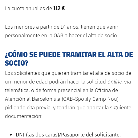
plusicon
más
Servicios Médicos
Acreditaciones
Fotos
112 €
Fotos
La cuota anual es de
.
Infantil A
Entradas
SUB8 B
Calendario
Campus Verano
Actualidad
Accesibilidad
Historia
Instalaciones
Infantil B
Los menores a partir de 14 años, tienen que venir
Resultados
Resultados
Juvenil
personalmente en la OAB a hacer el alta de socio.
PLUSICON
MÁS
Palmarés
Clasificaciones
Jugadores
Cadete
Primer equipo
plusicon
más
¿CÓMO SE PUEDE TRAMITAR EL ALTA DE
Jugadors
Clasificaciones
SOCIO?
Infantil
Actualidad
Barça Atlètic
plusicon
más
Los solicitantes que quieran tramitar el alta de socio de
Fotos
Alevín
Calendario
un menor de edad podrán hacer la solicitud
online
, vía
Actualidad
Base
plusicon
más
Palmarés
telemática, o de forma presencial en la Oficina de
Entradas
Calendario
Atención al Barcelonista (OAB-Spotify Camp Nou)
Campus Verano
Actualidad
Historia
pidiendo cita previa, y tendrán que aportar la siguiente
Resultados
Resultados
Barça C
documentación:
PLUSICON
MÁS
Clasificaciones
Jugadores
Junior
Información general
plusicon
más
DNI (las dos caras)/Pasaporte del solicitante.