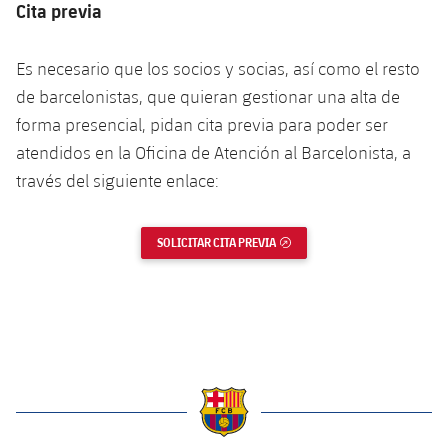
Cita previa
Jugadores
Noticias
Apúntate a las amateurs
plusicon
más
Es necesario que los socios y socias, así como el resto
Calendario
Voleibol masculino
Apúntate a las amateurs
de barcelonistas, que quieran gestionar una alta de
PLUSICON
MÁS
Resultados
forma presencial, pidan cita previa para poder ser
Voleibol femenino
Carnet de las Secciones Amateurs
League of Legends
atendidos en la Oficina de Atención al Barcelonista, a
Clasificaciones
través del siguiente enlace:
VALORANT Rising
Fotos
VALORANT Game Changers
SOLICITAR CITA PREVIA
ENLACE EXTERNO
eFootball
label.aria.barcelona