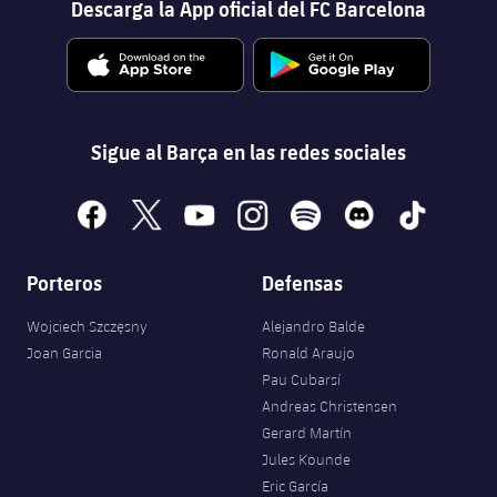
Descarga la App oficial del FC Barcelona
Sigue al Barça en las redes sociales
facebook
x
youtube
instagram
spotify
discord
tiktok
Porteros
Defensas
Wojciech Szczęsny
Alejandro Balde
Joan Garcia
Ronald Araujo
Pau Cubarsí
Andreas Christensen
Gerard Martín
Jules Kounde
Eric García