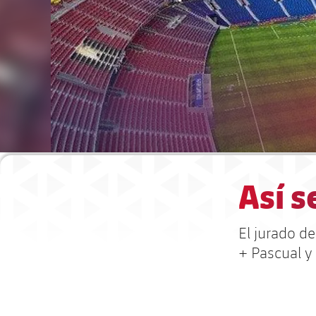
Así s
El jurado d
+ Pascual y