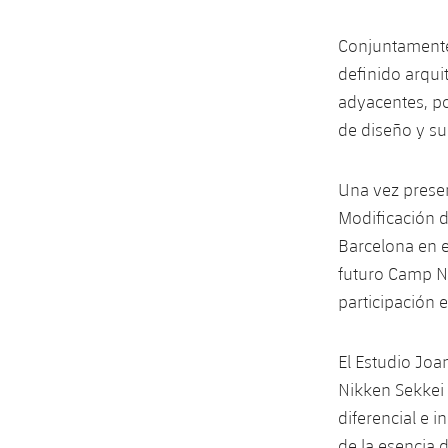
Conjuntamente
definido arqui
adyacentes, por
de diseño y su
Una vez presen
Modificación d
Barcelona en e
futuro Camp N
participación 
El Estudio Jo
Nikken Sekkei 
diferencial e i
de la esencia 