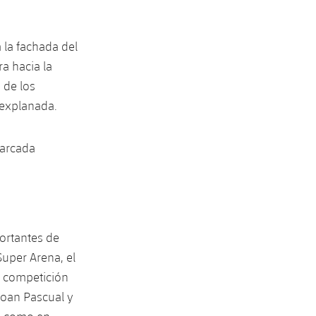
 la fachada del
a hacia la
 de los
 explanada.
marcada
ortantes de
Super Arena, el
a competición
Joan Pascual y