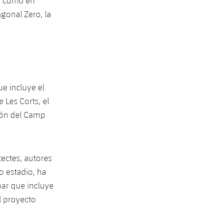
na como en
agonal Zero, la
ue incluye el
 Les Corts, el
ión del Camp
ectes, autores
o estadio, ha
nar que incluye
l proyecto