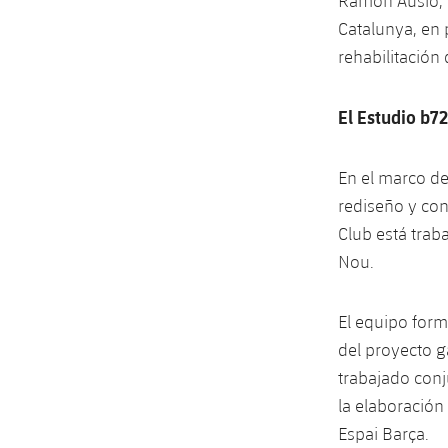
Ramon Ausió, 
Catalunya, en 
rehabilitación 
El Estudio b7
En el marco de 
rediseño y con
Club está trab
Nou.
El equipo form
del proyecto g
trabajado conj
la elaboración
Espai Barça.