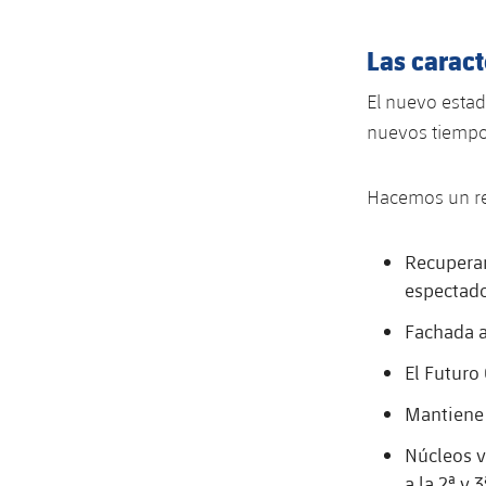
Las caract
El nuevo estadi
nuevos tiempo
Hacemos un re
Recuperar
espectado
Fachada a
El Futuro
Mantiene e
Núcleos v
a la 2ª y 