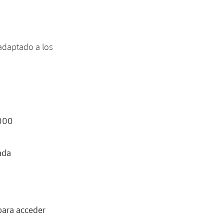
 adaptado a los
.000
ada
para acceder