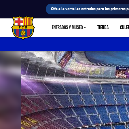
⚽Ya a la venta las entradas para los primeros p
ENTRADAS Y MUSEO
TIENDA
CULE
LABEL.SHARE.CARETDOWN
FC Barcelona club badge