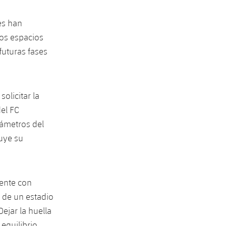
es han
los espacios
futuras fases
olicitar la
del FC
rámetros del
uye su
ente con
s de un estadio
ejar la huella
 equilibrio