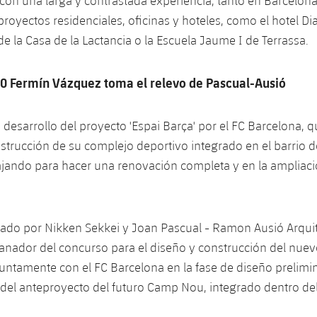
con una larga y contrastada experiencia, tanto en Barcelo
proyectos residenciales, oficinas y hoteles, como el hotel Di
de la Casa de la Lactancia o la Escuela Jaume I de Terrassa.
20 Fermín Vázquez toma el relevo de Pascual-Ausió
desarrollo del proyecto 'Espai Barça' por el FC Barcelona, ​​q
strucción de su complejo deportivo integrado en el barrio de
ajando para hacer una renovación completa y en la ampliac
ado por Nikken Sekkei y Joan Pascual - Ramon Ausió Arquit
anador del concurso para el diseño y construcción del nuev
untamente con el FC Barcelona en la fase de diseño prelimi
 del anteproyecto del futuro Camp Nou, integrado dentro de