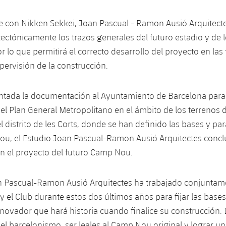
 con Nikken Sekkei, Joan Pascual - Ramon Ausió Arquitect
tectónicamente los trazos generales del futuro estadio y de 
 lo que permitirá el correcto desarrollo del proyecto en las 
pervisión de la construcción.
tada la documentación al Ayuntamiento de Barcelona para s
el Plan General Metropolitano en el ámbito de los terrenos 
l distrito de les Corts, donde se han definido las bases y pa
ou, el Estudio Joan Pascual-Ramon Ausió Arquitectes concl
en el proyecto del futuro Camp Nou.
an Pascual-Ramon Ausió Arquitectes ha trabajado conjuntam
y el Club durante estos dos últimos años para fijar las base
nnovador que hará historia cuando finalice su construcción. D
del barcelonismo, ser leales al Camp Nou original y lograr un