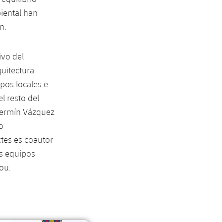
iental han
n.
ivo del
quitectura
pos locales e
l resto del
Fermín Vázquez
o
ctes es coautor
os equipos
ou.