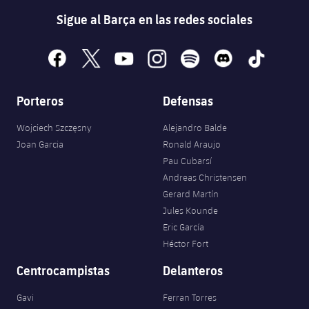
Sigue al Barça en las redes sociales
facebook
x
youtube
instagram
spotify
discord
tiktok
Porteros
Defensas
Wojciech Szczęsny
Alejandro Balde
Joan Garcia
Ronald Araujo
Pau Cubarsí
Andreas Christensen
Gerard Martín
Jules Kounde
Eric García
Héctor Fort
Centrocampistas
Delanteros
Gavi
Ferran Torres