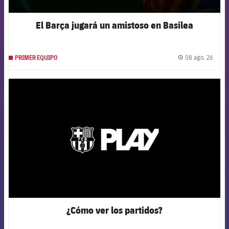
El Barça jugará un amistoso en Basilea
08 ago. 26
PRIMER EQUIPO
label.
FCB Barcelona badge
¿Cómo ver los partidos?