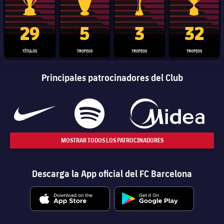
Trofeo de La Liga
Trofeo de la Liga de Campeones
Trofeo del Mundial de Clube
Copa del 
29
5
3
32
TÍTULOS
TROFEOS
TROFEOS
TROFEOS
Principales patrocinadores del Club
MOSTRAR TODOS LOS PATROCINADORES
Descarga la App oficial del FC Barcelona