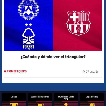
¿Cuándo y dónde ver el triangular?
07 ago. 26
PRIMER EQUIPO
label.
La Liga
Liga de Campeones
Mundial de Clubs
Copa del Rey
FIFA