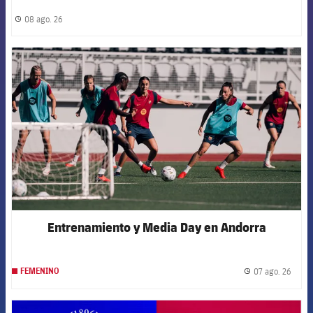
08 ago. 26
label.share.clock
FCB Barcelona badge
Entrenamiento y Media Day en Andorra
07 ago. 26
FEMENINO
label.
FCB Barcelona badge