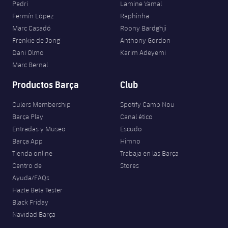
Pedri
Lamine Yamal
Fermín López
Raphinha
Marc Casadó
Roony Bardghji
Frenkie de Jong
Anthony Gordon
Dani Olmo
Karim Adeyemi
Marc Bernal
Productos Barça
Club
Culers Membership
Spotify Camp Nou
Barça Play
Canal ético
Entradas y Museo
Escudo
Barça App
Himno
Tienda online
Trabaja en las Barça
Centro de
Stores
Ayuda/FAQs
Hazte Beta Tester
Black Friday
Navidad Barça