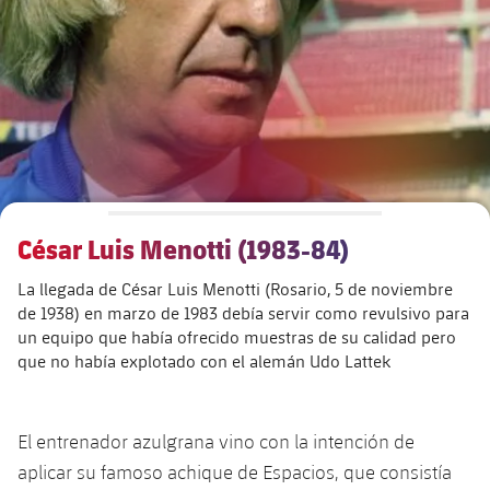
Calendario
Actualidad
Barça Legends
plusicon
más
plusicon
más
Entradas
Calendario
Contacto
Formativo masculino
plusicon
más
Junta Directiva
plusicon
más
Resultados
Entradas
Jugadores
Actualidad
Formativo femenino
plusicon
más
Estructura ejecutiva
Barça Academy
Clasificaciones
plusicon
más
Resultados
Partidos
Fotos
F. Barça Genuine
Actualidad
Organigramas
Más que un club
chevron-right
label.aria.chevronright
Jugadoras
César Luis Menotti (1983-84)
Década a década
Clasificaciones
Noticias
Juvenil A
Campus Verano
Fotos
La llegada de César Luis Menotti (Rosario, 5 de noviembre
Órganos
Masia 360
Palmarés
chevron-right
label.aria.chevronright
Jugadores
Presidentes
Sobre Nosotros
de 1938) en marzo de 1983 debía servir como revulsivo para
Juvenil B
Femenino B
un equipo que había ofrecido muestras de su calidad pero
PLUSICON
MÁS
Fotos
Documents
La Masia
Fotos
que no había explotado con el alemán Udo Lattek
chevron-right
label.aria.chevronright
Jugadores de leyenda
SUB16
Femenino C
Primer Equipo
plusicon
más
Jugadoras históricas
Historia
Comisiones y órganos
Entrenadores
chevron-right
label.aria.chevronright
SUB15
Juvenil
Actualidad
El entrenador azulgrana vino con la intención de
Base
plusicon
más
aplicar su famoso achique de Espacios, que consistía
SUB14
Centro de documentación
SUB14 B