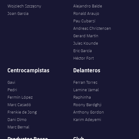
Wojciech Szczęsny
Alejandro Balde
Joan Garcia
Ronald Araujo
Pau Cubarsí
Andreas Christensen
Gerard Martín
Jules Kounde
Eric García
Héctor Fort
Centrocampistas
Delanteros
Gavi
Ferran Torres
Pedri
Lamine Yamal
Fermín López
Raphinha
Marc Casadó
Roony Bardghji
Frenkie de Jong
Anthony Gordon
Dani Olmo
Karim Adeyemi
Marc Bernal
Productos Barça
Club