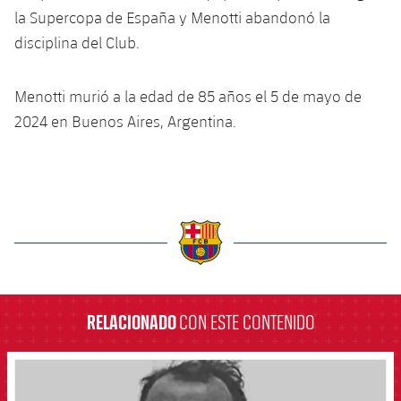
plusicon
más
Servicios Médicos
Acreditaciones
la Supercopa de España y Menotti abandonó la
Fotos
Fotos
Infantil A
Entradas
SUB8 B
Calendario
disciplina del Club.
Campus Verano
Actualidad
Accesibilidad
Historia
Instalaciones
Infantil B
Resultados
Resultados
Juvenil
Menotti murió a la edad de 85 años el 5 de mayo de
PLUSICON
MÁS
Palmarés
2024 en Buenos Aires, Argentina.
Clasificaciones
Jugadores
Cadete
Primer equipo
plusicon
más
Jugadors
Clasificaciones
Infantil
Actualidad
Barça Atlètic
plusicon
más
Fotos
Alevín
Calendario
Actualidad
Base
plusicon
más
Palmarés
label.aria.barcelona
Entradas
Calendario
Campus Verano
Actualidad
Historia
RELACIONADO
CON ESTE CONTENIDO
Resultados
Resultados
Barça C
PLUSICON
MÁS
Clasificaciones
FCB Barcelona badge
Jugadores
Junior
Información general
plusicon
más