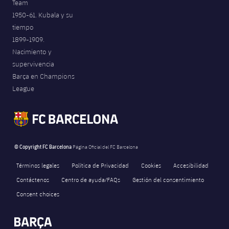
Team
1950-61. Kubala y su
tiempo
1899-1909.
Nacimiento y
supervivencia
Barça en Champions
League
© Copyright FC Barcelona
Página Oficial del FC Barcelona
Términos legales
Política de Privacidad
Cookies
Accesibilidad
Contáctenos
Centro de ayuda/FAQs
Gestión del consentimiento
Consent choices
FORÇA BARÇA
436
label.aria.fire
Força Barça
label.aria.forcabarca