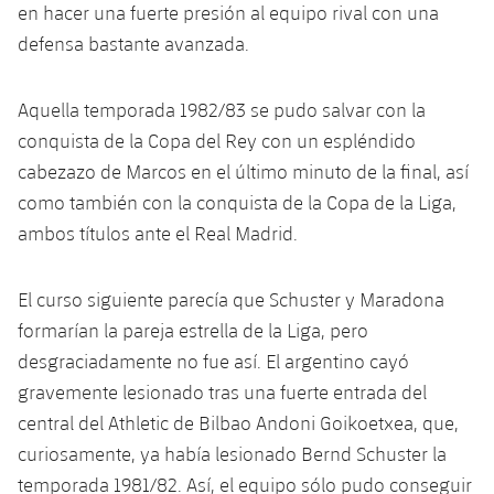
Calendario
Campus Verano
Base
en hacer una fuerte presión al equipo rival con una
defensa bastante avanzada.
SUB13
SUB13 B
Entradas
Barça Atlètic
plusicon
más
PLUSICON
MÁS
SUB12
SUB12 C
Aquella temporada 1982/83 se pudo salvar con la
Gameday Shows
Junior
Primer Equipo
Instalaciones
plusicon
más
conquista de la Copa del Rey con un espléndido
SUB11 A
SUB11 C
Resultados
cabezazo de Marcos en el último minuto de la final, así
Cadete A
Actualidad
Barça Atlètic
Spotify Camp Nou
plusicon
más
como también con la conquista de la Copa de la Liga,
SUB11 B
Clasificación
Cadete B
ambos títulos ante el Real Madrid.
Calendario
Actualidad
Palau Blaugrana
Base
plusicon
más
SUB10 A
Jugadores
Infantil A
Entradas
El curso siguiente parecía que Schuster y Maradona
Calendario
Estadi Johan Cruyff
Actualidad
SUB10 B
PLUSICON
MÁS
formarían la pareja estrella de la Liga, pero
Fotos
Infantil B
Resultados
Resultados
desgraciadamente no fue así. El argentino cayó
Juvenil
Barça Cafe
Primer equipo
SUB9 A
plusicon
más
plusicon
más
Historia
gravemente lesionado tras una fuerte entrada del
Mini
Clasificaciones
Clasificaciones
Cadete A
central del Athletic de Bilbao Andoni Goikoetxea, que,
Ciutat Esportiva
Actualidad
SUB9 B
Barça Atlètic
plusicon
más
Servicios
Palmarés
curiosamente, ya había lesionado Bernd Schuster la
plusicon
más
Jugadores
Jugadores
Cadete B
Calendario
temporada 1981/82. Así, el equipo sólo pudo conseguir
SUB8 A
La Masia
Actualidad
Base