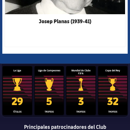
Josep Planas (1939-41)
La Liga
Liga de Campeones
Mundial de Clubs
Copa del Rey
FIFA
Trofeo de La Liga
Trofeo de la Liga de Campeones
Trofeo del Mundial de Clube
Copa del 
29
5
3
32
TÍTULOS
TROFEOS
TROFEOS
TROFEOS
Principales patrocinadores del Club