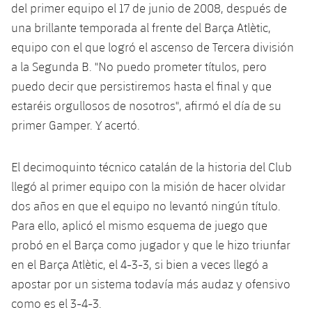
Calendario
Campus Verano
Base
del primer equipo el 17 de junio de 2008, después de
una brillante temporada al frente del Barça Atlètic,
SUB13
SUB13 B
Entradas
Barça Atlètic
plusicon
más
equipo con el que logró el ascenso de Tercera división
PLUSICON
MÁS
SUB12
a la Segunda B. "No puedo prometer títulos, pero
SUB12 C
Gameday Shows
Junior
Primer Equipo
Instalaciones
plusicon
más
puedo decir que persistiremos hasta el final y que
SUB11 A
SUB11 C
estaréis orgullosos de nosotros", afirmó el día de su
Resultados
Cadete A
Actualidad
Barça Atlètic
Spotify Camp Nou
plusicon
más
primer Gamper. Y acertó.
SUB11 B
Clasificación
Cadete B
Calendario
Actualidad
Palau Blaugrana
Base
plusicon
más
El decimoquinto técnico catalán de la historia del Club
SUB10 A
Jugadores
Infantil A
llegó al primer equipo con la misión de hacer olvidar
Entradas
Calendario
Estadi Johan Cruyff
Actualidad
SUB10 B
dos años en que el equipo no levantó ningún título.
PLUSICON
MÁS
Fotos
Infantil B
Resultados
Para ello, aplicó el mismo esquema de juego que
Resultados
Juvenil
Barça Cafe
Primer equipo
SUB9 A
plusicon
más
probó en el Barça como jugador y que le hizo triunfar
plusicon
más
Historia
Mini
Clasificaciones
Clasificaciones
en el Barça Atlètic, el 4-3-3, si bien a veces llegó a
Cadete A
Ciutat Esportiva
Actualidad
SUB9 B
Barça Atlètic
plusicon
más
Servicios
Palmarés
apostar por un sistema todavía más audaz y ofensivo
plusicon
más
Jugadores
Jugadores
Cadete B
como es el 3-4-3.
Calendario
SUB8 A
La Masia
Actualidad
Base