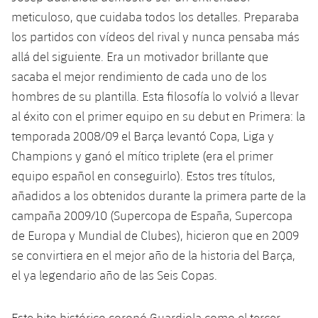
Jugadores
Clasificaciones
meticuloso, que cuidaba todos los detalles. Preparaba
Juvenil
Noticias
Atletismo
plusicon
más
los partidos con vídeos del rival y nunca pensaba más
Fotos
Infantil
allá del siguiente. Era un motivador brillante que
Actualidad
Baloncesto en silla de ruedas
plusicon
más
sacaba el mejor rendimiento de cada uno de los
Historia
Alevín
hombres de su plantilla. Esta filosofía lo volvió a llevar
Masculino
Actualidad
Hockey sobre hielo
plusicon
más
Palmarés
al éxito con el primer equipo en su debut en Primera: la
Femenino
temporada 2008/09 el Barça levantó Copa, Liga y
Jugadores
Actualidad
Hockey hierba
plusicon
más
Champions y ganó el mítico triplete (era el primer
Agenda
Calendario
equipo español en conseguirlo). Estos tres títulos,
Jugadores
Noticias
Patinaje artístico
plusicon
más
añadidos a los obtenidos durante la primera parte de la
Resultados
Calendario
campaña 2009/10 (Supercopa de España, Supercopa
Hockey Hierba Masculino
Escuela de Patinaje
Actualidad
de Europa y Mundial de Clubes), hicieron que en 2009
Clasificaciones
Resultados
Hockey Hierba Femenino
se convirtiera en el mejor año de la historia del Barça,
Plantilla
Rugby
plusicon
más
el ya legendario año de las Seis Copas.
Clasificaciones
Agenda
Actualidad
Voleibol
plusicon
más
Este hito histórico coronó Guardiola como el tercer