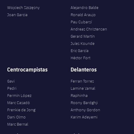
Wojciech Szczęsny
Alejandro Balde
Joan Garcia
Ronald Araujo
Pau Cubarsí
Andreas Christensen
Gerard Martín
Jules Kounde
Eric García
Héctor Fort
Centrocampistas
Delanteros
Gavi
Ferran Torres
Pedri
Lamine Yamal
Fermín López
Raphinha
Marc Casadó
Roony Bardghji
Frenkie de Jong
Anthony Gordon
Dani Olmo
Karim Adeyemi
Marc Bernal