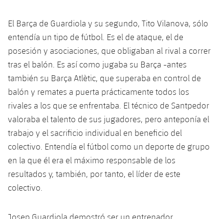
plusicon
más
Servicios Médicos
Acreditaciones
Fotos
Fotos
Infantil A
Entradas
SUB8 B
Calendario
El Barça de Guardiola y su segundo, Tito Vilanova, sólo
Campus Verano
Actualidad
Accesibilidad
Historia
Instalaciones
entendía un tipo de fútbol. Es el de ataque, el de
Infantil B
Resultados
Resultados
Juvenil
posesión y asociaciones, que obligaban al rival a correr
PLUSICON
MÁS
Palmarés
tras el balón. Es así como jugaba su Barça -antes
Clasificaciones
Jugadores
Cadete
Primer equipo
también su Barça Atlètic, que superaba en control de
plusicon
más
balón y remates a puerta prácticamente todos los
Jugadors
Clasificaciones
Infantil
Actualidad
Barça Atlètic
rivales a los que se enfrentaba. El técnico de Santpedor
plusicon
más
Fotos
valoraba el talento de sus jugadores, pero anteponía el
Alevín
Calendario
Actualidad
Base
trabajo y el sacrificio individual en beneficio del
plusicon
más
Palmarés
colectivo. Entendía el fútbol como un deporte de grupo
Entradas
Calendario
Campus Verano
Actualidad
en la que él era el máximo responsable de los
Historia
resultados y, también, por tanto, el líder de este
Resultados
Resultados
Barça C
colectivo.
PLUSICON
MÁS
Clasificaciones
Jugadores
Junior
Información general
plusicon
más
Josep Guardiola demostró ser un entrenador