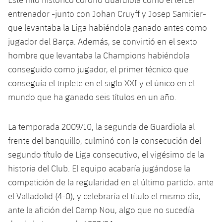
Jugadores
Noticias
entrenador -junto con Johan Cruyff y Josep Samitier-
Apúntate a las amateurs
plusicon
más
que levantaba la Liga habiéndola ganado antes como
Calendario
Voleibol masculino
Apúntate a las amateurs
jugador del Barça. Además, se convirtió en el sexto
PLUSICON
MÁS
hombre que levantaba la Champions habiéndola
Resultados
Voleibol femenino
Carnet de las Secciones Amateurs
League of Legends
conseguido como jugador, el primer técnico que
conseguía el triplete en el siglo XXI y el único en el
Clasificaciones
VALORANT Rising
mundo que ha ganado seis títulos en un año.
Fotos
VALORANT Game Changers
La temporada 2009/10, la segunda de Guardiola al
frente del banquillo, culminó con la consecución del
eFootball
segundo título de Liga consecutivo, el vigésimo de la
historia del Club. El equipo acabaría jugándose la
competición de la regularidad en el último partido, ante
el Valladolid (4-0), y celebraría el título el mismo día,
ante la afición del Camp Nou, algo que no sucedía