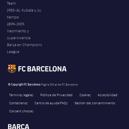
Team
1950-61. Kubala y su
tiempo
1899-1909.
Nacimiento y
supervivencia
Barça en Champions
League
© Copyright FC Barcelona
Página Oficial del FC Barcelona
Términos legales
Política de Privacidad
Cookies
Accesibilidad
Contáctenos
Centro de ayuda/FAQs
Gestión del consentimiento
Consent choices
FORÇA BARÇA
label.aria.fire