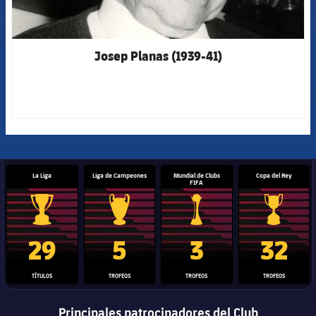
Josep Planas (1939-41)
La Liga
Liga de Campeones
Mundial de Clubs
Copa del Rey
FIFA
Trofeo de La Liga
Trofeo de la Liga de Campeones
Trofeo del Mundial de Clube
Copa del 
29
5
3
32
TÍTULOS
TROFEOS
TROFEOS
TROFEOS
Principales patrocinadores del Club