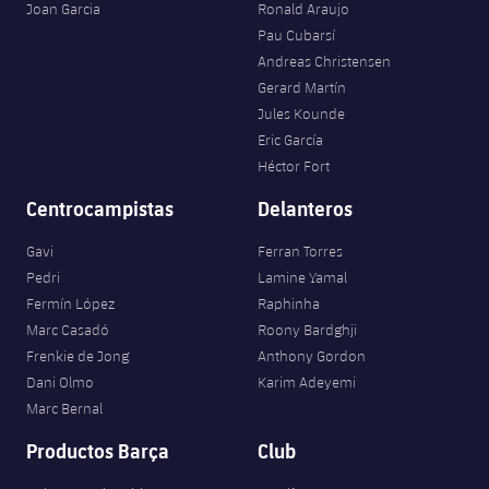
Joan Garcia
Ronald Araujo
Pau Cubarsí
Andreas Christensen
Gerard Martín
Jules Kounde
Eric García
Héctor Fort
Centrocampistas
Delanteros
Gavi
Ferran Torres
Pedri
Lamine Yamal
Fermín López
Raphinha
Marc Casadó
Roony Bardghji
Frenkie de Jong
Anthony Gordon
Dani Olmo
Karim Adeyemi
Marc Bernal
Productos Barça
Club