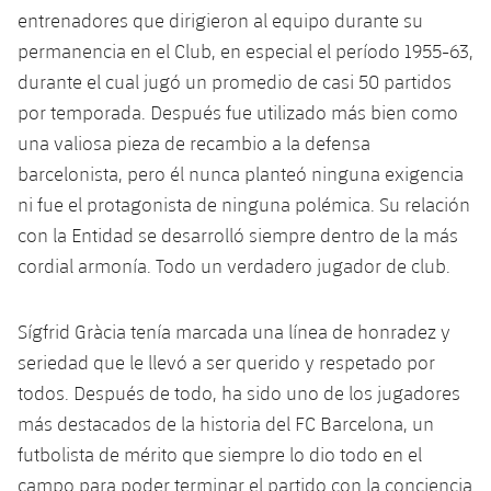
Calendario
Campus Verano
Base
entrenadores que dirigieron al equipo durante su
SUB13
SUB13 B
permanencia en el Club, en especial el período 1955-63,
Entradas
Barça Atlètic
plusicon
más
durante el cual jugó un promedio de casi 50 partidos
PLUSICON
MÁS
SUB12
SUB12 C
por temporada. Después fue utilizado más bien como
Gameday Shows
Junior
Primer Equipo
Instalaciones
plusicon
más
una valiosa pieza de recambio a la defensa
SUB11 A
SUB11 C
Resultados
barcelonista, pero él nunca planteó ninguna exigencia
Cadete A
Actualidad
Barça Atlètic
Spotify Camp Nou
plusicon
más
ni fue el protagonista de ninguna polémica. Su relación
SUB11 B
Clasificación
Cadete B
con la Entidad se desarrolló siempre dentro de la más
Calendario
Actualidad
Palau Blaugrana
Base
plusicon
más
SUB10 A
cordial armonía. Todo un verdadero jugador de club.
Jugadores
Infantil A
Entradas
Calendario
Estadi Johan Cruyff
Actualidad
SUB10 B
PLUSICON
MÁS
Sígfrid Gràcia tenía marcada una línea de honradez y
Fotos
Infantil B
Resultados
Resultados
Juvenil
seriedad que le llevó a ser querido y respetado por
Barça Cafe
Primer equipo
SUB9 A
plusicon
más
plusicon
más
Historia
todos. Después de todo, ha sido uno de los jugadores
Mini
Clasificaciones
Clasificaciones
Cadete A
más destacados de la historia del FC Barcelona, ​​un
Ciutat Esportiva
Actualidad
SUB9 B
Barça Atlètic
plusicon
más
Servicios
Palmarés
futbolista de mérito que siempre lo dio todo en el
plusicon
más
Jugadores
Jugadores
Cadete B
Calendario
SUB8 A
La Masia
campo para poder terminar el partido con la conciencia
Actualidad
Base