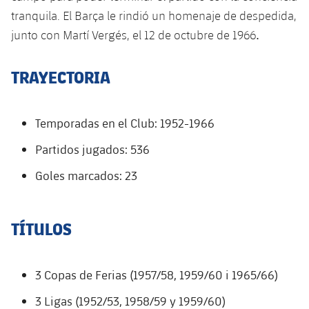
plusicon
más
Servicios Médicos
Acreditaciones
Fotos
tranquila. El Barça le rindió un homenaje de despedida,
Fotos
Infantil A
Entradas
SUB8 B
Calendario
junto con Martí Vergés, el 12 de octubre de 1966
.
Campus Verano
Actualidad
Accesibilidad
Historia
Instalaciones
Infantil B
Resultados
Resultados
Juvenil
TRAYECTORIA
PLUSICON
MÁS
Palmarés
Clasificaciones
Jugadores
Cadete
Primer equipo
plusicon
más
Temporadas en el Club: 1952-1966
Jugadors
Clasificaciones
Infantil
Actualidad
Barça Atlètic
Partidos jugados: 536
plusicon
más
Fotos
Alevín
Goles marcados: 23
Calendario
Actualidad
Base
plusicon
más
Palmarés
Entradas
Calendario
Campus Verano
Actualidad
TÍTULOS
Historia
Resultados
Resultados
Barça C
PLUSICON
MÁS
3 Copas de Ferias (1957/58, 1959/60 i 1965/66)
Clasificaciones
Jugadores
Junior
Información general
plusicon
más
3 Ligas (1952/53, 1958/59 y 1959/60)