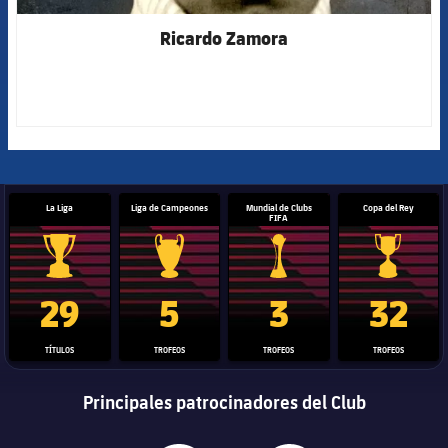
Ricardo Zamora
La Liga
Liga de Campeones
Mundial de Clubs
Copa del Rey
FIFA
Trofeo de La Liga
Trofeo de la Liga de Campeones
Trofeo del Mundial de Clube
Copa del 
29
5
3
32
TÍTULOS
TROFEOS
TROFEOS
TROFEOS
Principales patrocinadores del Club