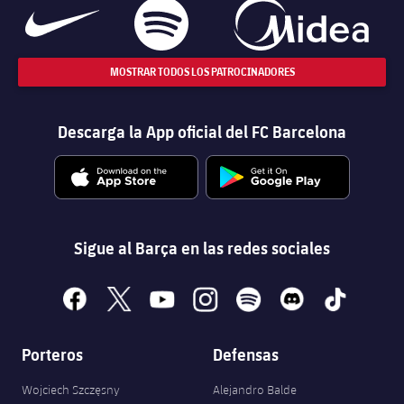
MOSTRAR TODOS LOS PATROCINADORES
Descarga la App oficial del FC Barcelona
Sigue al Barça en las redes sociales
facebook
x
youtube
instagram
spotify
discord
tiktok
Porteros
Defensas
Wojciech Szczęsny
Alejandro Balde