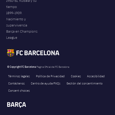
1950-61. Kubala y su
tiempo
1899-1909.
Nacimiento y
supervivencia
Barça en Champions
League
© Copyright FC Barcelona
Página Oficial del FC Barcelona
Términos legales
Política de Privacidad
Cookies
Accesibilidad
Contáctenos
Centro de ayuda/FAQs
Gestión del consentimiento
Consent choices
FORÇA BARÇA
1,336
label.aria.fire
Força Barça
label.aria.forcabarca