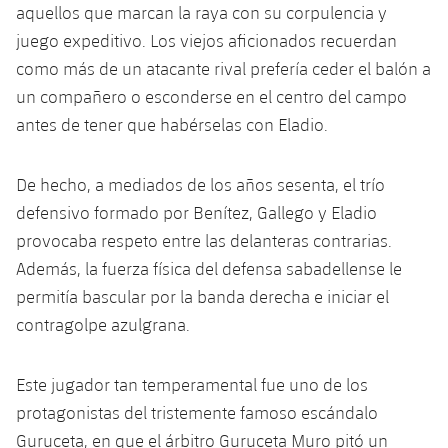
Calendario
Campus Verano
Base
aquellos que marcan la raya con su corpulencia y
SUB13
juego expeditivo. Los viejos aficionados recuerdan
SUB13 B
Entradas
Barça Atlètic
plusicon
más
como más de un atacante rival prefería ceder el balón a
PLUSICON
MÁS
SUB12
SUB12 C
un compañero o esconderse en el centro del campo
Gameday Shows
Junior
Primer Equipo
Instalaciones
plusicon
más
antes de tener que habérselas con Eladio.
SUB11 A
SUB11 C
Resultados
Cadete A
Actualidad
Barça Atlètic
Spotify Camp Nou
plusicon
más
De hecho, a mediados de los años sesenta, el trío
SUB11 B
Clasificación
Cadete B
defensivo formado por Benítez, Gallego y Eladio
Calendario
Actualidad
Palau Blaugrana
Base
plusicon
más
SUB10 A
provocaba respeto entre las delanteras contrarias.
Jugadores
Infantil A
Entradas
Además, la fuerza física del defensa sabadellense le
Calendario
Estadi Johan Cruyff
Actualidad
SUB10 B
permitía bascular por la banda derecha e iniciar el
PLUSICON
MÁS
Fotos
Infantil B
Resultados
Resultados
contragolpe azulgrana.
Juvenil
Barça Cafe
Primer equipo
SUB9 A
plusicon
más
plusicon
más
Historia
Mini
Clasificaciones
Clasificaciones
Cadete A
Este jugador tan temperamental fue uno de los
Ciutat Esportiva
Actualidad
SUB9 B
Barça Atlètic
plusicon
más
Servicios
Palmarés
protagonistas del tristemente famoso escándalo
plusicon
más
Jugadores
Jugadores
Cadete B
Calendario
SUB8 A
Guruceta, en que el árbitro Guruceta Muro pitó un
La Masia
Actualidad
Base