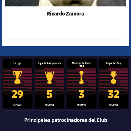
Ricardo Zamora
La Liga
Liga de Campeones
Mundial de Clubs
Copa del Rey
FIFA
Trofeo de La Liga
Trofeo de la Liga de Campeones
Trofeo del Mundial de Clube
Copa del 
29
5
3
32
TÍTULOS
TROFEOS
TROFEOS
TROFEOS
Principales patrocinadores del Club