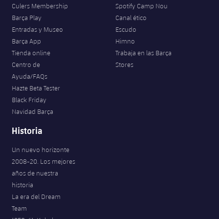
Culers Membership
Spotify Camp Nou
Barça Play
Canal ético
Entradas y Museo
Escudo
Barça App
Himno
Tienda online
Trabaja en las Barça
Centro de
Stores
Ayuda/FAQs
Hazte Beta Tester
Black Friday
Navidad Barça
Historia
Un nuevo horizonte
2008-20. Los mejores
años de nuestra
historia
La era del Dream
Team