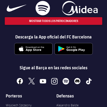
MOSTRAR TODOS LOS PATROCINADORES
Descarga la App oficial del FC Barcelona
Sigue al Barça en las redes sociales
facebook
x
youtube
instagram
spotify
discord
tiktok
Porteros
Defensas
Wojciech Szczęsny
Alejandro Balde