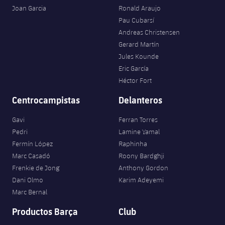
Joan Garcia
Ronald Araujo
Pau Cubarsí
Andreas Christensen
Gerard Martín
Jules Kounde
Eric García
Héctor Fort
Centrocampistas
Delanteros
Gavi
Ferran Torres
Pedri
Lamine Yamal
Fermín López
Raphinha
Marc Casadó
Roony Bardghji
Frenkie de Jong
Anthony Gordon
Dani Olmo
Karim Adeyemi
Marc Bernal
Productos Barça
Club