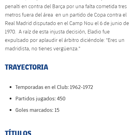
plusicon
más
Servicios Médicos
Acreditaciones
Fotos
penalti en contra del Barça por una falta cometida tres
Fotos
Infantil A
Entradas
SUB8 B
Calendario
metros fuera del área en un partido de Copa contra el
Campus Verano
Actualidad
Accesibilidad
Historia
Instalaciones
Real Madrid disputado en el Camp Nou el 6 de junio de
Infantil B
Resultados
Resultados
Juvenil
1970. A raíz de esta injusta decisión, Eladio fue
PLUSICON
MÁS
Palmarés
expulsado por aplaudir el árbitro diciéndole: "Eres un
Clasificaciones
Jugadores
Cadete
Primer equipo
madridista, no tienes vergüenza."
plusicon
más
Jugadors
Clasificaciones
Infantil
Actualidad
Barça Atlètic
TRAYECTORIA
plusicon
más
Fotos
Alevín
Calendario
Actualidad
Base
plusicon
más
Temporadas en el Club: 1962-1972
Palmarés
Entradas
Calendario
Campus Verano
Actualidad
Partidos jugados: 450
Historia
Resultados
Goles marcados: 15
Resultados
Barça C
PLUSICON
MÁS
Clasificaciones
Jugadores
Junior
Información general
plusicon
más
TÍTULOS