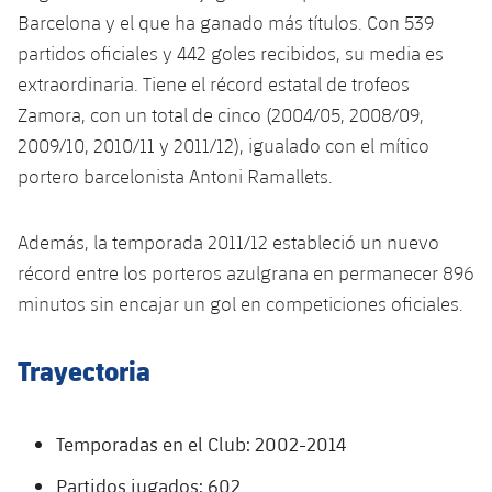
Jugadores
Clasificaciones
Barcelona y el que ha ganado más títulos. Con 539
Juvenil
Noticias
Atletismo
plusicon
más
partidos oficiales y 442 goles recibidos, su media es
Fotos
Infantil
extraordinaria. Tiene el récord estatal de trofeos
Actualidad
Baloncesto en silla de ruedas
plusicon
más
Zamora, con un total de cinco (2004/05, 2008/09,
Historia
Alevín
2009/10, 2010/11 y 2011/12), igualado con el mítico
Masculino
Actualidad
Hockey sobre hielo
plusicon
más
portero barcelonista Antoni Ramallets.
Palmarés
Femenino
Jugadores
Actualidad
Hockey hierba
plusicon
más
Además, la temporada 2011/12 estableció un nuevo
Agenda
Calendario
récord entre los porteros azulgrana en permanecer 896
Jugadores
Noticias
Patinaje artístico
plusicon
más
minutos sin encajar un gol en competiciones oficiales.
Resultados
Calendario
Hockey Hierba Masculino
Escuela de Patinaje
Actualidad
Trayectoria
Clasificaciones
Resultados
Hockey Hierba Femenino
Plantilla
Rugby
plusicon
más
Clasificaciones
Temporadas en el Club: 2002-2014
Agenda
Actualidad
Voleibol
plusicon
más
Partidos jugados: 602