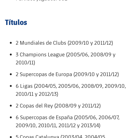
Jugadores
Noticias
Apúntate a las amateurs
plusicon
más
Títulos
Calendario
Voleibol masculino
Apúntate a las amateurs
PLUSICON
MÁS
Resultados
Voleibol femenino
Carnet de las Secciones Amateurs
League of Legends
2 Mundiales de Clubs (2009/10 y 2011/12)
Clasificaciones
3 Champions League (2005/06, 2008/09 y
VALORANT Rising
2010/11)
Fotos
VALORANT Game Changers
2 Supercopas de Europa (2009/10 y 2011/12)
6 Ligas (2004/05, 2005/06, 2008/09, 2009/10,
eFootball
2010/11 y 2012/13)
2 Copas del Rey (2008/09 y 2011/12)
6 Supercopas de España (2005/06, 2006/07,
2009/10, 2010/11, 2011/12 y 2013/14)
5 Copas Catalunya (2003/04, 2004/05,