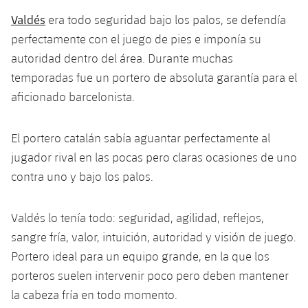
Calendario
Campus Verano
Base
Valdés
era todo seguridad bajo los palos, se defendía
SUB13
SUB13 B
Entradas
perfectamente con el juego de pies e imponía su
Barça Atlètic
plusicon
más
PLUSICON
MÁS
autoridad dentro del área. Durante muchas
SUB12
SUB12 C
Gameday Shows
Junior
temporadas fue un portero de absoluta garantía para el
Primer Equipo
Instalaciones
plusicon
más
SUB11 A
aficionado barcelonista.
SUB11 C
Resultados
Cadete A
Actualidad
Barça Atlètic
Spotify Camp Nou
plusicon
más
SUB11 B
El portero catalán sabía aguantar perfectamente al
Clasificación
Cadete B
Calendario
Actualidad
Palau Blaugrana
Base
jugador rival en las pocas pero claras ocasiones de uno
plusicon
más
SUB10 A
Jugadores
contra uno y bajo los palos.
Infantil A
Entradas
Calendario
Estadi Johan Cruyff
Actualidad
SUB10 B
PLUSICON
MÁS
Fotos
Infantil B
Valdés lo tenía todo: seguridad, agilidad, reflejos,
Resultados
Resultados
Juvenil
Barça Cafe
Primer equipo
SUB9 A
plusicon
más
sangre fría, valor, intuición, autoridad y visión de juego.
plusicon
más
Historia
Mini
Clasificaciones
Portero ideal para un equipo grande, en la que los
Clasificaciones
Cadete A
Ciutat Esportiva
Actualidad
SUB9 B
Barça Atlètic
plusicon
más
porteros suelen intervenir poco pero deben mantener
Servicios
Palmarés
plusicon
más
Jugadores
Jugadores
la cabeza fría en todo momento.
Cadete B
Calendario
SUB8 A
La Masia
Actualidad
Base