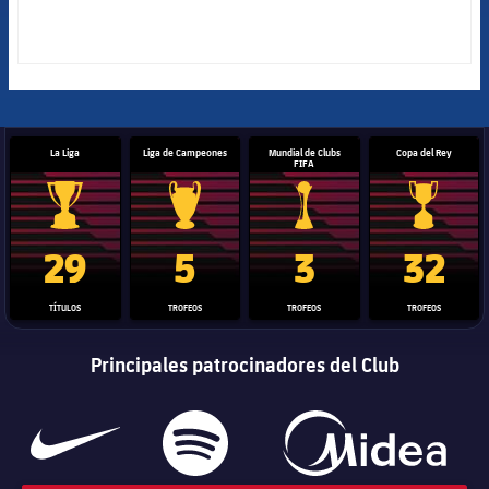
La Liga
Liga de Campeones
Mundial de Clubs
Copa del Rey
FIFA
Trofeo de La Liga
Trofeo de la Liga de Campeones
Trofeo del Mundial de Clube
Copa del 
29
5
3
32
TÍTULOS
TROFEOS
TROFEOS
TROFEOS
Principales patrocinadores del Club