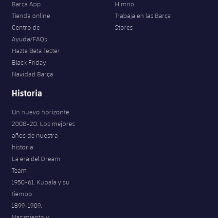
Barça App
Himno
Tienda online
Trabaja en las Barça
Centro de
Stores
Ayuda/FAQs
Hazte Beta Tester
Black Friday
Navidad Barça
Historia
Un nuevo horizonte
2008-20. Los mejores
años de nuestra
historia
La era del Dream
Team
1950-61. Kubala y su
tiempo
1899-1909.
Nacimiento y