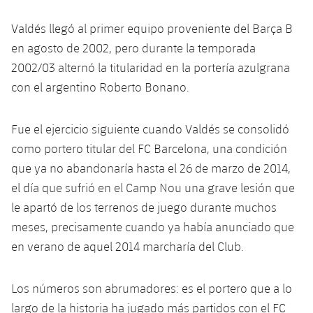
plusicon
más
Servicios Médicos
Acreditaciones
Fotos
Fotos
Infantil A
Entradas
Valdés llegó al primer equipo proveniente del Barça B
SUB8 B
Calendario
Campus Verano
Actualidad
Accesibilidad
en agosto de 2002, pero durante la temporada
Historia
Instalaciones
Infantil B
Resultados
Resultados
2002/03 alternó la titularidad en la portería azulgrana
Juvenil
PLUSICON
MÁS
Palmarés
con el argentino Roberto Bonano.
Clasificaciones
Jugadores
Cadete
Primer equipo
plusicon
más
Fue el ejercicio siguiente cuando Valdés se consolidó
Jugadors
Clasificaciones
Infantil
Actualidad
como portero titular del FC Barcelona, ​​una condición
Barça Atlètic
plusicon
más
Fotos
que ya no abandonaría hasta el 26 de marzo de 2014,
Alevín
Calendario
Actualidad
el día que sufrió en el Camp Nou una grave lesión que
Base
plusicon
más
Palmarés
le apartó de los terrenos de juego durante muchos
Entradas
Calendario
Campus Verano
Actualidad
meses, precisamente cuando ya había anunciado que
Historia
en verano de aquel 2014 marcharía del Club.
Resultados
Resultados
Barça C
PLUSICON
MÁS
Clasificaciones
Los números son abrumadores: es el portero que a lo
Jugadores
Junior
Información general
plusicon
más
largo de la historia ha jugado más partidos con el FC