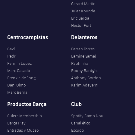
Gerard Martín
Jules Kounde
Eric García
Héctor Fort
Centrocampistas
Delanteros
Gavi
Ferran Torres
Pedri
Lamine Yamal
Fermín López
Raphinha
Marc Casadó
Roony Bardghji
Frenkie de Jong
Anthony Gordon
Dani Olmo
Karim Adeyemi
Marc Bernal
Productos Barça
Club
Culers Membership
Spotify Camp Nou
Barça Play
Canal ético
Entradas y Museo
Escudo