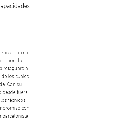
 capacidades
C Barcelona en
ra conocido
la retaguardia
 de los cuales
da. Con su
o desde fuera
 los técnicos
compromiso con
n barcelonista