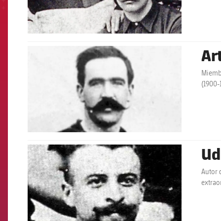
Ar
FCB Barcelona badge
Miembr
(1900-
Ud
FCB Barcelona badge
Autor 
extrao