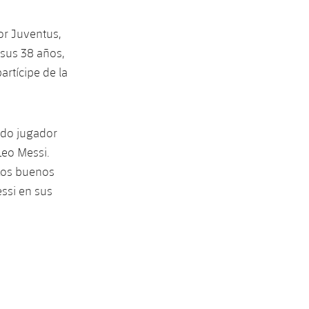
or Juventus,
 sus 38 años,
artícipe de la
ndo jugador
Leo Messi.
 Los buenos
ssi en sus