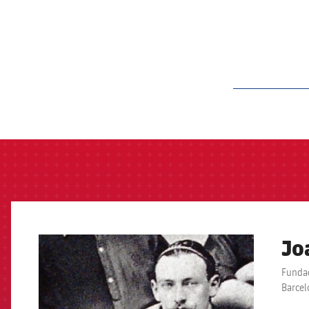
label.aria.barcelon
Jo
FCB Barcelona badge
Fundad
Barcel