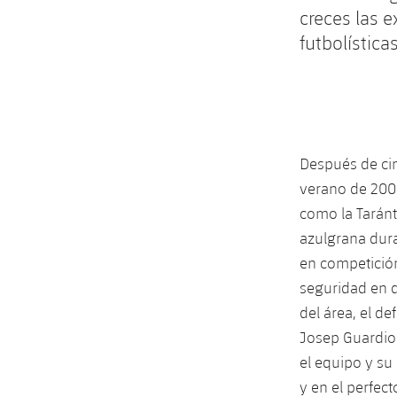
creces las 
futbolísticas
Después de cin
verano de 2008
como la Taránt
azulgrana dura
en competición
seguridad en d
del área, el d
Josep Guardiol
el equipo y su 
y en el perfec