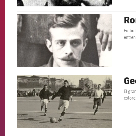
Ro
FCB Barcelona badge
Futbol
entren
Ge
FCB Barcelona badge
El gra
colore