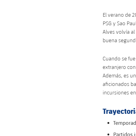
El verano de 2
PSG y Sao Paul
Alves volvía a
buena segunda
Cuando se fue 
extranjero co
Además, es uno
aficionados ba
incursiones en
Trayectori
Temporada
Partidos 