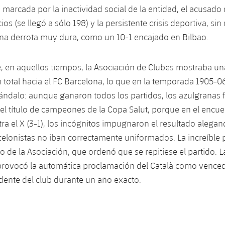
marcada por la inactividad social de la entidad, el acusado
s (se llegó a sólo 198) y la persistente crisis deportiva, sin 
na derrota muy dura, como un 10-1 encajado en Bilbao.
, en aquellos tiempos, la Asociación de Clubes mostraba un
total hacia el FC Barcelona, lo que en la temporada 1905-0
ndalo: aunque ganaron todos los partidos, los azulgranas 
l título de campeones de la Copa Salut, porque en el encue
ra el X (3-1), los incógnitos impugnaron el resultado alega
elonistas no iban correctamente uniformados. La increíble 
o de la Asociación, que ordenó que se repitiese el partido. L
provocó la automática proclamación del Català como venced
idente del club durante un año exacto.