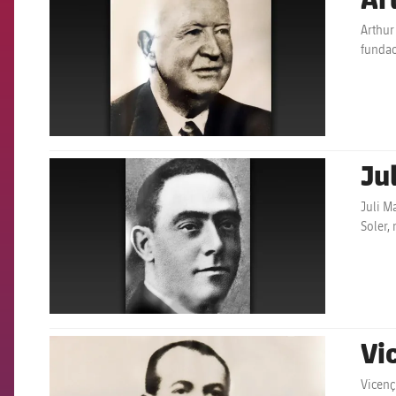
Arthur
funda
Ju
FCB Barcelona badge
Juli M
Soler,
Vi
FCB Barcelona badge
Vicenç