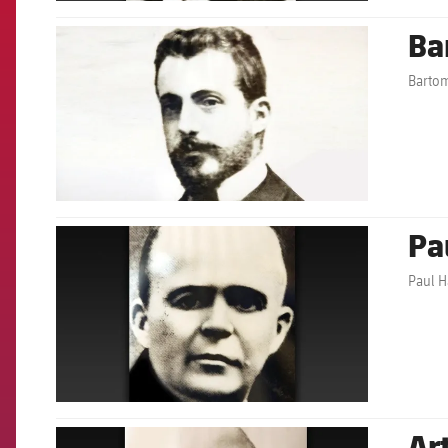
Ba
FCB Barcelona badge
Bartom
Pa
FCB Barcelona badge
Paul H
Ar
FCB Barcelona badge