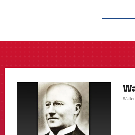
label.aria.barcelon
Wa
FCB Barcelona badge
Walter