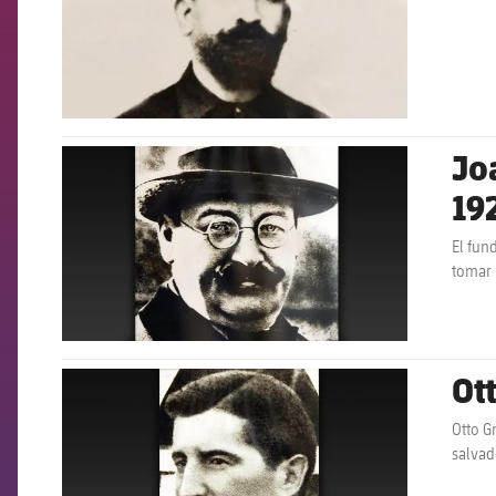
Jo
FCB Barcelona badge
19
El fun
tomar 
Ot
FCB Barcelona badge
Otto G
salvad