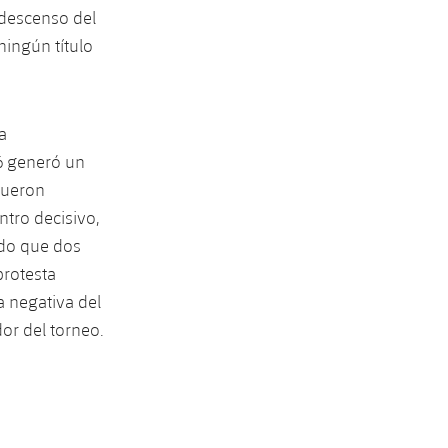
 descenso del
ningún título
a
6 generó un
fueron
ntro decisivo,
ndo que dos
protesta
a negativa del
or del torneo.