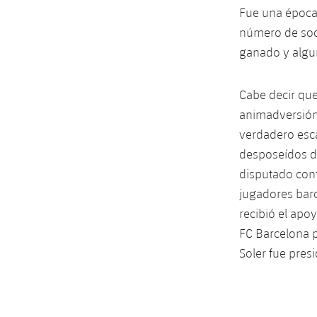
Fue una época 
número de socio
ganado y algu
Cabe decir que
animadversión 
verdadero escá
desposeídos de
disputado cont
jugadores barc
recibió el apoy
FC Barcelona 
Soler fue pres