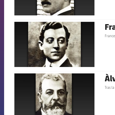
Fr
FCB Barcelona badge
France
Àl
FCB Barcelona badge
Tras l