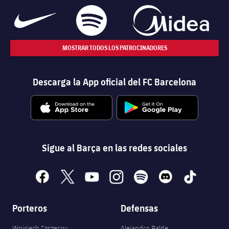
MOSTRAR TODOS LOS PATROCINADORES
Descarga la App oficial del FC Barcelona
Sigue al Barça en las redes sociales
facebook
x
youtube
instagram
spotify
discord
tiktok
Porteros
Defensas
Wojciech Szczęsny
Alejandro Balde