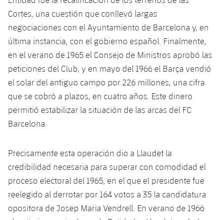
plusicon
más
Servicios Médicos
Acreditaciones
Fotos
Fotos
Cortes, una cuestión que conllevó largas
Infantil A
Entradas
SUB8 B
Calendario
Campus Verano
Actualidad
negociaciones con el Ayuntamiento de Barcelona y, en
Accesibilidad
Historia
Instalaciones
Infantil B
última instancia, con el gobierno español. Finalmente,
Resultados
Resultados
Juvenil
en el verano de 1965 el Consejo de Ministros aprobó las
PLUSICON
MÁS
Palmarés
peticiones del Club, y en mayo del 1966 el Barça vendió
Clasificaciones
Jugadores
Cadete
Primer equipo
plusicon
más
el solar del antiguo campo por 226 millones, una cifra
Jugadors
que se cobró a plazos, en cuatro años. Este dinero
Clasificaciones
Infantil
Actualidad
Barça Atlètic
plusicon
más
permitió estabilizar la situación de las arcas del FC
Fotos
Barcelona.
Alevín
Calendario
Actualidad
Base
plusicon
más
Palmarés
Entradas
Precisamente esta operación dio a Llaudet la
Calendario
Campus Verano
Actualidad
credibilidad necesaria para superar con comodidad el
Historia
Resultados
Resultados
proceso electoral del 1965, en el que el presidente fue
Barça C
PLUSICON
MÁS
reelegido al derrotar por 164 votos a 35 la candidatura
Clasificaciones
Jugadores
Junior
opositora de Josep Maria Vendrell. En verano de 1966
Información general
plusicon
más