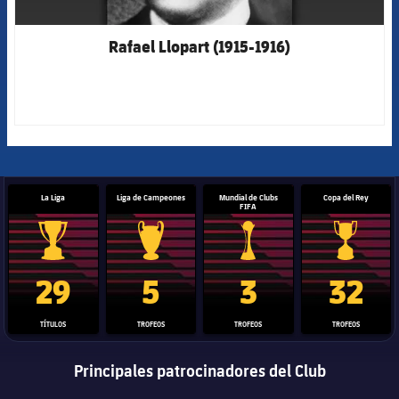
Rafael Llopart (1915-1916)
La Liga
Liga de Campeones
Mundial de Clubs
Copa del Rey
FIFA
Trofeo de La Liga
Trofeo de la Liga de Campeones
Trofeo del Mundial de Clube
Copa del 
29
5
3
32
TÍTULOS
TROFEOS
TROFEOS
TROFEOS
Principales patrocinadores del Club