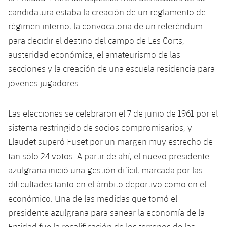
Calendario
Campus Verano
Base
candidatura estaba la creación de un reglamento de
SUB13
SUB13 B
régimen interno, la convocatoria de un referéndum
Entradas
Barça Atlètic
plusicon
más
PLUSICON
MÁS
para decidir el destino del campo de Les Corts,
SUB12
SUB12 C
Gameday Shows
austeridad económica, el amateurismo de las
Junior
Primer Equipo
Instalaciones
plusicon
más
secciones y la creación de una escuela residencia para
SUB11 A
SUB11 C
Resultados
Cadete A
jóvenes jugadores.
Actualidad
Barça Atlètic
Spotify Camp Nou
plusicon
más
SUB11 B
Clasificación
Cadete B
Calendario
Las elecciones se celebraron el 7 de junio de 1961 por el
Actualidad
Palau Blaugrana
Base
plusicon
más
SUB10 A
sistema restringido de socios compromisarios, y
Jugadores
Infantil A
Entradas
Calendario
Llaudet superó Fuset por un margen muy estrecho de
Estadi Johan Cruyff
Actualidad
SUB10 B
PLUSICON
MÁS
Fotos
tan sólo 24 votos. A partir de ahí, el nuevo presidente
Infantil B
Resultados
Resultados
Juvenil
Barça Cafe
Primer equipo
azulgrana inició una gestión difícil, marcada por las
SUB9 A
plusicon
más
plusicon
más
Historia
Mini
dificultades tanto en el ámbito deportivo como en el
Clasificaciones
Clasificaciones
Cadete A
Ciutat Esportiva
Actualidad
SUB9 B
Barça Atlètic
económico. Una de las medidas que tomó el
plusicon
más
Servicios
Palmarés
plusicon
más
Jugadores
presidente azulgrana para sanear la economía de la
Jugadores
Cadete B
Calendario
SUB8 A
La Masia
Actualidad
Base
Entidad fue la recalificación de los terrenos de las