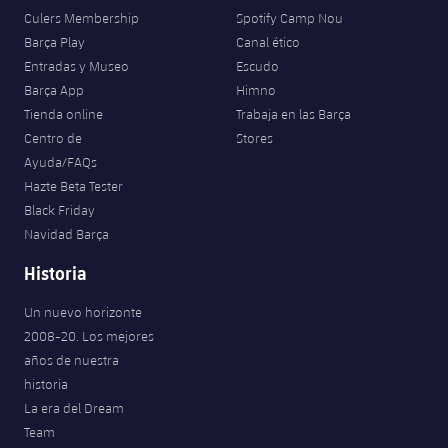
Culers Membership
Spotify Camp Nou
Barça Play
Canal ético
Entradas y Museo
Escudo
Barça App
Himno
Tienda online
Trabaja en las Barça
Centro de
Stores
Ayuda/FAQs
Hazte Beta Tester
Black Friday
Navidad Barça
Historia
Un nuevo horizonte
2008-20. Los mejores
años de nuestra
historia
La era del Dream
Team