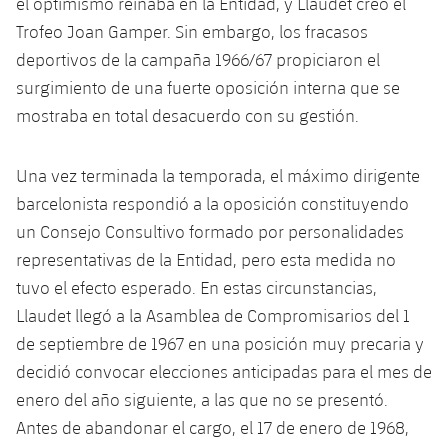
el optimismo reinaba en la Entidad, y Llaudet creó el
Jugadores
Clasificaciones
Juvenil
Trofeo Joan Gamper. Sin embargo, los fracasos
Noticias
Atletismo
plusicon
más
deportivos de la campaña 1966/67 propiciaron el
Fotos
Infantil
surgimiento de una fuerte oposición interna que se
Actualidad
Baloncesto en silla de ruedas
plusicon
más
Historia
mostraba en total desacuerdo con su gestión.
Alevín
Masculino
Actualidad
Hockey sobre hielo
plusicon
más
Palmarés
Una vez terminada la temporada, el máximo dirigente
Femenino
Jugadores
Actualidad
Hockey hierba
barcelonista respondió a la oposición constituyendo
plusicon
más
un Consejo Consultivo formado por personalidades
Agenda
Calendario
Jugadores
Noticias
Patinaje artístico
representativas de la Entidad, pero esta medida no
plusicon
más
tuvo el efecto esperado. En estas circunstancias,
Resultados
Calendario
Hockey Hierba Masculino
Escuela de Patinaje
Actualidad
Llaudet llegó a la Asamblea de Compromisarios del 1
de septiembre de 1967 en una posición muy precaria y
Clasificaciones
Resultados
Hockey Hierba Femenino
Plantilla
Rugby
decidió convocar elecciones anticipadas para el mes de
plusicon
más
enero del año siguiente, a las que no se presentó.
Clasificaciones
Agenda
Actualidad
Voleibol
Antes de abandonar el cargo, el 17 de enero de 1968,
plusicon
más