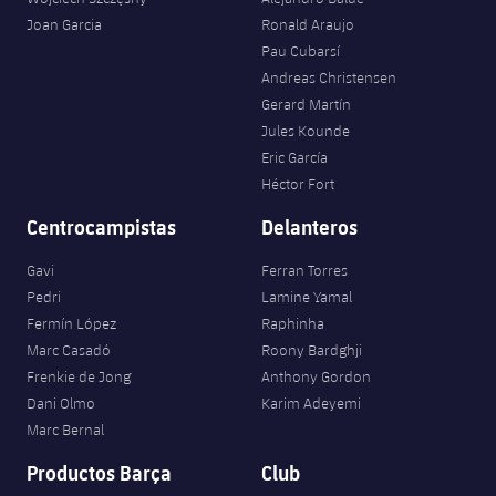
Joan Garcia
Ronald Araujo
Pau Cubarsí
Andreas Christensen
Gerard Martín
Jules Kounde
Eric García
Héctor Fort
Centrocampistas
Delanteros
Gavi
Ferran Torres
Pedri
Lamine Yamal
Fermín López
Raphinha
Marc Casadó
Roony Bardghji
Frenkie de Jong
Anthony Gordon
Dani Olmo
Karim Adeyemi
Marc Bernal
Productos Barça
Club