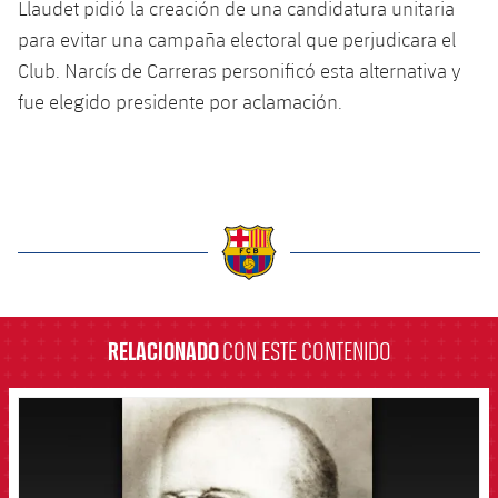
Llaudet pidió la creación de una candidatura unitaria
Jugadores
Noticias
Apúntate a las amateurs
para evitar una campaña electoral que perjudicara el
plusicon
más
Club. Narcís de Carreras personificó esta alternativa y
Calendario
Voleibol masculino
Apúntate a las amateurs
fue elegido presidente por aclamación.
PLUSICON
MÁS
Resultados
Voleibol femenino
Carnet de las Secciones Amateurs
League of Legends
Clasificaciones
VALORANT Rising
Fotos
VALORANT Game Changers
label.aria.barcelona
eFootball
RELACIONADO
CON ESTE CONTENIDO
FCB Barcelona badge