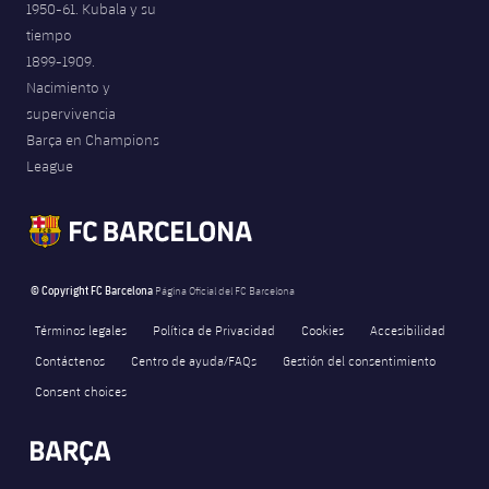
1950-61. Kubala y su
tiempo
1899-1909.
Nacimiento y
supervivencia
Barça en Champions
League
© Copyright FC Barcelona
Página Oficial del FC Barcelona
Términos legales
Política de Privacidad
Cookies
Accesibilidad
Contáctenos
Centro de ayuda/FAQs
Gestión del consentimiento
Consent choices
FORÇA BARÇA
1,462
label.aria.fire
Força Barça
label.aria.forcabarca