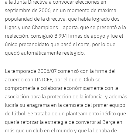
a la Junta Directiva a convocar elecciones en
Jugadores
Noticias
Apúntate a las amateurs
septiembre de 2006, en un momento de máxima
plusicon
más
popularidad de la directiva, que había logrado dos
Calendario
Voleibol masculino
Apúntate a las amateurs
Ligas y una Champions. Laporta, que se presentó a la
PLUSICON
MÁS
reelección, consiguió 8.994 firmas de apoyo y fue el
Resultados
Voleibol femenino
Carnet de las Secciones Amateurs
League of Legends
único precandidato que pasó el corte, por lo que
Clasificaciones
quedó automáticamente reelegido.
VALORANT Rising
Fotos
La temporada 2006/07 comenzó con la firma del
VALORANT Game Changers
acuerdo con UNICEF, por el que el Club se
eFootball
comprometía a colaborar económicamente con la
asociación para la protección de la infancia, y además
luciría su anagrama en la camiseta del primer equipo
de fútbol. Se trataba de un planteamiento inédito que
quería reforzar la estrategia de convertir al Barça en
más que un club en el mundo y que la llenaba de