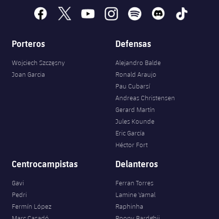
facebook
x
youtube
instagram
spotify
discord
tiktok
Porteros
Defensas
Wojciech Szczęsny
Alejandro Balde
Joan Garcia
Ronald Araujo
Pau Cubarsí
Andreas Christensen
Gerard Martín
Jules Kounde
Eric García
Héctor Fort
Centrocampistas
Delanteros
Gavi
Ferran Torres
Pedri
Lamine Yamal
Fermín López
Raphinha
Marc Casadó
Roony Bardghji