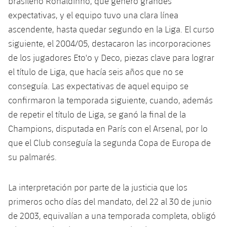
brasileño Ronaldinho, que generó grandes
Jugadores
Clasificaciones
Juvenil
expectativas, y el equipo tuvo una clara línea
Noticias
Atletismo
plusicon
más
ascendente, hasta quedar segundo en la Liga. El curso
Fotos
Infantil
siguiente, el 2004/05, destacaron las incorporaciones
Actualidad
Baloncesto en silla de ruedas
plusicon
más
Historia
de los jugadores Eto'o y Deco, piezas clave para lograr
Alevín
Masculino
el título de Liga, que hacía seis años que no se
Actualidad
Hockey sobre hielo
plusicon
más
Palmarés
conseguía. Las expectativas de aquel equipo se
Femenino
Jugadores
confirmaron la temporada siguiente, cuando, además
Actualidad
Hockey hierba
plusicon
más
de repetir el título de Liga, se ganó la final de la
Agenda
Calendario
Jugadores
Champions, disputada en París con el Arsenal, por lo
Noticias
Patinaje artístico
plusicon
más
que el Club conseguía la segunda Copa de Europa de
Resultados
Calendario
Hockey Hierba Masculino
su palmarés.
Escuela de Patinaje
Actualidad
Clasificaciones
Resultados
Hockey Hierba Femenino
Plantilla
Rugby
La interpretación por parte de la justicia que los
plusicon
más
primeros ocho días del mandato, del 22 al 30 de junio
Clasificaciones
Agenda
Actualidad
Voleibol
de 2003, equivalían a una temporada completa, obligó
plusicon
más