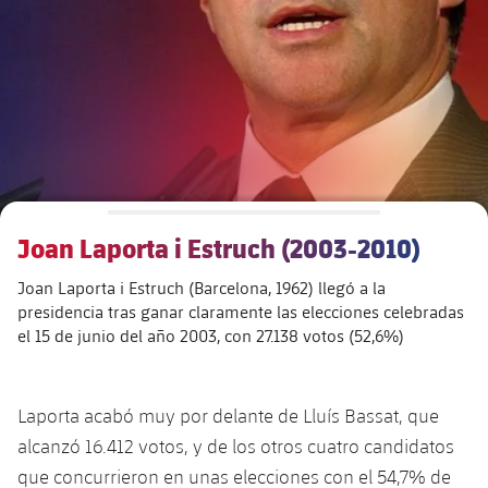
Calendario
Actualidad
Barça Legends
plusicon
más
plusicon
más
Entradas
Calendario
Contacto
Formativo masculino
plusicon
más
Junta Directiva
plusicon
más
Resultados
Entradas
Jugadores
Actualidad
Formativo femenino
plusicon
más
Estructura ejecutiva
Barça Academy
Clasificaciones
plusicon
más
Resultados
Partidos
Fotos
F. Barça Genuine
Actualidad
Organigramas
Más que un club
chevron-right
label.aria.chevronright
Jugadoras
Joan Laporta i Estruch (2003-2010)
Década a década
Clasificaciones
Noticias
Juvenil A
Campus Verano
Fotos
Joan Laporta i Estruch (Barcelona, 1962) llegó a la
Órganos
Masia 360
Palmarés
chevron-right
label.aria.chevronright
Jugadores
Presidentes
Sobre Nosotros
presidencia tras ganar claramente las elecciones celebradas
Juvenil B
Femenino B
el 15 de junio del año 2003, con 27.138 votos (52,6%)
PLUSICON
MÁS
Fotos
Documents
La Masia
Fotos
chevron-right
label.aria.chevronright
Jugadores de leyenda
SUB16
Femenino C
Primer Equipo
plusicon
más
Jugadoras históricas
Historia
Comisiones y órganos
Laporta acabó muy por delante de Lluís Bassat, que
Entrenadores
chevron-right
label.aria.chevronright
SUB15
Juvenil
Actualidad
Base
alcanzó 16.412 votos, y de los otros cuatro candidatos
plusicon
más
que concurrieron en unas elecciones con el 54,7% de
SUB14
Centro de documentación
SUB14 B