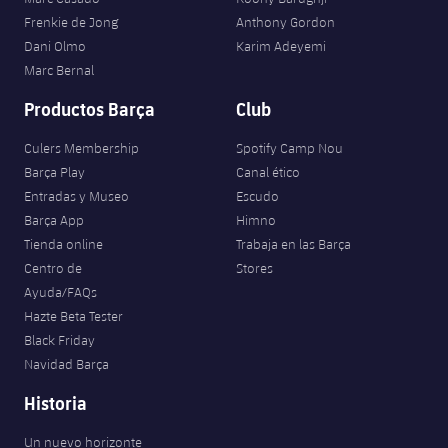
Frenkie de Jong
Anthony Gordon
Dani Olmo
Karim Adeyemi
Marc Bernal
Productos Barça
Club
Culers Membership
Spotify Camp Nou
Barça Play
Canal ético
Entradas y Museo
Escudo
Barça App
Himno
Tienda online
Trabaja en las Barça
Centro de
Stores
Ayuda/FAQs
Hazte Beta Tester
Black Friday
Navidad Barça
Historia
Un nuevo horizonte