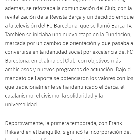
plusicon
más
Servicios Médicos
Acreditaciones
Fotos
además, se reforzaba la comunicación del Club, con la
Fotos
Infantil A
Entradas
SUB8 B
Calendario
Campus Verano
Actualidad
revitalización de la Revista Barça y un decidido empuje
Accesibilidad
Historia
Instalaciones
a la televisión del FC Barcelona, ​que se llamó Barça TV.
Infantil B
Resultados
Resultados
Juvenil
También se iniciaba una nueva etapa en la Fundación,
PLUSICON
MÁS
Palmarés
marcada por un cambio de orientación y que pasaba a
Clasificaciones
Jugadores
Cadete
Primer equipo
plusicon
más
convertirse en la identidad social por excelencia del FC
Jugadors
Barcelona, ​​en el alma del Club, con objetivos más
Clasificaciones
Infantil
Actualidad
Barça Atlètic
plusicon
más
ambiciosos y nuevos programas de actuación. Bajo el
Fotos
mandato de Laporta se potenciaron los valores con los
Alevín
Calendario
Actualidad
Base
plusicon
más
que tradicionalmente se ha identificado el Barça: el
Palmarés
catalanismo, el civismo, la solidaridad y la
Entradas
Calendario
Campus Verano
Actualidad
universalidad.
Historia
Resultados
Resultados
Barça C
PLUSICON
MÁS
Deportivamente, la primera temporada, con Frank
Clasificaciones
Jugadores
Rijkaard en el banquillo, significó la incorporación del
Junior
Información general
plusicon
más