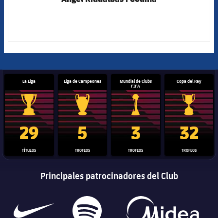
La Liga
Liga de Campeones
Mundial de Clubs
Copa del Rey
FIFA
Trofeo de La Liga
Trofeo de la Liga de Campeones
Trofeo del Mundial de Clube
Copa del 
29
5
3
32
TÍTULOS
TROFEOS
TROFEOS
TROFEOS
Principales patrocinadores del Club