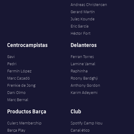
Andreas Christensen
Gerard Martín
Jules Kounde
Eric García
Héctor Fort
Centrocampistas
Delanteros
Gavi
Ferran Torres
Pedri
Lamine Yamal
Fermín López
Raphinha
Marc Casadó
Roony Bardghji
Frenkie de Jong
Anthony Gordon
Dani Olmo
Karim Adeyemi
Marc Bernal
Productos Barça
Club
Culers Membership
Spotify Camp Nou
Barça Play
Canal ético