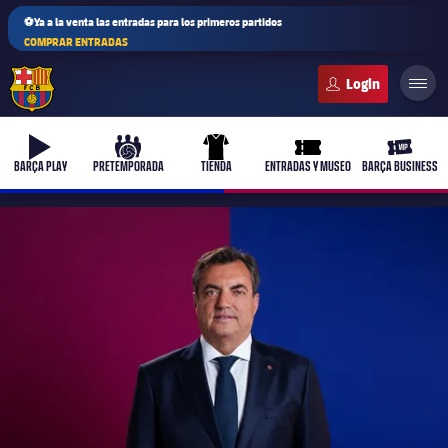
⚽Ya a la venta las entradas para los primeros partidos
COMPRAR ENTRADAS
FC Barcelona club badge
b-play
culers-ball
uniform
ticket-full
ticket-v
BARÇA PLAY
PRETEMPORADA
TIENDA
ENTRADAS Y MUSEO
BARÇA BUSINESS
PLUSICON
MÁS
Primer equipo
Femenino
plusicon
más
Actualidad
Barça Atlètic
plusicon
más