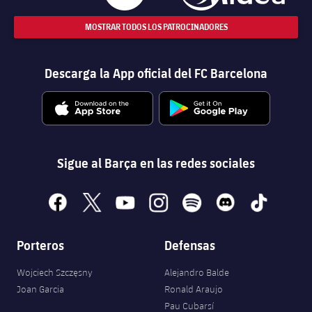
MOSTRAR TODOS LOS PATROCINADORES
Descarga la App oficial del FC Barcelona
Sigue al Barça en las redes sociales
facebook
x
youtube
instagram
spotify
discord
tiktok
Porteros
Defensas
Wojciech Szczęsny
Alejandro Balde
Joan Garcia
Ronald Araujo
Pau Cubarsí