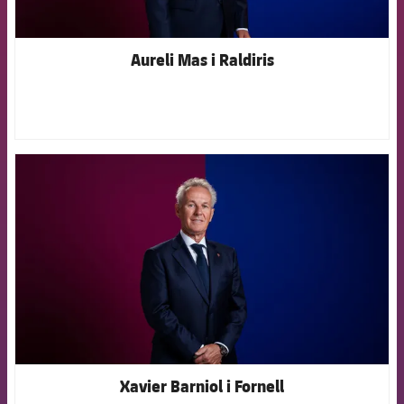
Aureli Mas i Raldiris
FCB Barcelona badge
Xavier Barniol i Fornell