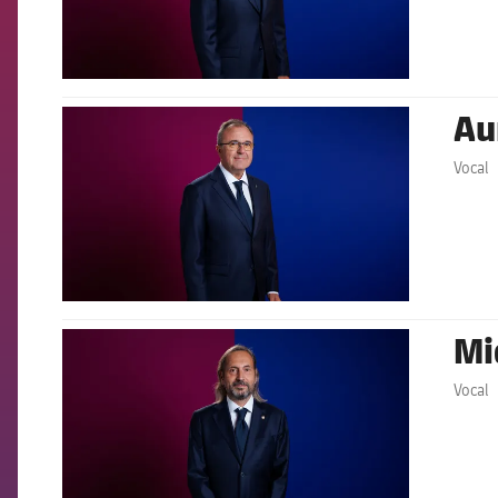
Aur
FCB Barcelona badge
Vocal
Mi
FCB Barcelona badge
Vocal