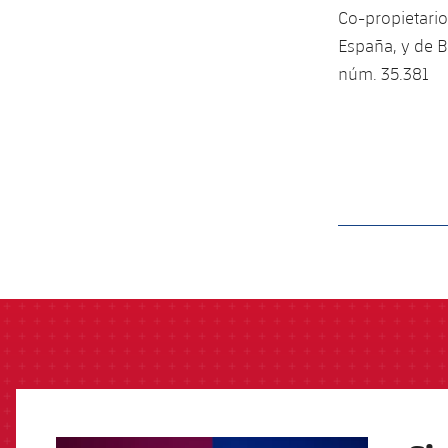
Co-propietario
España, y de B
núm. 35.381
label.aria.barcelon
FCB Barcelona badge