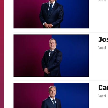
Jo
FCB Barcelona badge
Vocal
Ca
FCB Barcelona badge
Vocal