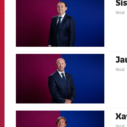
Si
Vocal
Ja
FCB Barcelona badge
Vocal
Xa
FCB Barcelona badge
Vocal