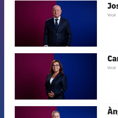
Jo
FCB Barcelona badge
Vocal
Ca
FCB Barcelona badge
Vocal
Àn
FCB Barcelona badge