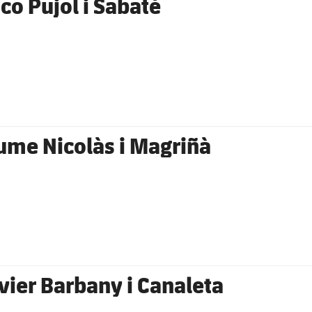
sco Pujol i Sabaté
ume Nicolàs i Magriñà
vier Barbany i Canaleta