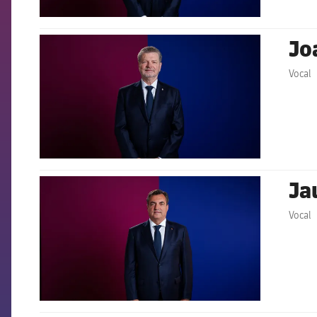
Jo
FCB Barcelona badge
Vocal
Ja
FCB Barcelona badge
Vocal