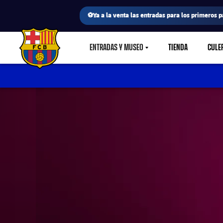
⚽Ya a la venta las entradas para los primeros p
ENTRADAS Y MUSEO
TIENDA
CULE
LABEL.SHARE.CARETDOWN
FC Barcelona club badge