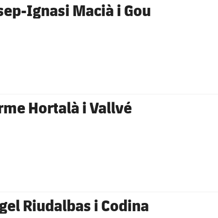
sep-Ignasi Macià i Gou
rme Hortalà i Vallvé
gel Riudalbas i Codina