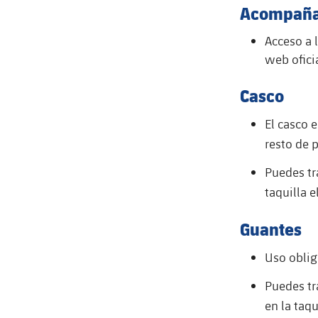
Acompaña
Acceso a 
web oficia
Casco
El casco 
resto de 
Puedes tra
taquilla e
Guantes
Uso oblig
Puedes tr
en la taqu