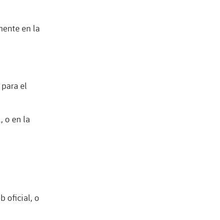
mente en la
 para el
, o en la
 oficial, o