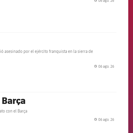
06 ago. 26
label.share.
ó asesinado por el ejército franquista en la sierra de
06 ago. 26
label.share.
 Barça
ato con el Barça
06 ago. 26
label.share.