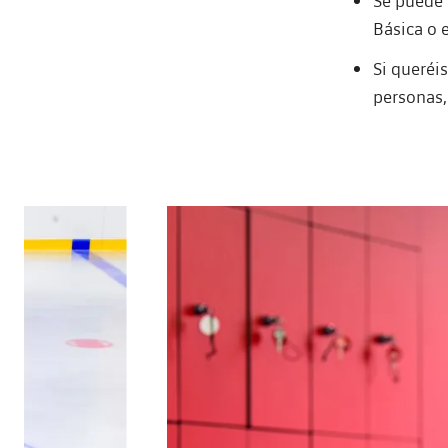
Se puede 
Básica o e
Si queréis
personas,
Anterior
label.aria.chevronleft