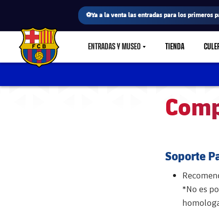
⚽Ya a la venta las entradas para los primeros p
ENTRADAS Y MUSEO
TIENDA
CULE
LABEL.SHARE.CARETDOWN
FC Barcelona club badge
Comp
Soporte P
Recomenda
*No es po
homologad