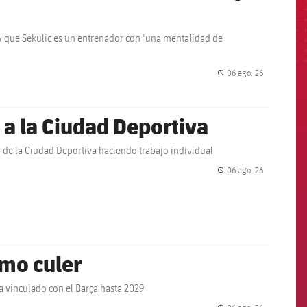
" y que Sekulic es un entrenador con "una mentalidad de
06 ago. 26
label.share.
 a la Ciudad Deportiva
 de la Ciudad Deportiva haciendo trabajo individual
06 ago. 26
label.share.
omo culer
ha vinculado con el Barça hasta 2029