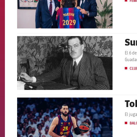
FEM
Su
FCB Barcelona badge
El 6 d
Guada
CLU
To
FCB Barcelona badge
El jug
BAL