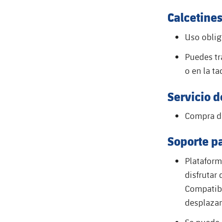
Calcetine
Uso oblig
Puedes tr
o en la ta
Servicio d
Compra de
Soporte pa
Plataform
disfrutar
Compatibl
desplazam