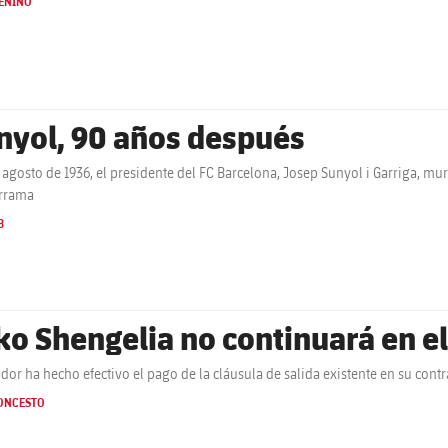
ENINO
nyol, 90 años después
e agosto de 1936, el presidente del FC Barcelona, Josep Sunyol i Garriga, muri
rrama
B
ko Shengelia no continuará en el
ador ha hecho efectivo el pago de la cláusula de salida existente en su contr
ONCESTO