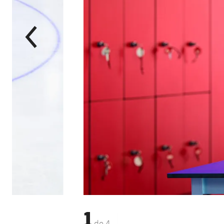
1
de
4