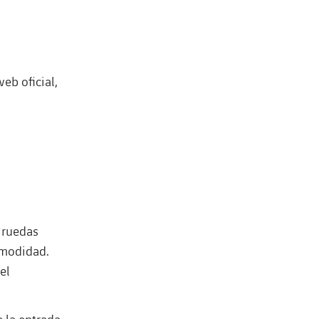
eb oficial,
 ruedas
omodidad.
el