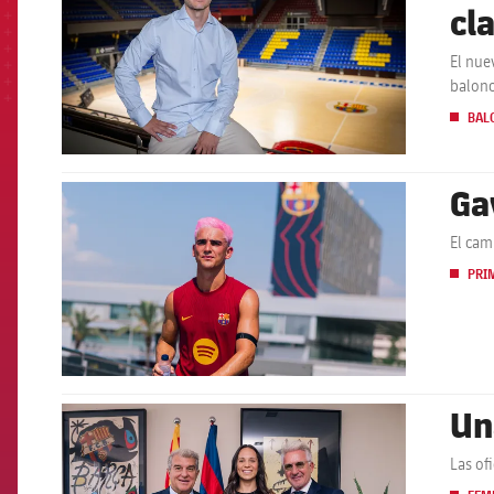
cl
El nue
balon
BAL
Ga
FCB Barcelona badge
El cam
PRI
Un
FCB Barcelona badge
Las of