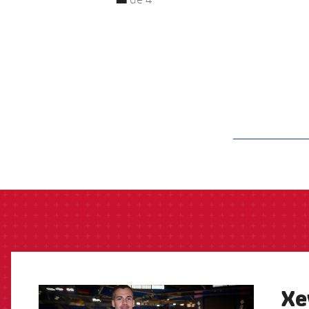
label.aria.barcelon
Xe
FCB Barcelona badge