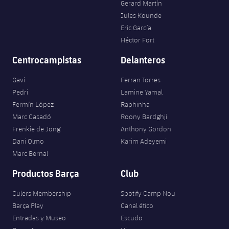
Gerard Martín
Jugadores
Noticias
Apúntate a las amateurs
Jules Kounde
plusicon
más
Eric García
Calendario
Voleibol masculino
Héctor Fort
Apúntate a las amateurs
PLUSICON
MÁS
Centrocampistas
Delanteros
Resultados
Voleibol femenino
Carnet de las Secciones Amateurs
League of Legends
Gavi
Ferran Torres
Clasificaciones
Pedri
Lamine Yamal
VALORANT Rising
Fermín López
Raphinha
Fotos
Marc Casadó
Roony Bardghji
VALORANT Game Changers
Frenkie de Jong
Anthony Gordon
Dani Olmo
Karim Adeyemi
eFootball
Marc Bernal
Productos Barça
Club
Culers Membership
Spotify Camp Nou
Barça Play
Canal ético
Entradas y Museo
Escudo