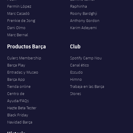
Fermín López
Raphinha
Marc Casadó
Roony Bardghji
Frenkie de Jong
Anthony Gordon
Dani Olmo
Karim Adeyemi
Marc Bernal
Productos Barça
Club
Culers Membership
Spotify Camp Nou
Barça Play
Canal ético
Entradas y Museo
Escudo
Barça App
Himno
Tienda online
Trabaja en las Barça
Centro de
Stores
Ayuda/FAQs
Hazte Beta Tester
Black Friday
Navidad Barça