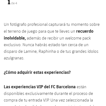
1
plusicon
más
Servicios Médicos
de
4
Acreditaciones
Fotos
Fotos
Infantil A
Entradas
SUB8 B
Calendario
Campus Verano
Actualidad
Accesibilidad
Historia
Instalaciones
Infantil B
Resultados
Resultados
Juvenil
Un fotógrafo profesional capturará tu momento sobre
PLUSICON
MÁS
Palmarés
recuerdo
el terreno de juego para que te lleves un
Clasificaciones
Jugadores
Cadete
Primer equipo
inolvidable,
además de recibir un
welcome
pack
plusicon
más
exclusivo. Nunca habrás estado tan cerca de un
Jugadors
Clasificaciones
Infantil
Actualidad
Barça Atlètic
disparo de Lamine,
Raphinha
o de tus grandes ídolos
plusicon
más
Fotos
azulgranas.
Alevín
Calendario
Actualidad
Base
plusicon
más
Palmarés
¿Cómo adquirir estas experiencias?
Entradas
Calendario
Campus Verano
Actualidad
Historia
Resultados
Las experiencias VIP del FC Barcelona
Resultados
están
Barça C
PLUSICON
MÁS
disponibles exclusivamente durante el proceso de
Clasificaciones
Jugadores
Junior
compra de tu entrada VIP. Una vez seleccionada la
Información general
plusicon
más