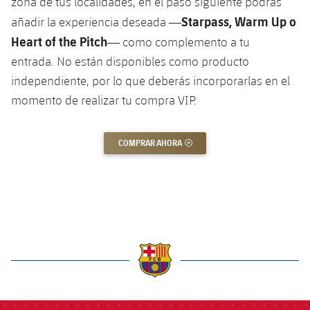
zona de tus localidades, en el paso siguiente podrás
Jugadores
Clasificaciones
Juvenil
Starpass, Warm Up o
añadir la experiencia deseada —
Noticias
Atletismo
plusicon
más
Heart of the Pitch
— como complemento a tu
Fotos
Infantil
Actualidad
entrada. No están disponibles como producto
Baloncesto en silla de ruedas
plusicon
más
Historia
independiente, por lo que deberás incorporarlas en el
Alevín
Masculino
Actualidad
momento de realizar tu compra VIP.
Hockey sobre hielo
plusicon
más
Palmarés
Femenino
Jugadores
Actualidad
Hockey hierba
COMPRAR AHORA
ENLACE EXTERNO
plusicon
más
Agenda
Calendario
Jugadores
Noticias
Patinaje artístico
plusicon
más
Resultados
Calendario
Hockey Hierba Masculino
Escuela de Patinaje
Actualidad
Clasificaciones
Resultados
Hockey Hierba Femenino
Plantilla
Rugby
plusicon
más
Clasificaciones
Agenda
label.aria.barcelona
Actualidad
Voleibol
plusicon
más