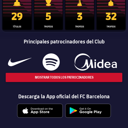
Trofeo de La Liga
Trofeo de la Liga de Campeones
Trofeo del Mundial de Clube
Copa del 
29
5
3
32
TÍTULOS
TROFEOS
TROFEOS
TROFEOS
Principales patrocinadores del Club
MOSTRAR TODOS LOS PATROCINADORES
Descarga la App oficial del FC Barcelona