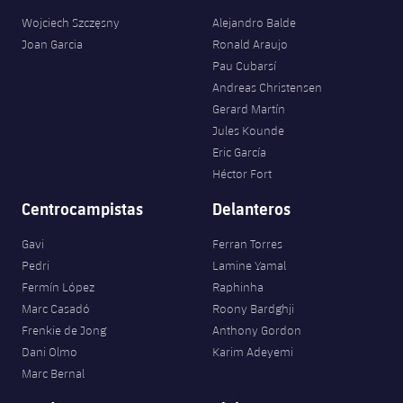
Wojciech Szczęsny
Alejandro Balde
Joan Garcia
Ronald Araujo
Pau Cubarsí
Andreas Christensen
Gerard Martín
Jules Kounde
Eric García
Héctor Fort
Centrocampistas
Delanteros
Gavi
Ferran Torres
Pedri
Lamine Yamal
Fermín López
Raphinha
Marc Casadó
Roony Bardghji
Frenkie de Jong
Anthony Gordon
Dani Olmo
Karim Adeyemi
Marc Bernal