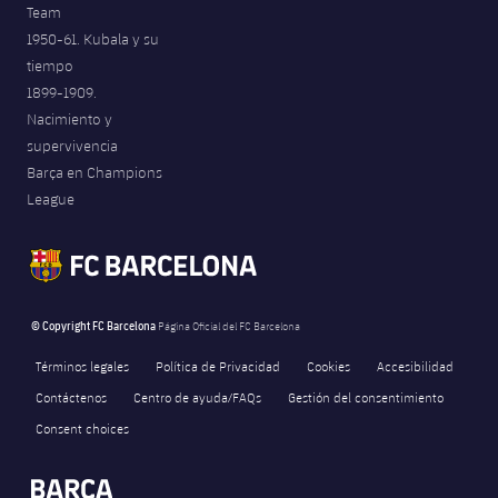
Team
1950-61. Kubala y su
tiempo
1899-1909.
Nacimiento y
supervivencia
Barça en Champions
League
© Copyright FC Barcelona
Página Oficial del FC Barcelona
Términos legales
Política de Privacidad
Cookies
Accesibilidad
Contáctenos
Centro de ayuda/FAQs
Gestión del consentimiento
Consent choices
FORÇA BARÇA
label.aria.fire