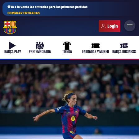
⚽Ya a la venta las entradas para los primeros partidos
COMPRAR ENTRADAS
FC Barcelona club badge
b-play
culers-ball
uniform
ticket-full
ticket-v
BARÇA PLAY
PRETEMPORADA
TIENDA
ENTRADAS Y MUSEO
BARÇA BUSINESS
PLUSICON
MÁS
Primer equipo
Femenino
plusicon
más
Actualidad
Barça Atlètic
plusicon
más