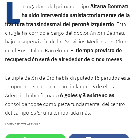
L
Calendario
Campus Verano
Base
Aitana Bonmatí
a jugadora del primer equipo
SUB13
SUB13 B
ha sido intervenida satisfactoriamente de la
Entradas
Barça Atlètic
plusicon
más
fractura transindesmal del peroné izquierdo
PLUSICON
MÁS
. Esta
SUB12
SUB12 C
Gameday Shows
cirugía ha corrido a cargo del doctor Antoni Dalmau,
Junior
Primer Equipo
Instalaciones
plusicon
más
bajo la supervisión de los Servicios Médicos del Club,
SUB11 A
SUB11 C
Resultados
Cadete A
tiempo previsto de
en el Hospital de Barcelona. El
Actualidad
Barça Atlètic
Spotify Camp Nou
plusicon
más
SUB11 B
recuperación será de alrededor de cinco meses
.
Clasificación
Cadete B
Calendario
Actualidad
Palau Blaugrana
Base
plusicon
más
SUB10 A
La triple Balón de Oro había disputado 15 partidos esta
Jugadores
Infantil A
Entradas
Calendario
Estadi Johan Cruyff
Actualidad
temporada, saliendo como titular en 13 de ellos.
SUB10 B
PLUSICON
MÁS
Fotos
6 goles y 3 asistencias
Infantil B
Además, había firmado
,
Resultados
Resultados
Juvenil
Barça Cafe
Primer equipo
consolidándose como pieza fundamental del centro
SUB9 A
plusicon
más
plusicon
más
Historia
Mini
del campo
culer
una temporada más.
Clasificaciones
Clasificaciones
Cadete A
Ciutat Esportiva
Actualidad
SUB9 B
Barça Atlètic
plusicon
más
Servicios
Palmarés
COMPARTE ESTE ARTÍCULO
plusicon
más
Jugadores
Jugadores
Cadete B
Calendario
SUB8 A
La Masia
Actualidad
Base