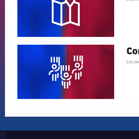
Co
FCB Barcelona badge