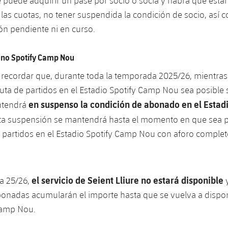
puede adquirir un pase por socio o socia y habrá que estar 
las cuotas, no tener suspendida la condición de socio, así 
n pendiente ni en curso.
no Spotify Camp Nou
 recordar que, durante toda la temporada 2025/26, mientras
puta de partidos en el Estadio Spotify Camp Nou sea posible 
en suspenso la condición de abonado en el Estadi
antendrá
sta suspensión se mantendrá hasta el momento en que sea p
 partidos en el Estadio Spotify Camp Nou con aforo complet
el servicio de Seient Lliure no estará disponible
a 25/26,
y
onadas acumularán el importe hasta que se vuelva a dispo
Camp Nou.