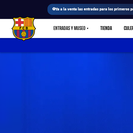
⚽Ya a la venta las entradas para los primeros p
ENTRADAS Y MUSEO
TIENDA
CULE
LABEL.SHARE.CARETDOWN
FC Barcelona club badge