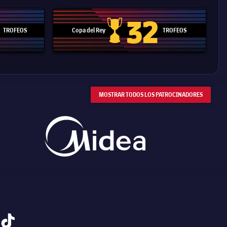
32
TROFEOS
Copa del Rey
TROFEOS
 Mundial de Clubes
Copa del Rey
MOSTRAR TODOS LOS PATROCINADORES
tiktok