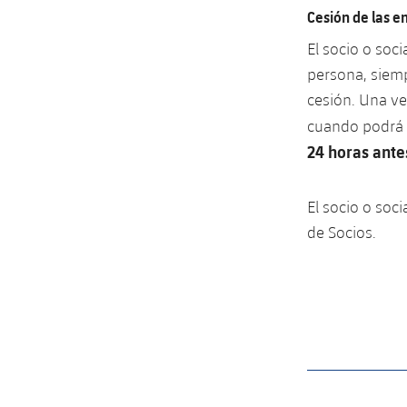
Cesión de las e
El socio o soc
persona, siemp
cesión. Una ve
cuando podrá r
24 horas antes
El socio o soc
de Socios.
label.aria.barcelon