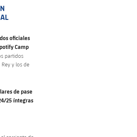
ON
AL
dos oficiales
Spotify Camp
os partidos
 Rey y los de
ulares de pase
24/25 íntegras