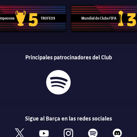
5
3
Campeones
TROFEOS
Mundial de Clubs FIFA
Trofeo de la Liga de Campeones
Trofeo del
Principales patrocinadores del Club
Sigue al Barça en las redes sociales
book
x
youtube
instagram
spotify
discord