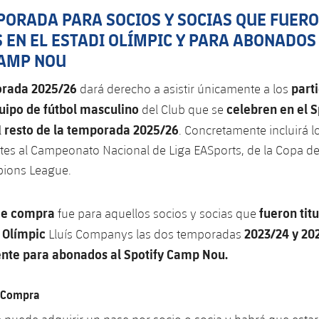
MPORADA
PARA SOCIOS Y SOCIAS QUE FUER
 EN EL ESTADI OLÍMPIC Y PARA
ABONADOS 
CAMP NOU
rada 2025/26
parti
dará derecho a asistir únicamente a los
uipo de fútbol masculino
celebren en el 
del Club que se
resto de la temporada 2025/26
l
. Concretamente incluirá l
es al Campeonato Nacional de Liga EASports, de la Copa de
ions League.
 de compra
fueron tit
fue para aquellos socios y socias que
i Olímpic
2023/24 y 20
Lluís Companys las dos temporadas
nte para abonados al Spotify Camp Nou.
e Compra