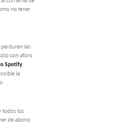
al corriente de
como no tener
 perduren las
sólo con aforo
o Spotify
osible la
o.
 todos los
ner de abono