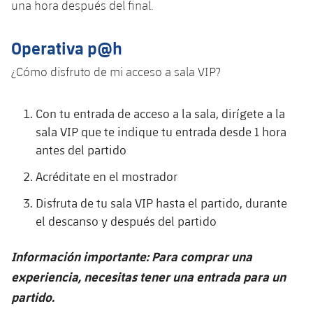
plusicon
más
una hora después del final.
Servicios Médicos
Acreditaciones
Fotos
Fotos
Infantil A
Entradas
SUB8 B
Calendario
Campus Verano
Actualidad
Operativa p@h
Accesibilidad
Historia
Instalaciones
Infantil B
Resultados
Resultados
Juvenil
¿Cómo disfruto de mi acceso a sala VIP?
PLUSICON
MÁS
Palmarés
Clasificaciones
Jugadores
Cadete
Primer equipo
Con tu entrada de acceso a la sala, dirígete a la
plusicon
más
sala VIP que te indique tu entrada desde 1 hora
Jugadors
Clasificaciones
Infantil
Actualidad
Barça Atlètic
antes del partido
plusicon
más
Fotos
Acréditate en el mostrador
Alevín
Calendario
Actualidad
Base
plusicon
más
Disfruta de tu sala VIP hasta el partido, durante
Palmarés
Entradas
el descanso y después del partido
Calendario
Campus Verano
Actualidad
Historia
Resultados
Información importante: Para comprar una
Resultados
Barça C
PLUSICON
MÁS
experiencia, necesitas tener una entrada para un
Clasificaciones
Jugadores
Junior
partido.
Información general
plusicon
más