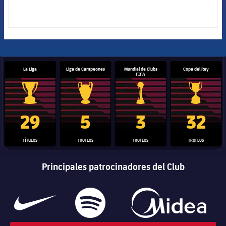
La Liga
Liga de Campeones
Mundial de Clubs
Copa del Rey
FIFA
Trofeo de La Liga
Trofeo de la Liga de Campeones
Trofeo del Mundial de Clube
Copa del 
29
5
3
32
TÍTULOS
TROFEOS
TROFEOS
TROFEOS
Principales patrocinadores del Club