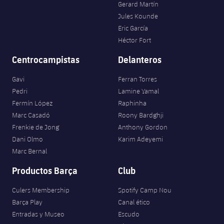
Gerard Martín
Jules Kounde
Eric García
Héctor Fort
Centrocampistas
Delanteros
Gavi
Ferran Torres
Pedri
Lamine Yamal
Fermín López
Raphinha
Marc Casadó
Roony Bardghji
Frenkie de Jong
Anthony Gordon
Dani Olmo
Karim Adeyemi
Marc Bernal
Productos Barça
Club
Culers Membership
Spotify Camp Nou
Barça Play
Canal ético
Entradas y Museo
Escudo