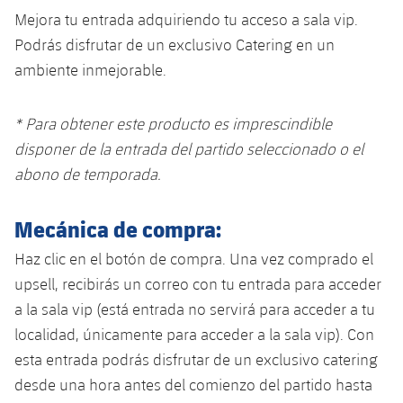
Calendario
Campus Verano
Base
Mejora tu entrada adquiriendo tu acceso a sala vip.
SUB13
SUB13 B
Podrás disfrutar de un exclusivo Catering en un
Entradas
Barça Atlètic
plusicon
más
PLUSICON
MÁS
ambiente inmejorable.
SUB12
SUB12 C
Gameday Shows
Junior
Primer Equipo
Instalaciones
plusicon
más
* Para obtener este producto es imprescindible
SUB11 A
SUB11 C
Resultados
Cadete A
disponer de la entrada del partido seleccionado
o el
Actualidad
Barça Atlètic
Spotify Camp Nou
plusicon
más
SUB11 B
abono de temporada.
Clasificación
Cadete B
Calendario
Actualidad
Palau Blaugrana
Base
plusicon
más
SUB10 A
Mecánica de compra:
Jugadores
Infantil A
Entradas
Calendario
Estadi Johan Cruyff
Actualidad
Haz clic en el botón de compra. Una vez comprado el
SUB10 B
PLUSICON
MÁS
Fotos
Infantil B
upsell, recibirás un correo con tu entrada para acceder
Resultados
Resultados
Juvenil
Barça Cafe
Primer equipo
SUB9 A
plusicon
más
a la sala vip (está entrada no servirá para acceder a tu
plusicon
más
Historia
Mini
Clasificaciones
localidad, únicamente para acceder a la sala vip). Con
Clasificaciones
Cadete A
Ciutat Esportiva
Actualidad
SUB9 B
Barça Atlètic
plusicon
más
esta entrada podrás disfrutar de un exclusivo catering
Servicios
Palmarés
plusicon
más
Jugadores
Jugadores
desde una hora antes del comienzo del partido hasta
Cadete B
Calendario
SUB8 A
La Masia
Actualidad
Base