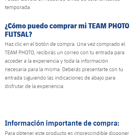
Calendario
Campus Verano
Base
temporada.
SUB13
SUB13 B
Entradas
Barça Atlètic
plusicon
más
PLUSICON
MÁS
¿Cómo puedo comprar mi TEAM PHOTO
SUB12
SUB12 C
Gameday Shows
FUTSAL?
Junior
Primer Equipo
Instalaciones
plusicon
más
SUB11 A
Haz clic en el botón de compra. Una vez comprado el
SUB11 C
Resultados
Cadete A
Actualidad
Barça Atlètic
Spotify Camp Nou
TEAM PHOTO, recibirás un correo con tu entrada para
plusicon
más
SUB11 B
acceder a la experiencia y toda la información
Clasificación
Cadete B
Calendario
Actualidad
Palau Blaugrana
Base
necesaria para la misma. Deberás presentarte con tu
plusicon
más
SUB10 A
Jugadores
entrada siguiendo las indicaciones de abajo para
Infantil A
Entradas
Calendario
Estadi Johan Cruyff
Actualidad
disfrutar de la experiencia.
SUB10 B
PLUSICON
MÁS
Fotos
Infantil B
Resultados
Resultados
Juvenil
Barça Cafe
Primer equipo
SUB9 A
plusicon
más
plusicon
más
Historia
Mini
Clasificaciones
Clasificaciones
Cadete A
Ciutat Esportiva
Actualidad
SUB9 B
Barça Atlètic
plusicon
más
Información importante de compra:
Servicios
Palmarés
plusicon
más
Jugadores
Jugadores
Cadete B
Calendario
SUB8 A
Para obtener este producto es imprescindible disponer
La Masia
Actualidad
Base