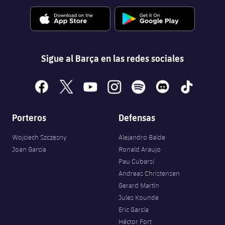
Sigue al Barça en las redes sociales
facebook
x
youtube
instagram
spotify
discord
tiktok
Porteros
Defensas
Wojciech Szczęsny
Alejandro Balde
Joan Garcia
Ronald Araujo
Pau Cubarsí
Andreas Christensen
Gerard Martín
Jules Kounde
Eric García
Héctor Fort