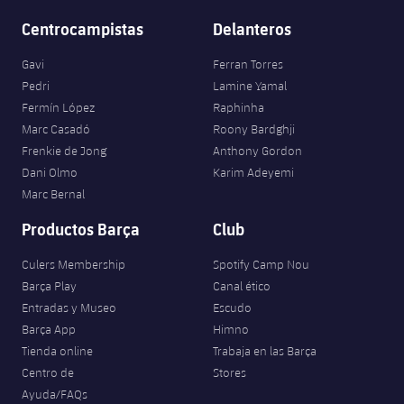
Centrocampistas
Delanteros
Gavi
Ferran Torres
Pedri
Lamine Yamal
Fermín López
Raphinha
Marc Casadó
Roony Bardghji
Frenkie de Jong
Anthony Gordon
Dani Olmo
Karim Adeyemi
Marc Bernal
Productos Barça
Club
Culers Membership
Spotify Camp Nou
Barça Play
Canal ético
Entradas y Museo
Escudo
Barça App
Himno
Tienda online
Trabaja en las Barça
Centro de
Stores
Ayuda/FAQs