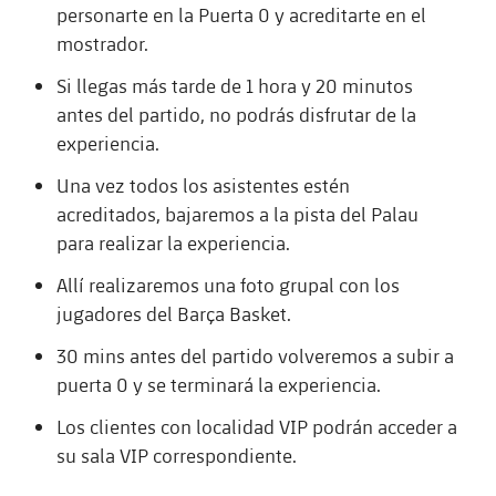
Jugadores
personarte en la Puerta 0 y acreditarte en el
Clasificaciones
Juvenil
Noticias
Atletismo
mostrador.
plusicon
más
Fotos
Infantil
Si llegas más tarde de 1 hora y 20 minutos
Actualidad
Baloncesto en silla de ruedas
plusicon
más
antes del partido, no podrás disfrutar de la
Historia
Alevín
experiencia.
Masculino
Actualidad
Hockey sobre hielo
plusicon
más
Palmarés
Una vez todos los asistentes estén
Femenino
acreditados, bajaremos a la pista del Palau
Jugadores
Actualidad
Hockey hierba
plusicon
más
para realizar la experiencia.
Agenda
Calendario
Jugadores
Noticias
Allí realizaremos una foto grupal con los
Patinaje artístico
plusicon
más
jugadores del Barça Basket.
Resultados
Calendario
Hockey Hierba Masculino
Escuela de Patinaje
Actualidad
30 mins antes del partido volveremos a subir a
Clasificaciones
puerta 0 y se terminará la experiencia.
Resultados
Hockey Hierba Femenino
Plantilla
Rugby
plusicon
más
Los clientes con localidad VIP podrán acceder a
Clasificaciones
su sala VIP correspondiente.
Agenda
Actualidad
Voleibol
plusicon
más