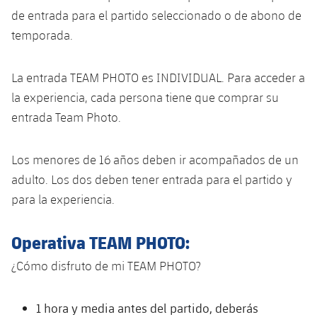
plusicon
más
Servicios Médicos
Acreditaciones
Fotos
de entrada para el partido seleccionado o de abono de
Fotos
Infantil A
Entradas
SUB8 B
Calendario
temporada.
Campus Verano
Actualidad
Accesibilidad
Historia
Instalaciones
Infantil B
Resultados
Resultados
Juvenil
La entrada TEAM PHOTO es INDIVIDUAL. Para acceder a
PLUSICON
MÁS
Palmarés
la experiencia, cada persona tiene que comprar su
Clasificaciones
Jugadores
Cadete
Primer equipo
plusicon
más
entrada Team Photo.
Jugadors
Clasificaciones
Infantil
Actualidad
Barça Atlètic
plusicon
más
Los menores de 16 años deben ir acompañados de un
Fotos
Alevín
adulto. Los dos deben tener entrada para el partido y
Calendario
Actualidad
Base
plusicon
más
para la experiencia.
Palmarés
Entradas
Calendario
Campus Verano
Actualidad
Operativa TEAM PHOTO:
Historia
Resultados
Resultados
Barça C
¿Cómo disfruto de mi TEAM PHOTO?
PLUSICON
MÁS
Clasificaciones
Jugadores
Junior
Información general
1 hora y media antes del partido, deberás
plusicon
más