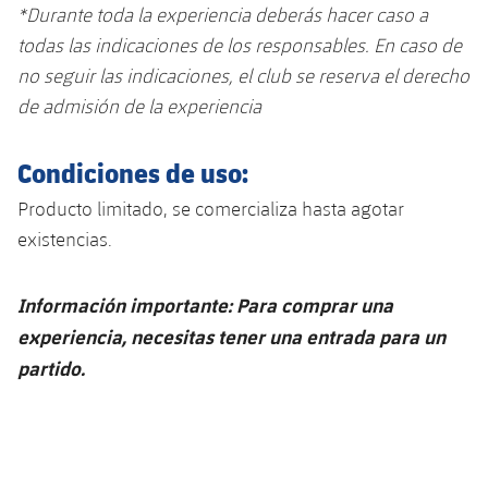
*Durante toda la experiencia deberás hacer caso a
Jugadores
Noticias
Apúntate a las amateurs
plusicon
más
todas las indicaciones de los responsables. En caso de
no seguir las indicaciones, el club se reserva el derecho
Calendario
Voleibol masculino
Apúntate a las amateurs
de admisión de la experiencia
PLUSICON
MÁS
Resultados
Voleibol femenino
Carnet de las Secciones Amateurs
League of Legends
Condiciones de uso:
Clasificaciones
VALORANT Rising
Producto limitado, se comercializa hasta agotar
existencias.
Fotos
VALORANT Game Changers
Información importante: Para comprar una
eFootball
experiencia, necesitas tener una entrada para un
partido.