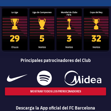
La Liga
Liga de Campeones
Mundial de Clubs
Copa del Rey
FIFA
Trofeo de La Liga
Trofeo de la Liga de Campeones
Trofeo del Mundial de Clube
Copa del 
29
5
3
32
TÍTULOS
TROFEOS
TROFEOS
TROFEOS
Principales patrocinadores del Club
MOSTRAR TODOS LOS PATROCINADORES
Descarga la App oficial del FC Barcelona