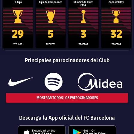
La Liga
Liga de Campeones
Mundial de Clubs
Copa del Rey
FIFA
Trofeo de La Liga
Trofeo de la Liga de Campeones
Trofeo del Mundial de Clube
Copa del 
29
5
3
32
TÍTULOS
TROFEOS
TROFEOS
TROFEOS
Principales patrocinadores del Club
MOSTRAR TODOS LOS PATROCINADORES
Descarga la App oficial del FC Barcelona