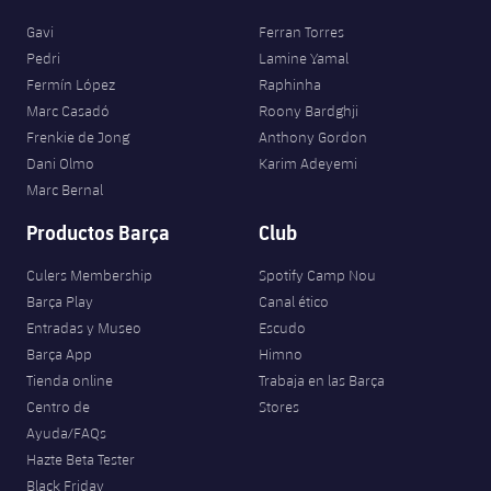
Gavi
Ferran Torres
Pedri
Lamine Yamal
Fermín López
Raphinha
Marc Casadó
Roony Bardghji
Frenkie de Jong
Anthony Gordon
Dani Olmo
Karim Adeyemi
Marc Bernal
Productos Barça
Club
Culers Membership
Spotify Camp Nou
Barça Play
Canal ético
Entradas y Museo
Escudo
Barça App
Himno
Tienda online
Trabaja en las Barça
Centro de
Stores
Ayuda/FAQs
Hazte Beta Tester
Black Friday