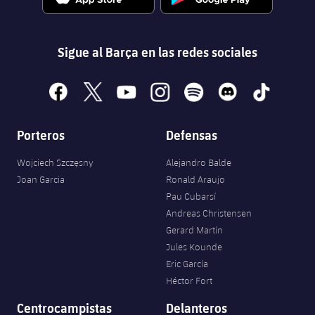
Sigue al Barça en las redes sociales
facebook
x
youtube
instagram
spotify
discord
tiktok
Porteros
Defensas
Wojciech Szczęsny
Alejandro Balde
Joan Garcia
Ronald Araujo
Pau Cubarsí
Andreas Christensen
Gerard Martín
Jules Kounde
Eric García
Héctor Fort
Centrocampistas
Delanteros