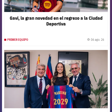
Gavi, la gran novedad en el regreso a la Ciudad
Deportiva
06 ago. 26
PRIMER EQUIPO
label.
FCB Barcelona badge