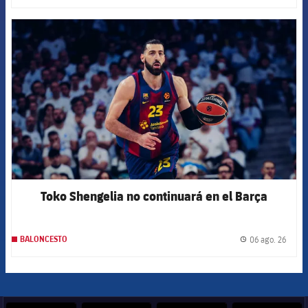
FCB Barcelona badge
Toko Shengelia no continuará en el Barça
06 ago. 26
BALONCESTO
label.