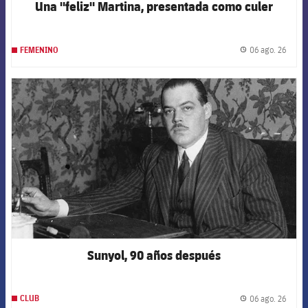
Una "feliz" Martina, presentada como culer
06 ago. 26
FEMENINO
label.
FCB Barcelona badge
Sunyol, 90 años después
06 ago. 26
CLUB
label.