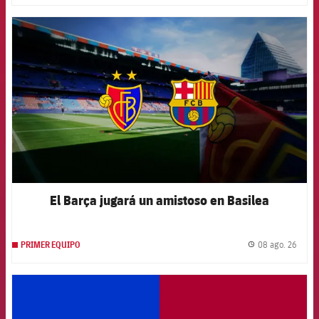
FCB Barcelona badge
El Barça jugará un amistoso en Basilea
08 ago. 26
PRIMER EQUIPO
label.
FCB Barcelona badge