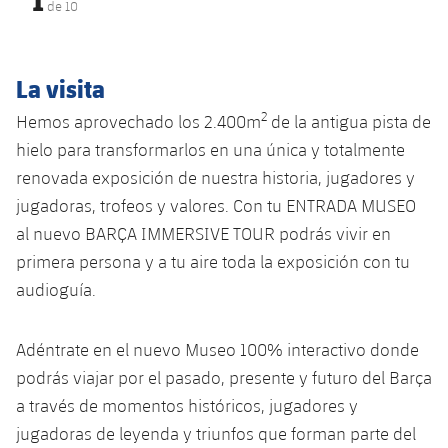
Calendario
de
10
Campus Verano
Base
SUB13
SUB13 B
Entradas
Barça Atlètic
plusicon
más
PLUSICON
MÁS
La visita
SUB12
SUB12 C
Gameday Shows
Junior
Primer Equipo
Instalaciones
2
Hemos aprovechado los 2.400m
de la antigua pista de
plusicon
más
SUB11 A
SUB11 C
hielo para transformarlos en una única y totalmente
Resultados
Cadete A
Actualidad
Barça Atlètic
Spotify Camp Nou
renovada exposición de nuestra historia, jugadores y
plusicon
más
SUB11 B
Clasificación
jugadoras, trofeos y valores. Con tu ENTRADA MUSEO
Cadete B
Calendario
Actualidad
Palau Blaugrana
Base
al nuevo BARÇA IMMERSIVE TOUR podrás vivir en
plusicon
más
SUB10 A
Jugadores
Infantil A
primera persona y a tu aire toda la exposición con tu
Entradas
Calendario
Estadi Johan Cruyff
Actualidad
audioguía.
SUB10 B
PLUSICON
MÁS
Fotos
Infantil B
Resultados
Resultados
Juvenil
Barça Cafe
Primer equipo
SUB9 A
plusicon
más
Adéntrate en el nuevo Museo 100% interactivo donde
plusicon
más
Historia
Mini
Clasificaciones
Clasificaciones
podrás viajar por el pasado, presente y futuro del Barça
Cadete A
Ciutat Esportiva
Actualidad
SUB9 B
Barça Atlètic
plusicon
más
Servicios
Palmarés
a través de momentos históricos, jugadores y
plusicon
más
Jugadores
Jugadores
Cadete B
jugadoras de leyenda y triunfos que forman parte del
Calendario
SUB8 A
La Masia
Actualidad
Base