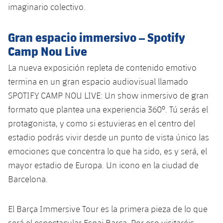
plusicon
más
Servicios Médicos
imaginario colectivo.
Acreditaciones
Fotos
Fotos
Infantil A
Entradas
SUB8 B
Calendario
Campus Verano
Actualidad
Accesibilidad
Gran espacio immersivo – Spotify
Historia
Instalaciones
Infantil B
Resultados
Resultados
Camp Nou Live
Juvenil
PLUSICON
MÁS
Palmarés
La nueva exposición repleta de contenido emotivo
Clasificaciones
Jugadores
Cadete
Primer equipo
termina en un gran espacio audiovisual llamado
plusicon
más
Jugadors
SPOTIFY CAMP NOU LIVE: Un show inmersivo de gran
Clasificaciones
Infantil
Actualidad
Barça Atlètic
formato que plantea una experiencia 360º. Tú serás el
plusicon
más
Fotos
protagonista, y como si estuvieras en el centro del
Alevín
Calendario
Actualidad
Base
estadio podrás vivir desde un punto de vista único las
plusicon
más
Palmarés
emociones que concentra lo que ha sido, es y será, el
Entradas
Calendario
Campus Verano
Actualidad
mayor estadio de Europa. Un icono en la ciudad de
Historia
Barcelona.
Resultados
Resultados
Barça C
PLUSICON
MÁS
Clasificaciones
Jugadores
El Barça Immersive Tour es la primera pieza de lo que
Junior
Información general
plusicon
más
será el espectacular Espai Barça. Por eso visitaréis