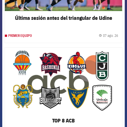
Última sesión antes del triangular de Udine
07 ago. 26
PRIMER EQUIPO
label.
FCB Barcelona badge
TOP 8 ACB