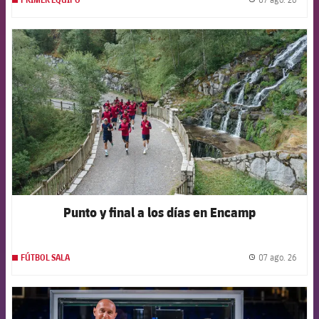
label.
FCB Barcelona badge
Punto y final a los días en Encamp
07 ago. 26
FÚTBOL SALA
label.
FCB Barcelona badge