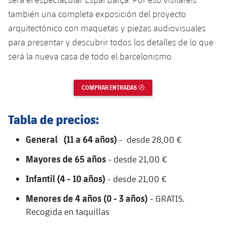
Jugadores
Clasificaciones
Juvenil
también una completa exposición del proyecto
Noticias
Atletismo
plusicon
más
arquitectónico con maquetas y piezas audiovisuales
Fotos
Infantil
para presentar y descubrir todos los detalles de lo que
Actualidad
Baloncesto en silla de ruedas
plusicon
más
será la nueva casa de todo el barcelonismo.
Historia
Alevín
Masculino
Actualidad
Hockey sobre hielo
plusicon
más
Palmarés
COMPRAR ENTRADAS
ENLACE EXTERNO
Femenino
Jugadores
Actualidad
Hockey hierba
plusicon
más
Tabla de precios:
Agenda
Calendario
Jugadores
Noticias
Patinaje artístico
plusicon
más
General (11 a 64 años)
- desde 28,00 €
Resultados
Calendario
Hockey Hierba Masculino
Escuela de Patinaje
Actualidad
Mayores de 65 años
- desde 21,00 €
Clasificaciones
Resultados
Infantil (4 - 10 años)
- desde 21,00 €
Hockey Hierba Femenino
Plantilla
Rugby
plusicon
más
Menores de 4 años (0 - 3 años)
- GRATIS.
Clasificaciones
Agenda
Actualidad
Recogida en taquillas
Voleibol
plusicon
más