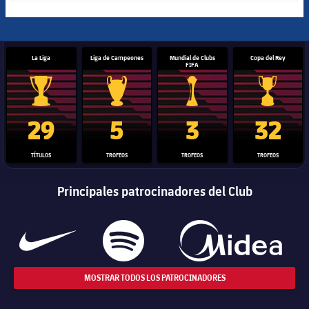
La Liga
Liga de Campeones
Mundial de Clubs
Copa del Rey
FIFA
Trofeo de La Liga
Trofeo de la Liga de Campeones
Trofeo del Mundial de Clube
Copa del 
29
5
3
32
TÍTULOS
TROFEOS
TROFEOS
TROFEOS
Principales patrocinadores del Club
MOSTRAR TODOS LOS PATROCINADORES