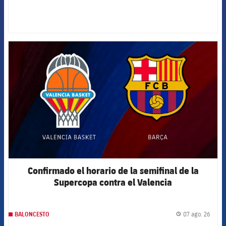
FCB Barcelona badge
Confirmado el horario de la semifinal de la
Supercopa contra el Valencia
07 ago. 26
BALONCESTO
label.