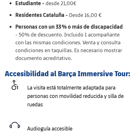
Estudiante -
desde 21,00€
Jugadores
Noticias
Apúntate a las amateurs
plusicon
más
Residentes Cataluña -
Desde 16,00 €
Calendario
Voleibol masculino
Apúntate a las amateurs
Personas con un 33 % o más de discapacidad
PLUSICON
MÁS
- 50% de descuento. Incluido 1 acompañante
Resultados
Voleibol femenino
Carnet de las Secciones Amateurs
League of Legends
con las mismas condiciones. Venta y consulta
condiciones en taquillas. Es necesario mostrar
Clasificaciones
VALORANT Rising
documento acreditativo.
Fotos
VALORANT Game Changers
Accesibilidad al Barça Immersive Tour:
eFootball
La visita está totalmente adaptada para
personas con movilidad reducida y silla de
ruedas
Audioguía accesible