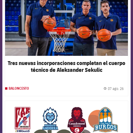
Tres nuevas incorporaciones completan el cuerpo
técnico de Aleksander Sekulic
07 ago. 26
BALONCESTO
label.
FCB Barcelona badge