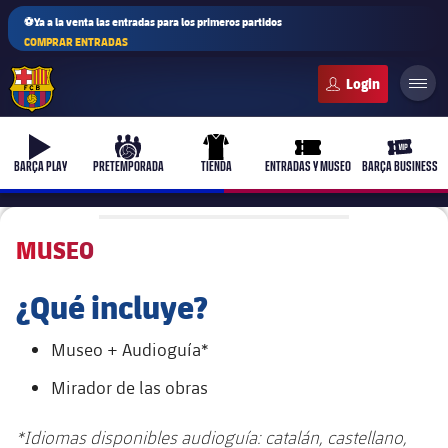
⚽Ya a la venta las entradas para los primeros partidos
COMPRAR ENTRADAS
FC Barcelona club badge
b-play
culers-ball
uniform
ticket-full
ticket-v
BARÇA PLAY
PRETEMPORADA
TIENDA
ENTRADAS Y MUSEO
BARÇA BUSINESS
MUSEO
PLUSICON
MÁS
¿Qué incluye?
Primer equipo
Museo + Audioguía*
Femenino
plusicon
más
Mirador de las obras
Actualidad
Barça Atlètic
plusicon
más
*Idiomas disponibles audioguía: catalán, castellano,