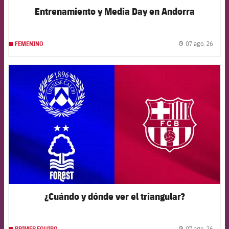
Entrenamiento y Media Day en Andorra
07 ago. 26
FEMENINO
label.
FCB Barcelona badge
¿Cuándo y dónde ver el triangular?
07 ago. 26
PRIMER EQUIPO