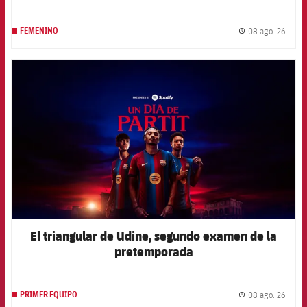
08 ago. 26
FEMENINO
label.
FCB Barcelona badge
El triangular de Udine, segundo examen de la
pretemporada
08 ago. 26
PRIMER EQUIPO
label.