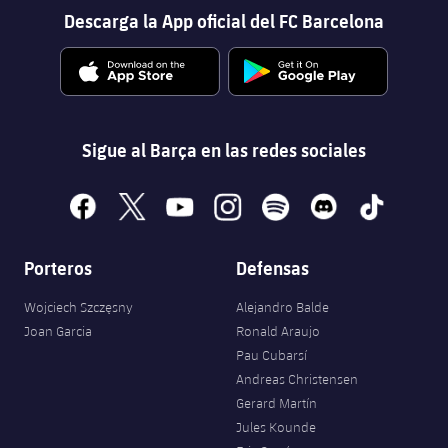
Descarga la App oficial del FC Barcelona
Sigue al Barça en las redes sociales
facebook
x
youtube
instagram
spotify
discord
tiktok
Porteros
Defensas
Wojciech Szczęsny
Alejandro Balde
Joan Garcia
Ronald Araujo
Pau Cubarsí
Andreas Christensen
Gerard Martín
Jules Kounde