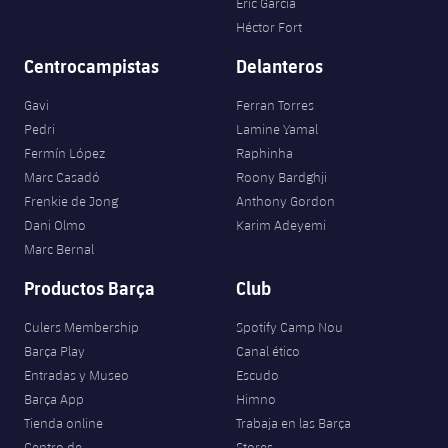
Eric García
Héctor Fort
Centrocampistas
Delanteros
Gavi
Ferran Torres
Pedri
Lamine Yamal
Fermín López
Raphinha
Marc Casadó
Roony Bardghji
Frenkie de Jong
Anthony Gordon
Dani Olmo
Karim Adeyemi
Marc Bernal
Productos Barça
Club
Culers Membership
Spotify Camp Nou
Barça Play
Canal ético
Entradas y Museo
Escudo
Barça App
Himno
Tienda online
Trabaja en las Barça
Centro de
Stores