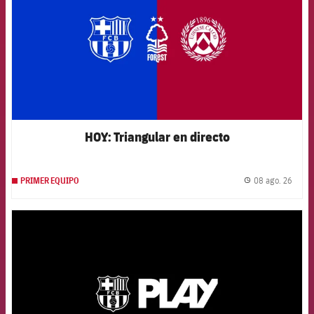
HOY: Triangular en directo
08 ago. 26
PRIMER EQUIPO
label.
FCB Barcelona badge