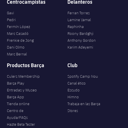
Centrocampistas
Delanteros
Gavi
Ferran Torres
Pedri
Lamine Yamal
Fermín López
Raphinha
Marc Casadó
Roony Bardghji
Frenkie de Jong
Anthony Gordon
Dani Olmo
Karim Adeyemi
Marc Bernal
Productos Barça
Club
Culers Membership
Spotify Camp Nou
Barça Play
Canal ético
Entradas y Museo
Escudo
Barça App
Himno
Tienda online
Trabaja en las Barça
Centro de
Stores
Ayuda/FAQs
Hazte Beta Tester