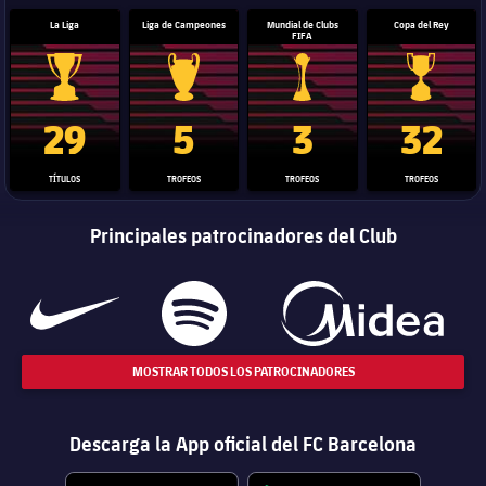
La Liga
Liga de Campeones
Mundial de Clubs
Copa del Rey
FIFA
Trofeo de La Liga
Trofeo de la Liga de Campeones
Trofeo del Mundial de Clube
Copa del 
29
5
3
32
TÍTULOS
TROFEOS
TROFEOS
TROFEOS
Principales patrocinadores del Club
MOSTRAR TODOS LOS PATROCINADORES
Descarga la App oficial del FC Barcelona