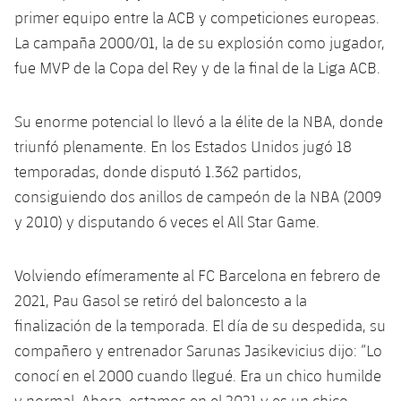
Calendario
Campus Verano
Base
primer equipo entre la ACB y competiciones europeas.
SUB13
SUB13 B
La campaña 2000/01, la de su explosión como jugador,
Entradas
Barça Atlètic
plusicon
más
fue MVP de la Copa del Rey y de la final de la Liga ACB.
PLUSICON
MÁS
SUB12
SUB12 C
Gameday Shows
Junior
Primer Equipo
Instalaciones
plusicon
más
Su enorme potencial lo llevó a la élite de la NBA, donde
SUB11 A
SUB11 C
Resultados
Cadete A
triunfó plenamente. En los Estados Unidos jugó 18
Actualidad
Barça Atlètic
Spotify Camp Nou
plusicon
más
SUB11 B
temporadas, donde disputó 1.362 partidos,
Clasificación
Cadete B
Calendario
consiguiendo dos anillos de campeón de la NBA (2009
Actualidad
Palau Blaugrana
Base
plusicon
más
SUB10 A
y 2010) y disputando 6 veces el All Star Game.
Jugadores
Infantil A
Entradas
Calendario
Estadi Johan Cruyff
Actualidad
SUB10 B
PLUSICON
MÁS
Fotos
Volviendo efímeramente al FC Barcelona en febrero de
Infantil B
Resultados
Resultados
Juvenil
Barça Cafe
Primer equipo
2021, Pau Gasol se retiró del baloncesto a la
SUB9 A
plusicon
más
plusicon
más
Historia
Mini
finalización de la temporada. El día de su despedida, su
Clasificaciones
Clasificaciones
Cadete A
Ciutat Esportiva
Actualidad
SUB9 B
Barça Atlètic
compañero y entrenador Sarunas Jasikevicius dijo: “Lo
plusicon
más
Servicios
Palmarés
plusicon
más
Jugadores
conocí en el 2000 cuando llegué. Era un chico humilde
Jugadores
Cadete B
Calendario
SUB8 A
La Masia
Actualidad
Base
y normal. Ahora, estamos en el 2021 y es un chico