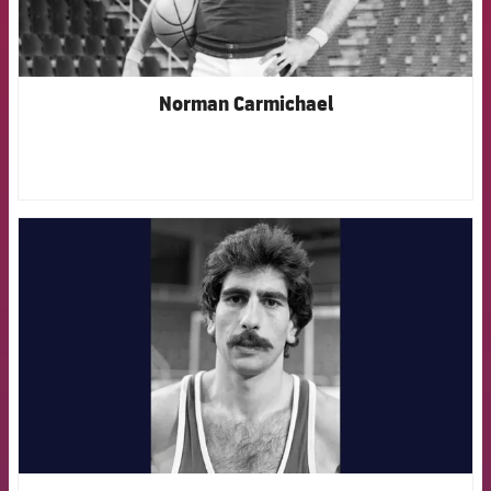
Norman Carmichael
FCB Barcelona badge