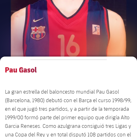
Calendario
Actualidad
Barça Legends
plusicon
más
plusicon
más
Entradas
Calendario
Contacto
Formativo masculino
plusicon
más
Junta Directiva
plusicon
más
Resultados
Entradas
Jugadores
Actualidad
Formativo femenino
plusicon
más
Estructura ejecutiva
Barça Academy
Clasificaciones
plusicon
más
Resultados
Partidos
Fotos
F. Barça Genuine
Actualidad
Organigramas
Más que un club
chevron-right
label.aria.chevronright
Jugadoras
Pau Gasol
Década a década
Clasificaciones
Noticias
Juvenil A
Campus Verano
Fotos
Órganos
Masia 360
Palmarés
chevron-right
label.aria.chevronright
Jugadores
Presidentes
Sobre Nosotros
Juvenil B
Femenino B
La gran estrella del baloncesto mundial Pau Gasol
PLUSICON
MÁS
Fotos
Documents
La Masia
Fotos
(Barcelona, 1980) debutó con el Barça el curso 1998/99,
chevron-right
label.aria.chevronright
Jugadores de leyenda
SUB16
Femenino C
Primer Equipo
en el que jugó tres partidos, y a partir de la temporada
plusicon
más
Jugadoras históricas
Historia
Comisiones y órganos
1999/00 formó parte del primer equipo que dirigía Aíto
Entrenadores
chevron-right
label.aria.chevronright
SUB15
Juvenil
Actualidad
Base
Garcia Reneses. Como azulgrana consiguió tres Ligas y
plusicon
más
SUB14
una Copa del Rey y en total disputó 108 partidos con el
Centro de documentación
SUB14 B