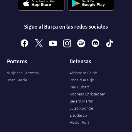
Sigue al Barça en las redes sociales
facebook
x
youtube
instagram
spotify
discord
tiktok
Porteros
Defensas
Wojciech Szczęsny
Alejandro Balde
Joan Garcia
Ronald Araujo
Pau Cubarsí
Andreas Christensen
Gerard Martín
Jules Kounde
Eric García
Héctor Fort