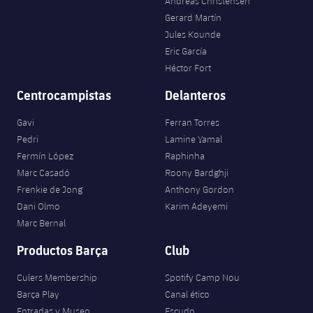
Andreas Christensen
Gerard Martín
Jules Kounde
Eric García
Héctor Fort
Centrocampistas
Delanteros
Gavi
Ferran Torres
Pedri
Lamine Yamal
Fermín López
Raphinha
Marc Casadó
Roony Bardghji
Frenkie de Jong
Anthony Gordon
Dani Olmo
Karim Adeyemi
Marc Bernal
Productos Barça
Club
Culers Membership
Spotify Camp Nou
Barça Play
Canal ético
Entradas y Museo
Escudo