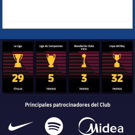
La Liga
Liga de Campeones
Mundial de Clubs
Copa del Rey
FIFA
Trofeo de La Liga
Trofeo de la Liga de Campeones
Trofeo del Mundial de Clube
Copa del 
29
5
3
32
TÍTULOS
TROFEOS
TROFEOS
TROFEOS
Principales patrocinadores del Club