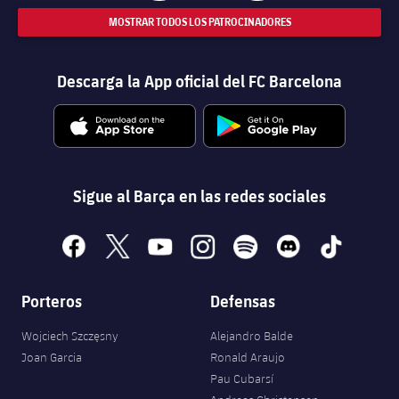
MOSTRAR TODOS LOS PATROCINADORES
Descarga la App oficial del FC Barcelona
Sigue al Barça en las redes sociales
facebook
x
youtube
instagram
spotify
discord
tiktok
Porteros
Defensas
Wojciech Szczęsny
Alejandro Balde
Joan Garcia
Ronald Araujo
Pau Cubarsí