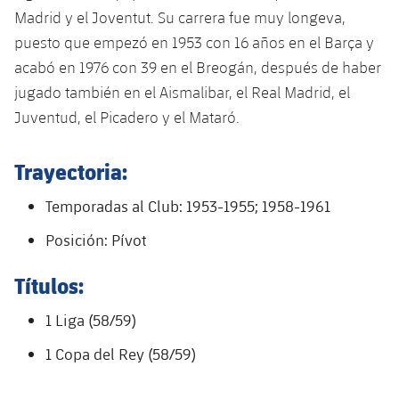
Calendario
Campus Verano
Base
Madrid y el Joventut. Su carrera fue muy longeva,
SUB13
SUB13 B
puesto que empezó en 1953 con 16 años en el Barça y
Entradas
Barça Atlètic
plusicon
más
acabó en 1976 con 39 en el Breogán, después de haber
PLUSICON
MÁS
SUB12
SUB12 C
jugado también en el Aismalibar, el Real Madrid, el
Gameday Shows
Junior
Primer Equipo
Instalaciones
plusicon
más
Juventud, el Picadero y el Mataró.
SUB11 A
SUB11 C
Resultados
Cadete A
Actualidad
Barça Atlètic
Spotify Camp Nou
plusicon
más
Trayectoria:
SUB11 B
Clasificación
Cadete B
Calendario
Actualidad
Palau Blaugrana
Base
Temporadas al Club: 1953-1955; 1958-1961
plusicon
más
SUB10 A
Jugadores
Infantil A
Entradas
Posición: Pívot
Calendario
Estadi Johan Cruyff
Actualidad
SUB10 B
PLUSICON
MÁS
Fotos
Infantil B
Títulos:
Resultados
Resultados
Juvenil
Barça Cafe
Primer equipo
SUB9 A
plusicon
más
plusicon
más
Historia
1 Liga (58/59)
Mini
Clasificaciones
Clasificaciones
Cadete A
Ciutat Esportiva
Actualidad
SUB9 B
Barça Atlètic
1 Copa del Rey (58/59)
plusicon
más
Servicios
Palmarés
plusicon
más
Jugadores
Jugadores
Cadete B
Calendario
SUB8 A
La Masia
Actualidad
Base