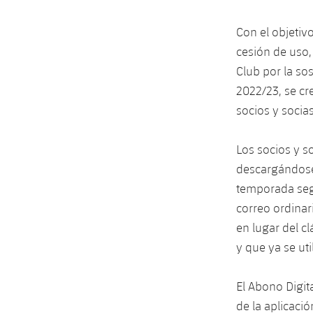
Con el objetiv
cesión de uso,
Club por la so
2022/23, se cr
socios y socia
Los socios y s
descargándose
temporada segu
correo ordina
en lugar del c
y que ya se ut
El Abono Digit
de la aplicació