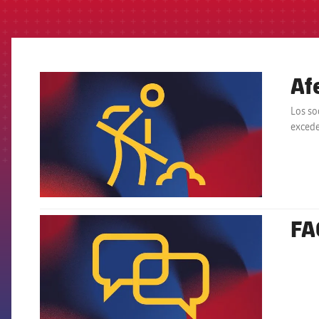
Af
FCB Barcelona badge
Los so
exced
FA
FCB Barcelona badge