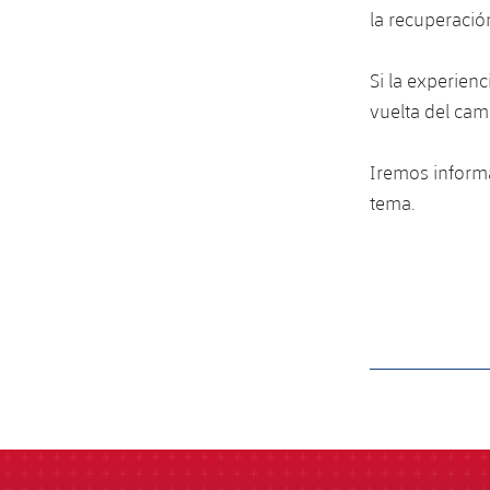
la recuperació
Si la experien
vuelta del cam
Iremos inform
tema.
label.aria.barcelon