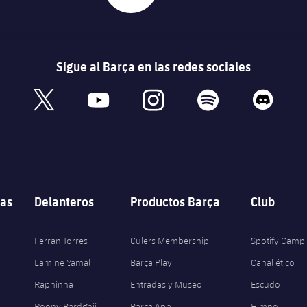
Sigue al Barça en las redes sociales
book
x
youtube
instagram
spotify
discord
as
Delanteros
Productos Barça
Club
Ferran Torres
Culers Membership
Spotify Camp
Lamine Yamal
Barça Play
Canal ético
Raphinha
Entradas y Museo
Escudo
Roony Bardghji
Barça App
Himno