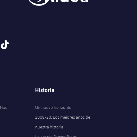
tiktok
Historia
 Nou
Un nuevo horizonte
2008-20. Los mejores años de
nuestra historia
La era del Dream Team