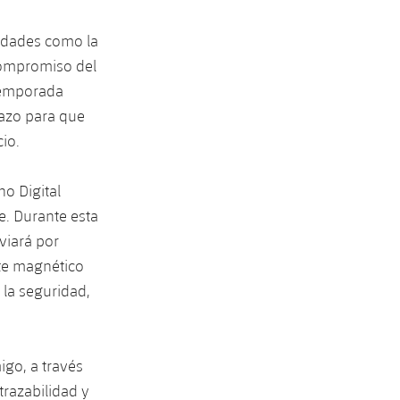
lidades como la
 compromiso del
 temporada
lazo para que
io.
o Digital
. Durante esta
viará por
te magnético
 la seguridad,
igo, a través
trazabilidad y