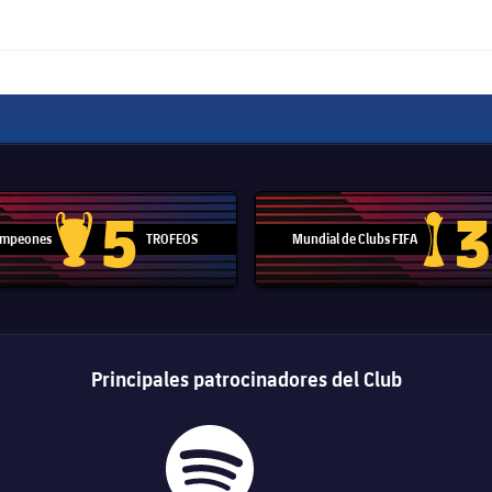
5
3
Campeones
TROFEOS
Mundial de Clubs FIFA
Trofeo de la Liga de Campeones
Trofeo del
Principales patrocinadores del Club