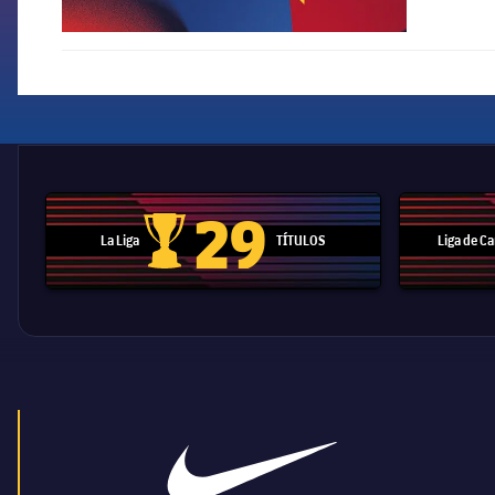
29
La Liga
TÍTULOS
Liga de 
Trofeo de La Liga