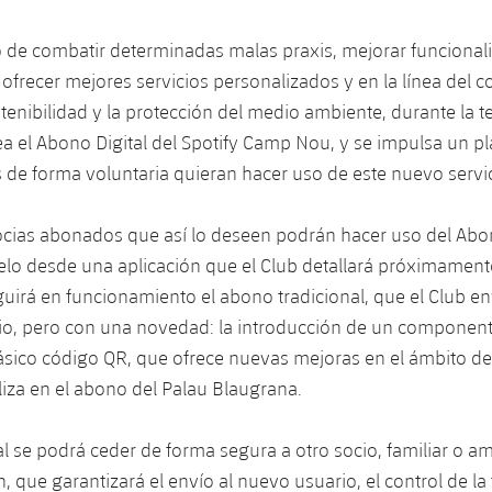
o de combatir determinadas malas praxis, mejorar funciona
 ofrecer mejores servicios personalizados y en la línea del
stenibilidad y la protección del medio ambiente, durante la
ea el Abono Digital del Spotify Camp Nou, y se impulsa un p
s de forma voluntaria quieran hacer uso de este nuevo servic
ocias abonados que así lo deseen podrán hacer uso del Abon
lo desde una aplicación que el Club detallará próximamente
irá en funcionamiento el abono tradicional, que el Club en
rio, pero con una novedad: la introducción de un componen
lásico código QR, que ofrece nuevas mejoras en el ámbito de
iliza en el abono del Palau Blaugrana.
al se podrá ceder de forma segura a otro socio, familiar o am
n, que garantizará el envío al nuevo usuario, el control de la 