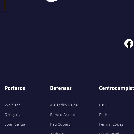
face
Porteros
Defensas
Centrocampist
Wojciech
Alejandro Balde
Gavi
Szczęsny
Ronald Araujo
Pedri
Joan Garcia
Pau Cubarsí
Fermín López
Andreas
Marc Casadó