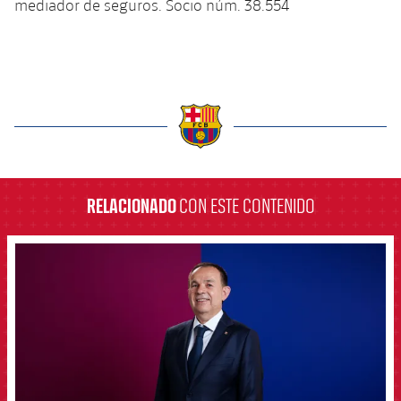
Calendario
mediador de seguros. Socio núm. 38.554
Campus Verano
Base
SUB13
SUB13 B
Entradas
Barça Atlètic
plusicon
más
PLUSICON
MÁS
SUB12
SUB12 C
Gameday Shows
Junior
Primer Equipo
Instalaciones
plusicon
más
SUB11 A
SUB11 C
Resultados
Cadete A
Actualidad
Barça Atlètic
Spotify Camp Nou
label.aria.barcelona
plusicon
más
SUB11 B
Clasificación
Cadete B
Calendario
Actualidad
Palau Blaugrana
Base
RELACIONADO
CON ESTE CONTENIDO
plusicon
más
SUB10 A
Jugadores
Infantil A
Entradas
Calendario
Estadi Johan Cruyff
Actualidad
FCB Barcelona badge
SUB10 B
PLUSICON
MÁS
Fotos
Infantil B
Resultados
Resultados
Juvenil
Barça Cafe
Primer equipo
SUB9 A
plusicon
más
plusicon
más
Historia
Mini
Clasificaciones
Clasificaciones
Cadete A
Ciutat Esportiva
Actualidad
SUB9 B
Barça Atlètic
plusicon
más
Servicios
Palmarés
plusicon
más
Jugadores
Jugadores
Cadete B
Calendario
SUB8 A
La Masia
Actualidad
Base