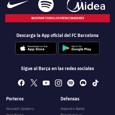
MOSTRAR TODOS LOS PATROCINADORES
Descarga la App oficial del FC Barcelona
Sigue al Barça en las redes sociales
facebook
x
youtube
instagram
spotify
discord
tiktok
Porteros
Defensas
Wojciech Szczęsny
Alejandro Balde
Joan Garcia
Ronald Araujo