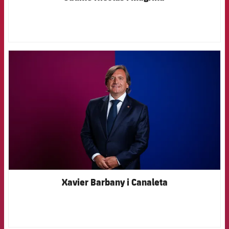
Jugadores
Clasificaciones
Juvenil
Noticias
Atletismo
plusicon
más
Fotos
Infantil
Actualidad
Baloncesto en silla de ruedas
plusicon
más
FCB Barcelona badge
Historia
Alevín
Masculino
Actualidad
Hockey sobre hielo
plusicon
más
Palmarés
Femenino
Jugadores
Actualidad
Hockey hierba
plusicon
más
Agenda
Calendario
Jugadores
Noticias
Patinaje artístico
plusicon
más
Resultados
Calendario
Hockey Hierba Masculino
Escuela de Patinaje
Actualidad
Clasificaciones
Resultados
Xavier Barbany i Canaleta
Hockey Hierba Femenino
Plantilla
Rugby
plusicon
más
Clasificaciones
Agenda
Actualidad
Voleibol
plusicon
más