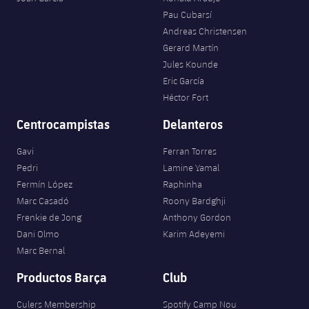
Pau Cubarsí
Andreas Christensen
Gerard Martín
Jules Kounde
Eric García
Héctor Fort
Centrocampistas
Delanteros
Gavi
Ferran Torres
Pedri
Lamine Yamal
Fermín López
Raphinha
Marc Casadó
Roony Bardghji
Frenkie de Jong
Anthony Gordon
Dani Olmo
Karim Adeyemi
Marc Bernal
Productos Barça
Club
Culers Membership
Spotify Camp Nou