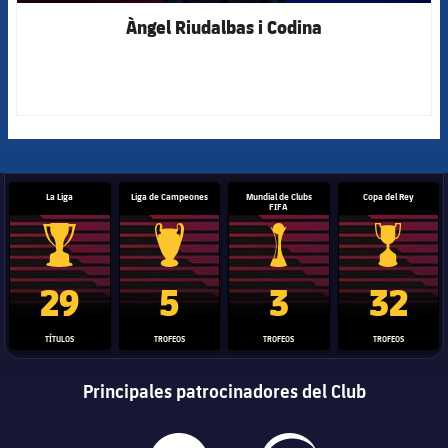
Àngel Riudalbas i Codina
La Liga
Liga de Campeones
Mundial de Clubs
Copa del Rey
FIFA
Trofeo de La Liga
Trofeo de la Liga de Campeones
Trofeo del Mundial de Clube
Copa del 
29
5
3
32
TÍTULOS
TROFEOS
TROFEOS
TROFEOS
Principales patrocinadores del Club