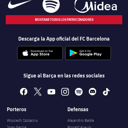
MOSTRAR TODOS LOS PATROCINADORES
Descarga la App oficial del FC Barcelona
Sigue al Barça en las redes sociales
facebook
x
youtube
instagram
spotify
discord
tiktok
Porteros
Defensas
Wojciech Szczęsny
Alejandro Balde
Joan Garcia
Ronald Araujo