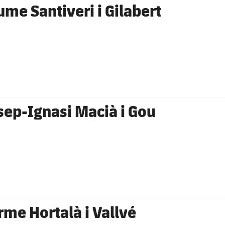
ume Santiveri i Gilabert
sep-Ignasi Macià i Gou
rme Hortalà i Vallvé