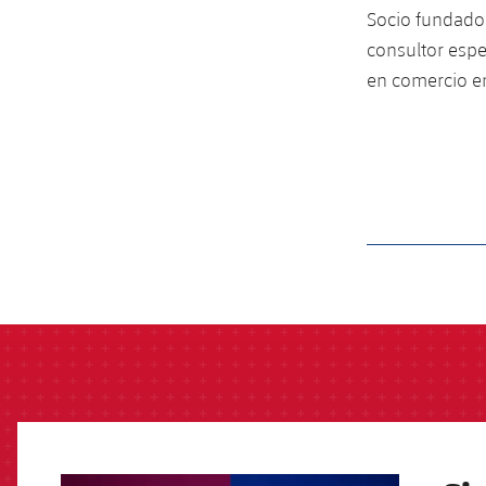
Socio fundador
consultor espe
en comercio en
label.aria.barcelon
FCB Barcelona badge