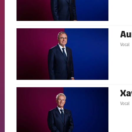
Aur
FCB Barcelona badge
Vocal
Xav
FCB Barcelona badge
Vocal