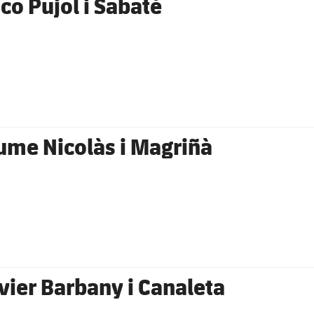
sco Pujol i Sabaté
ume Nicolàs i Magriñà
vier Barbany i Canaleta