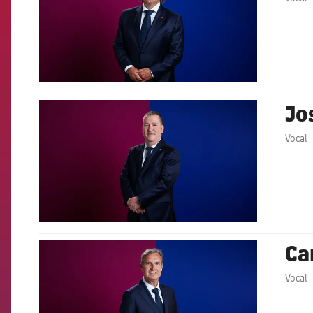
Jo
FCB Barcelona badge
Vocal
Ca
FCB Barcelona badge
Vocal