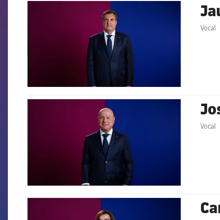
Ja
FCB Barcelona badge
Vocal
Jo
FCB Barcelona badge
Vocal
Ca
FCB Barcelona badge