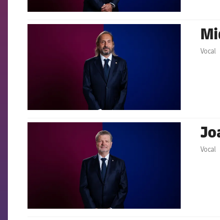
Mi
FCB Barcelona badge
Vocal
Jo
FCB Barcelona badge
Vocal