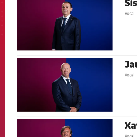
Si
Vocal
Ja
FCB Barcelona badge
Vocal
Xa
FCB Barcelona badge
Vocal