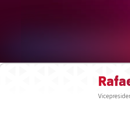
Rafae
Vicepreside