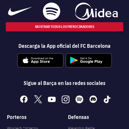
MOSTRAR TODOS LOS PATROCINADORES
Descarga la App oficial del FC Barcelona
Sigue al Barça en las redes sociales
facebook
x
youtube
instagram
spotify
discord
tiktok
Porteros
Defensas
Wojciech Szczęsny
Alejandro Balde