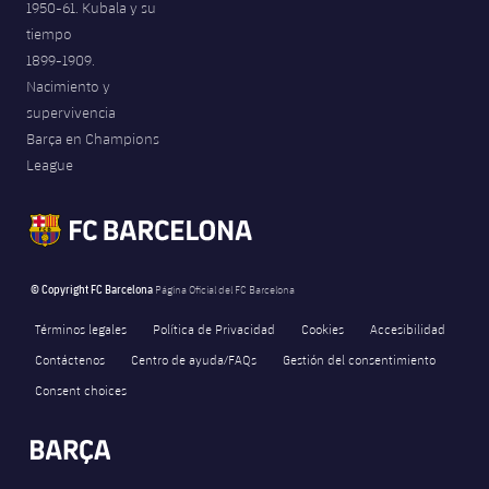
1950-61. Kubala y su
tiempo
1899-1909.
Nacimiento y
supervivencia
Barça en Champions
League
© Copyright FC Barcelona
Página Oficial del FC Barcelona
Términos legales
Política de Privacidad
Cookies
Accesibilidad
Contáctenos
Centro de ayuda/FAQs
Gestión del consentimiento
Consent choices
FORÇA BARÇA
5,599
label.aria.fire
Força Barça
label.aria.forcabarca