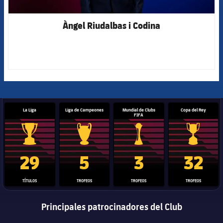
Àngel Riudalbas i Codina
La Liga
Liga de Campeones
Mundial de Clubs
Copa del Rey
FIFA
Trofeo de La Liga
Trofeo de la Liga de Campeones
Trofeo del Mundial de Clube
Copa del 
29
5
3
32
TÍTULOS
TROFEOS
TROFEOS
TROFEOS
Principales patrocinadores del Club