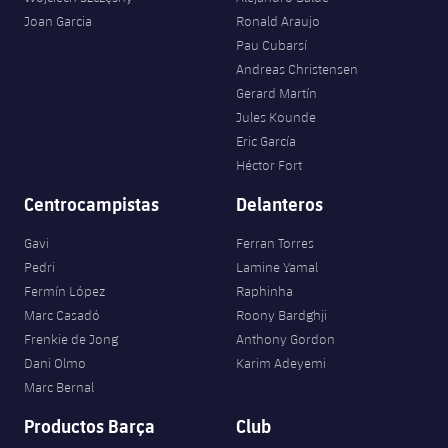
Joan Garcia
Ronald Araujo
Pau Cubarsí
Andreas Christensen
Gerard Martín
Jules Kounde
Eric García
Héctor Fort
Centrocampistas
Delanteros
Gavi
Ferran Torres
Pedri
Lamine Yamal
Fermín López
Raphinha
Marc Casadó
Roony Bardghji
Frenkie de Jong
Anthony Gordon
Dani Olmo
Karim Adeyemi
Marc Bernal
Productos Barça
Club