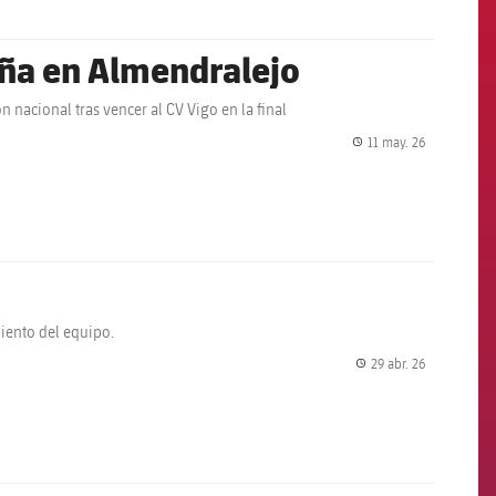
aña en Almendralejo
acional tras vencer al CV Vigo en la final
11 may. 26
label.share.
miento del equipo.
29 abr. 26
label.share.