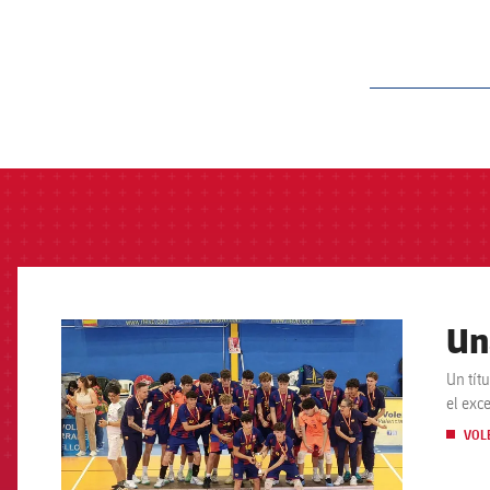
label.aria.barcelon
Un
FCB Barcelona badge
Un tít
el exc
VOL