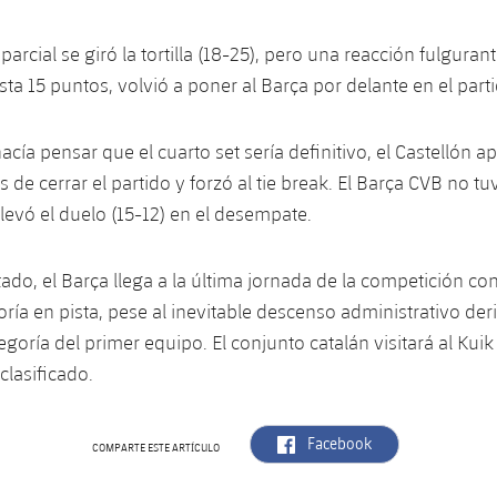
arcial se giró la tortilla (18-25), pero una reacción fulguran
ta 15 puntos, volvió a poner al Barça por delante en el parti
cía pensar que el cuarto set sería definitivo, el Castellón a
 de cerrar el partido y forzó al tie break. El Barça CVB no t
llevó el duelo (15-12) en el desempate.
tado, el Barça llega a la última jornada de la competición c
oría en pista, pese al inevitable descenso administrativo der
goría del primer equipo. El conjunto catalán visitará al Kuik
clasificado.
label.aria.facebook
Facebook
COMPARTE ESTE ARTÍCULO