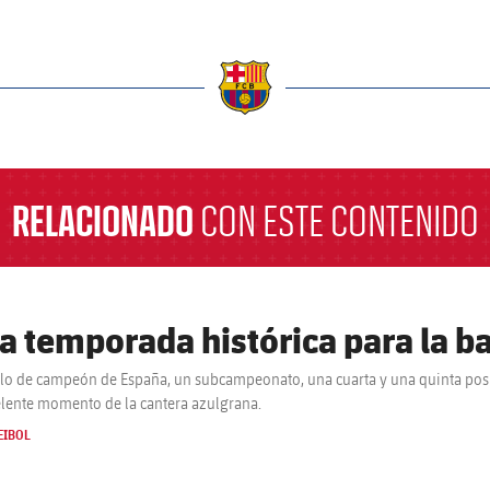
a
RELACIONADO
CON ESTE CONTENIDO
a temporada histórica para la ba
ulo de campeón de España, un subcampeonato, una cuarta y una quinta posi
elente momento de la cantera azulgrana.
EIBOL