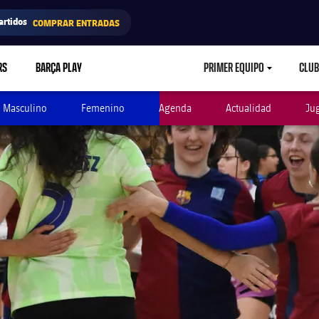
artidos
COMPRAR ENTRADAS
RS
BARÇA PLAY
PRIMER EQUIPO
CLUB
LABEL.ARIA.CARETD
Masculino
Femenino
Agenda
Actualidad
Ju