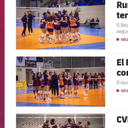
Ru
FCB Barcelona badge
te
El Bar
asegu
VOL
El
FCB Barcelona badge
co
El equ
VOL
CV
FCB Barcelona badge