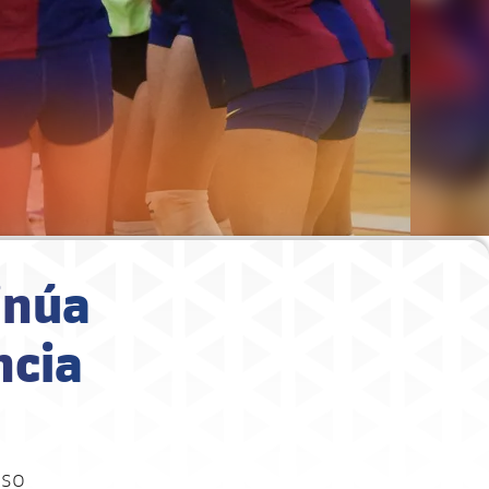
tinúa
ncia
nso