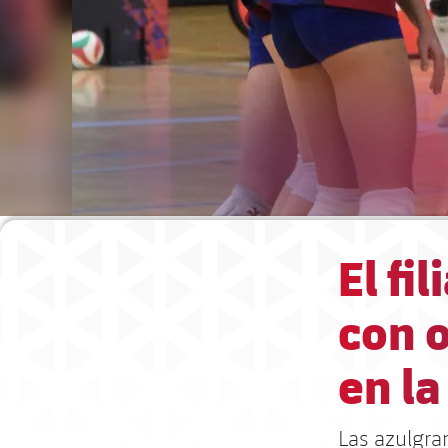
El fi
con 
en la
Las azulgra