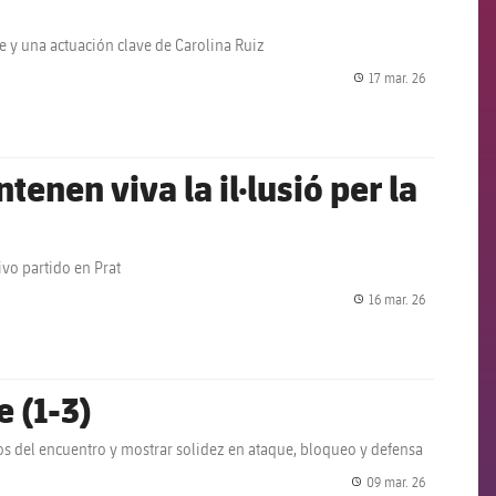
te y una actuación clave de Carolina Ruiz
17 mar. 26
label.share.
tenen viva la il·lusió per la
ivo partido en Prat
16 mar. 26
label.share.
e (1-3)
s del encuentro y mostrar solidez en ataque, bloqueo y defensa
09 mar. 26
label.share.