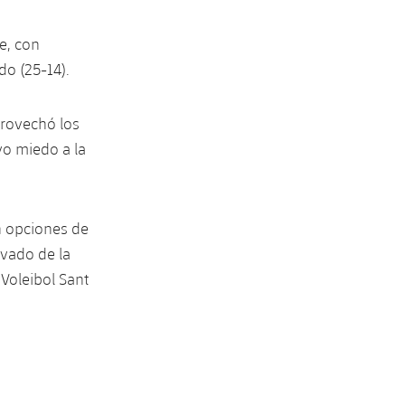
te, con
do (25-14).
provechó los
uvo miedo a la
on opciones de
ivado de la
 Voleibol Sant