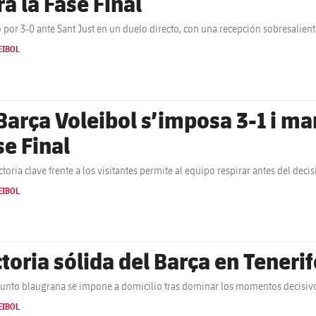
ra la Fase Final
o por 3-0 ante Sant Just en un duelo directo, con una recepción sobresalien
EIBOL
Barça Voleibol s’imposa 3-1 i man
se Final
ctoria clave frente a los visitantes permite al equipo respirar antes del decis
EIBOL
toria sólida del Barça en Tenerif
junto blaugrana se impone a domicilio tras dominar los momentos decisivo
EIBOL