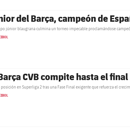
nior del Barça, campeón de Esp
ipo júnior blaugrana culmina un torneo impecable proclamándose campeón n
EIBOL
 Barça CVB compite hasta el final
 posición en Superliga 2 tras una Fase Final exigente que refuerza el creci
EIBOL