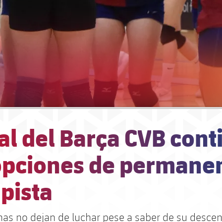
lial del Barça CVB con
opciones de permane
 pista
nas no dejan de luchar pese a saber de su desce