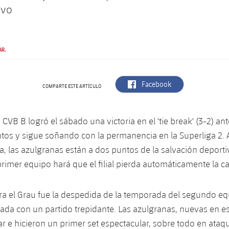
ivo
AR.
label.aria.facebook
Facebook
COMPARTE ESTE ARTÍCULO
 CVB B logró el sábado una victoria en el 'tie break' (3-2) ant
os y sigue soñando con la permanencia en la Superliga 2. A
a, las azulgranas están a dos puntos de la salvación deporti
rimer equipo hará que el filial pierda automáticamente la ca
tra el Grau fue la despedida de la temporada del segundo eq
icada con un partido trepidante. Las azulgranas, nuevas en es
ar e hicieron un primer set espectacular, sobre todo en ataqu