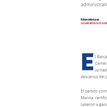
administrat
fcbarcelona.es
11:01AM MIÉRCOLES 26 M
E
l Barça
Cement
jornad
descenso del p
El partido con
Marina, certif
salieron a gan