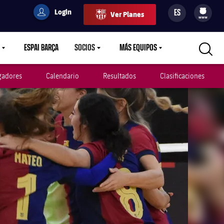
Login
ES
Ver Planes
filled-badge
user
Culers
www
ESPAI BARÇA
SOCIOS
MÁS EQUIPOS
OWN
LABEL.ARIA.CARETDOWN
LABEL.ARIA.CARETDOWN
LABEL.ARIA.CARETDOWN
gadores
Calendario
Resultados
Clasificaciones