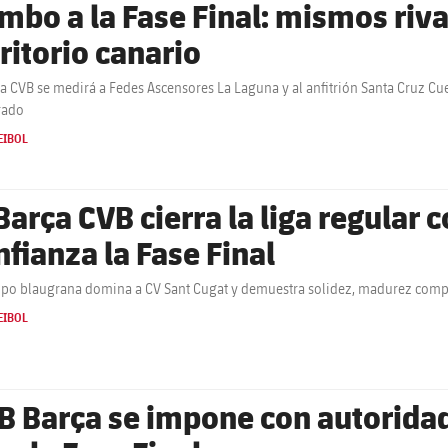
mbo a la Fase Final: mismos riva
rritorio canario
ça CVB se medirá a Fedes Ascensores La Laguna y al anfitrión Santa Cruz Cues
rado
EIBOL
 Barça CVB cierra la liga regular 
nfianza la Fase Final
ipo blaugrana domina a CV Sant Cugat y demuestra solidez, madurez compet
EIBOL
B Barça se impone con autorida