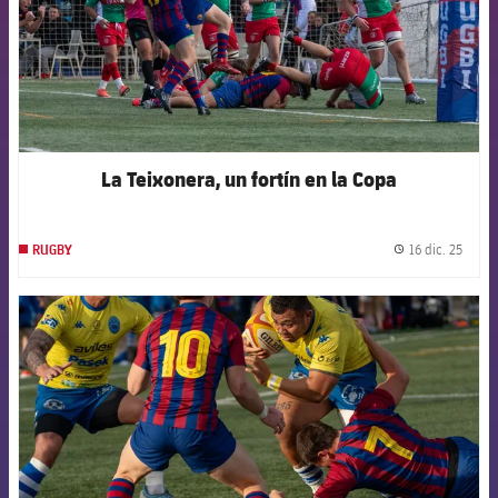
La Teixonera, un fortín en la Copa
16 dic. 25
RUGBY
label.
FCB Barcelona badge