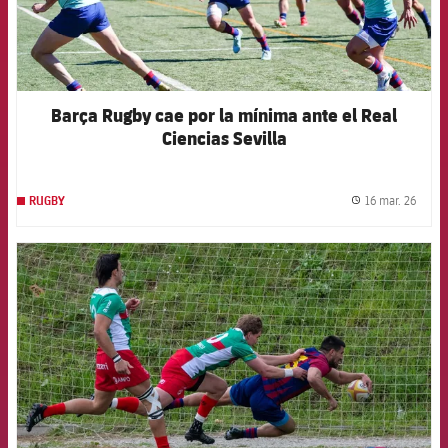
Barça Rugby cae por la mínima ante el Real
Ciencias Sevilla
16 mar. 26
RUGBY
label.
FCB Barcelona badge