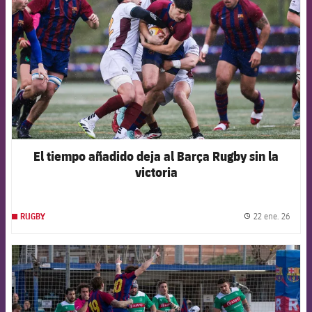
El tiempo añadido deja al Barça Rugby sin la
victoria
22 ene. 26
RUGBY
label.
FCB Barcelona badge