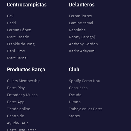
Centrocampistas
Delanteros
Gavi
Ferran Torres
Pedri
Lamine Yamal
Fermín López
Raphinha
Marc Casadó
Roony Bardghji
Frenkie de Jong
Anthony Gordon
Dani Olmo
Karim Adeyemi
Marc Bernal
Productos Barça
Club
Culers Membership
Spotify Camp Nou
Barça Play
Canal ético
Entradas y Museo
Escudo
Barça App
Himno
Tienda online
Trabaja en las Barça
Centro de
Stores
Ayuda/FAQs
Hazte Beta Tester