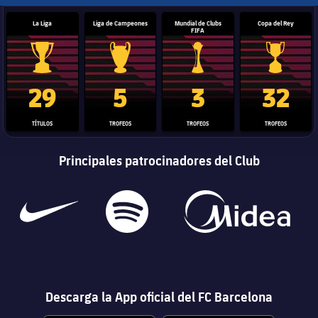
La Liga
Liga de Campeones
Mundial de Clubs
Copa del Rey
FIFA
Trofeo de La Liga
Trofeo de la Liga de Campeones
Trofeo del Mundial de Clube
Copa del 
29
5
3
32
TÍTULOS
TROFEOS
TROFEOS
TROFEOS
Principales patrocinadores del Club
Descarga la App oficial del FC Barcelona