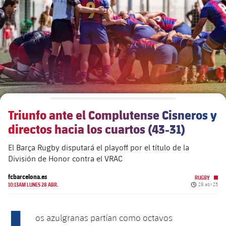
plusicon
más
Junta Directiva
plusicon
más
Estructura ejecutiva
Barça Academy
plusicon
más
Organigramas
Más que un club
chevron-right
label.aria.chevronright
Triunfo ante el Complutense Cisneros y
Década a década
directos hacia los cuartos (43-31)
Órganos
Masia 360
chevron-right
label.aria.chevronright
Presidentes
El Barça Rugby disputará el playoff por el título de la
División de Honor contra el VRAC
Documents
La Masia
chevron-right
label.aria.chevronright
Jugadores de leyenda
fcbarcelona.es
RUGBY
Fecha de pub
10:13AM LUNES 28 ABR.
28 abr 25
Comisiones y órganos
Entrenadores
chevron-right
label.aria.chevronright
L
os azulgranas partían como octavos
Centro de documentación