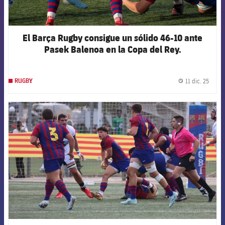
El Barça Rugby consigue un sólido 46-10 ante
Pasek Balenoa en la Copa del Rey.
11 dic. 25
RUGBY
label.
FCB Barcelona badge