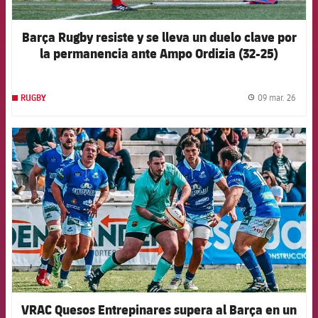
Barça Rugby resiste y se lleva un duelo clave por
la permanencia ante Ampo Ordizia (32-25)
09 mar. 26
RUGBY
label.
FCB Barcelona badge
VRAC Quesos Entrepinares supera al Barça en un