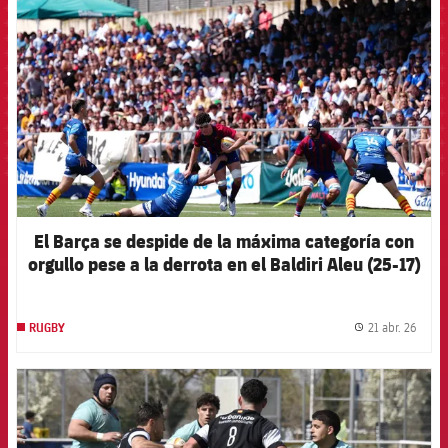
El Barça se despide de la máxima categoría con
orgullo pese a la derrota en el Baldiri Aleu (25-17)
21 abr. 26
RUGBY
label.
FCB Barcelona badge