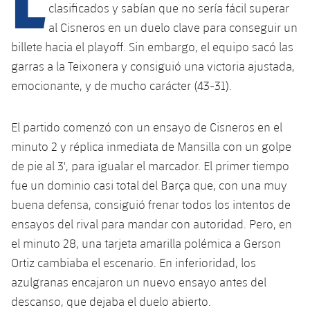
clasificados y sabían que no sería fácil superar
al Cisneros en un duelo clave para conseguir un
plusicon
más
billete hacia el playoff. Sin embargo, el equipo sacó las
garras a la Teixonera y consiguió una victoria ajustada,
Instalaciones
emocionante, y de mucho carácter (43-31).
Spotify Camp Nou
El partido comenzó con un ensayo de Cisneros en el
minuto 2 y réplica inmediata de Mansilla con un golpe
Palau Blaugrana
de pie al 3', para igualar el marcador. El primer tiempo
fue un dominio casi total del Barça que, con una muy
Estadi Johan Cruyff
buena defensa, consiguió frenar todos los intentos de
ensayos del rival para mandar con autoridad. Pero, en
Barça Cafe
el minuto 28, una tarjeta amarilla polémica a Gerson
plusicon
más
Ortiz cambiaba el escenario. En inferioridad, los
Ciutat Esportiva
Servicios
azulgranas encajaron un nuevo ensayo antes del
plusicon
más
descanso, que dejaba el duelo abierto.
La Masia