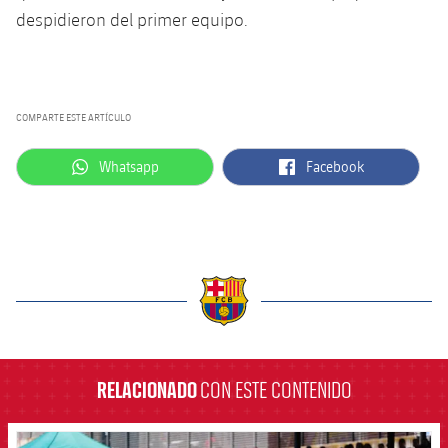
despidieron del primer equipo.
COMPARTE ESTE ARTÍCULO
label.aria.whatsapp
label.aria.facebook
Whatsapp
Facebook
label.aria.barcelona
RELACIONADO
CON ESTE CONTENIDO
FCB Barcelona badge