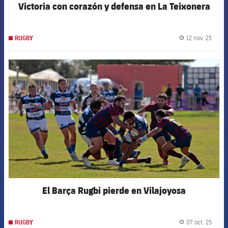
Victoria con corazón y defensa en La Teixonera
12 nov. 25
RUGBY
label.
FCB Barcelona badge
El Barça Rugbi pierde en Vilajoyosa
07 oct. 25
RUGBY
label.