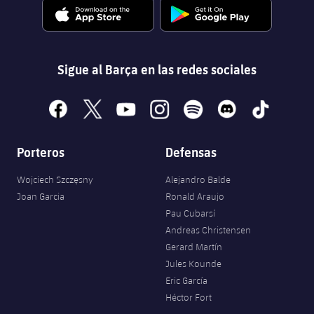
Sigue al Barça en las redes sociales
facebook
x
youtube
instagram
spotify
discord
tiktok
Porteros
Defensas
Wojciech Szczęsny
Alejandro Balde
Joan Garcia
Ronald Araujo
Pau Cubarsí
Andreas Christensen
Gerard Martín
Jules Kounde
Eric García
Héctor Fort