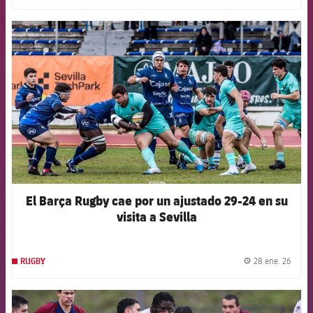
FCB Barcelona badge
El Barça Rugby cae por un ajustado 29-24 en su
visita a Sevilla
28 ene. 26
RUGBY
label.
FCB Barcelona badge