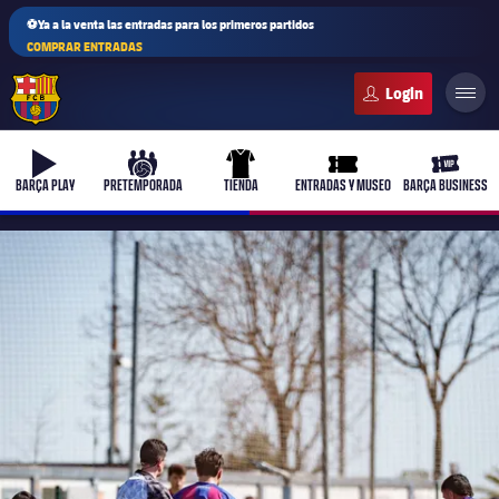
⚽Ya a la venta las entradas para los primeros partidos
COMPRAR ENTRADAS
FC Barcelona club badge
b-play
culers-ball
uniform
ticket-full
ticket-v
BARÇA PLAY
PRETEMPORADA
TIENDA
ENTRADAS Y MUSEO
BARÇA BUSINESS