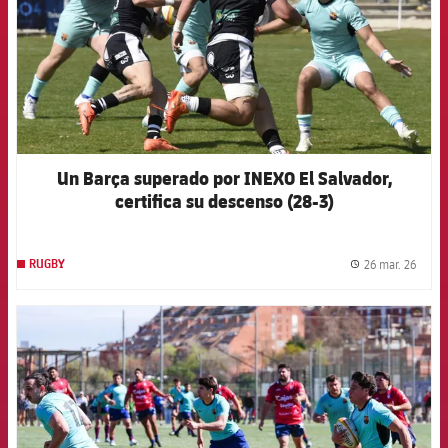
Un Barça superado por INEXO El Salvador,
certifica su descenso (28-3)
26 mar. 26
RUGBY
label.
FCB Barcelona badge