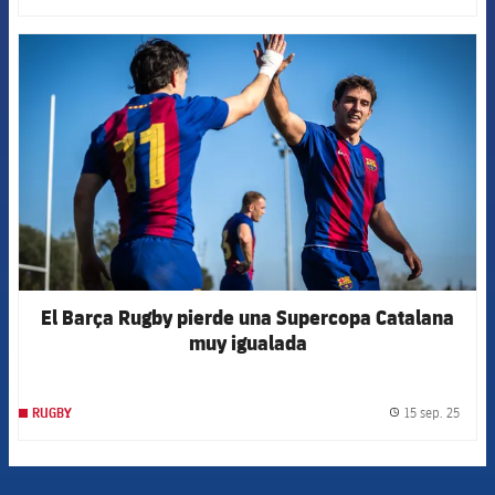
FCB Barcelona badge
El Barça Rugby pierde una Supercopa Catalana
muy igualada
15 sep. 25
RUGBY
label.