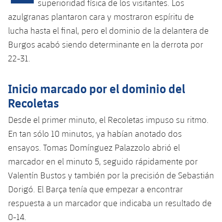
superioridad física de los visitantes. Los
azulgranas plantaron cara y mostraron espíritu de
lucha hasta el final, pero el dominio de la delantera de
plusicon
más
Burgos acabó siendo determinante en la derrota por
Instalaciones
22-31.
Spotify Camp Nou
Inicio marcado por el dominio del
Recoletas
Palau Blaugrana
Desde el primer minuto, el Recoletas impuso su ritmo.
En tan sólo 10 minutos, ya habían anotado dos
Estadi Johan Cruyff
ensayos. Tomas Domínguez Palazzolo abrió el
marcador en el minuto 5, seguido rápidamente por
Barça Cafe
plusicon
más
Valentín Bustos y también por la precisión de Sebastián
Dorigó. El Barça tenía que empezar a encontrar
Ciutat Esportiva
Servicios
respuesta a un marcador que indicaba un resultado de
plusicon
más
0-14.
La Masia