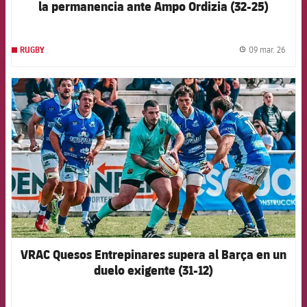
la permanencia ante Ampo Ordizia (32-25)
09 mar. 26
RUGBY
label.
FCB Barcelona badge
VRAC Quesos Entrepinares supera al Barça en un
duelo exigente (31-12)