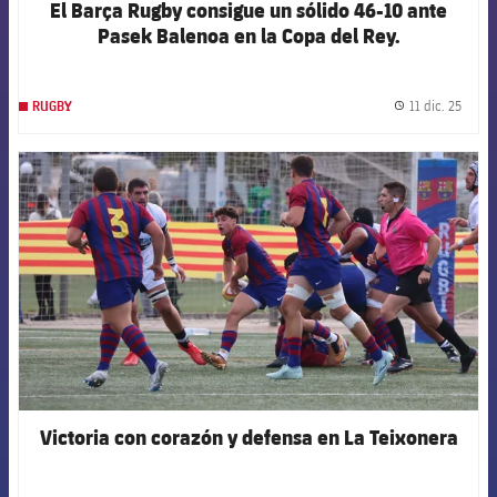
El Barça Rugby consigue un sólido 46-10 ante
Pasek Balenoa en la Copa del Rey.
11 dic. 25
RUGBY
label.
FCB Barcelona badge
Victoria con corazón y defensa en La Teixonera