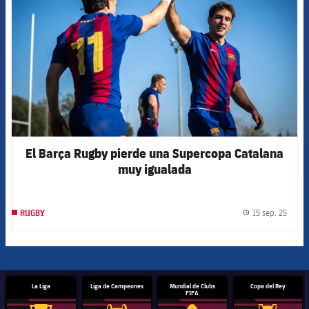
El Barça Rugby pierde una Supercopa Catalana
muy igualada
15 sep. 25
RUGBY
label.
La Liga
Liga de Campeones
Mundial de Clubs
Copa del Rey
FIFA