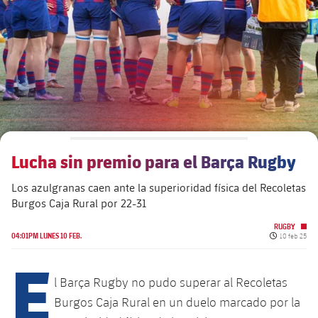
plusicon
más
Junta Directiva
plusicon
más
Estructura ejecutiva
Barça Academy
plusicon
más
Organigramas
Más que un club
chevron-right
label.aria.chevronright
Lucha sin premio para el Barça Rugby
Década a década
Los azulgranas caen ante la superioridad física del Recoletas
Órganos
Masia 360
chevron-right
label.aria.chevronright
Presidentes
Burgos Caja Rural por 22-31
Documents
RUGBY
La Masia
chevron-right
label.aria.chevronright
Jugadores de leyenda
Fecha de pu
04:01PM LUNES 10 FEB.
10 feb 25
E
Comisiones y órganos
Entrenadores
chevron-right
label.aria.chevronright
l Barça Rugby no pudo superar al Recoletas
Burgos Caja Rural en un duelo marcado por la
Centro de documentación