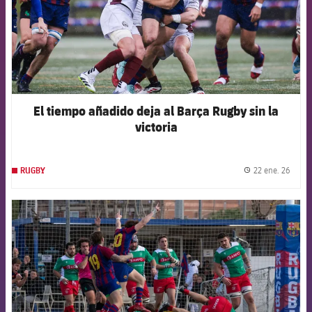
El tiempo añadido deja al Barça Rugby sin la
victoria
22 ene. 26
RUGBY
label.
FCB Barcelona badge