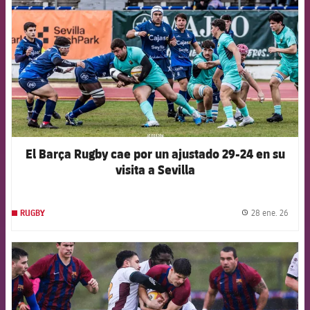
El Barça Rugby cae por un ajustado 29-24 en su
visita a Sevilla
28 ene. 26
RUGBY
label.
FCB Barcelona badge