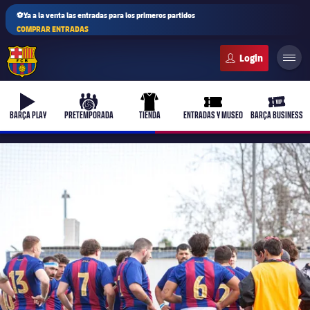
⚽Ya a la venta las entradas para los primeros partidos
COMPRAR ENTRADAS
FC Barcelona club badge
b-play
culers-ball
uniform
ticket-full
ticket-v
BARÇA PLAY
PRETEMPORADA
TIENDA
ENTRADAS Y MUSEO
BARÇA BUSINESS