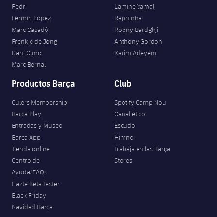
Pedri
Lamine Yamal
Fermín López
Raphinha
Marc Casadó
Roony Bardghji
Frenkie de Jong
Anthony Gordon
Dani Olmo
Karim Adeyemi
Marc Bernal
Productos Barça
Club
Culers Membership
Spotify Camp Nou
Barça Play
Canal ético
Entradas y Museo
Escudo
Barça App
Himno
Tienda online
Trabaja en las Barça
Centro de
Stores
Ayuda/FAQs
Hazte Beta Tester
Black Friday
Navidad Barça