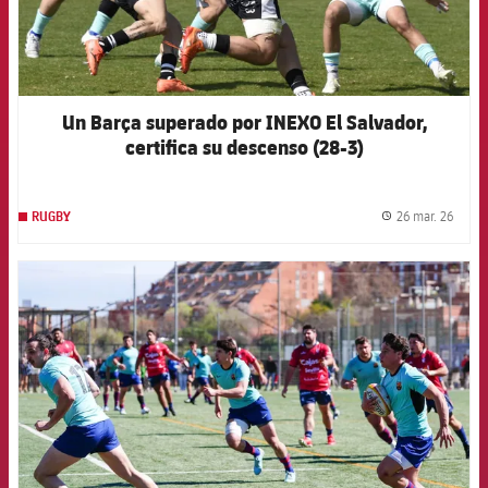
Un Barça superado por INEXO El Salvador,
certifica su descenso (28-3)
26 mar. 26
RUGBY
label.
FCB Barcelona badge