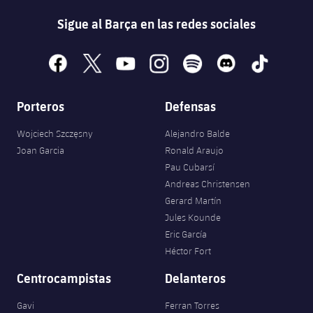
Sigue al Barça en las redes sociales
facebook
x
youtube
instagram
spotify
discord
tiktok
Porteros
Defensas
Wojciech Szczęsny
Alejandro Balde
Joan Garcia
Ronald Araujo
Pau Cubarsí
Andreas Christensen
Gerard Martín
Jules Kounde
Eric García
Héctor Fort
Centrocampistas
Delanteros
Gavi
Ferran Torres