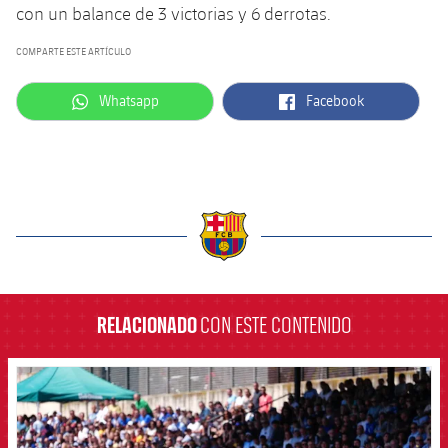
con un balance de 3 victorias y 6 derrotas.
COMPARTE ESTE ARTÍCULO
label.aria.whatsapp
label.aria.facebook
Whatsapp
Facebook
label.aria.barcelona
RELACIONADO
CON ESTE CONTENIDO
FCB Barcelona badge