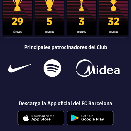
Trofeo de La Liga
Trofeo de la Liga de Campeones
Trofeo del Mundial de Clube
Copa del 
29
5
3
32
TÍTULOS
TROFEOS
TROFEOS
TROFEOS
Principales patrocinadores del Club
Descarga la App oficial del FC Barcelona