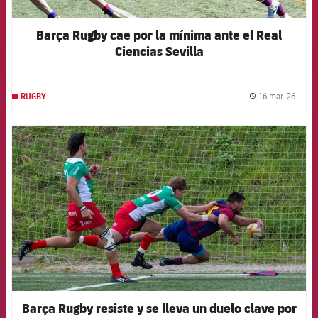
Barça Rugby cae por la mínima ante el Real
Ciencias Sevilla
16 mar. 26
RUGBY
label.
FCB Barcelona badge
Barça Rugby resiste y se lleva un duelo clave por