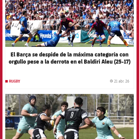
El Barça se despide de la máxima categoría con
orgullo pese a la derrota en el Baldiri Aleu (25-17)
21 abr. 26
RUGBY
label.
FCB Barcelona badge