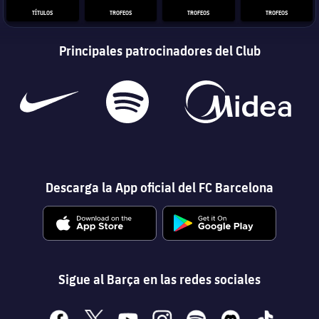
TÍTULOS
TROFEOS
TROFEOS
TROFEOS
Principales patrocinadores del Club
Descarga la App oficial del FC Barcelona
Sigue al Barça en las redes sociales
facebook
x
youtube
instagram
spotify
discord
tiktok