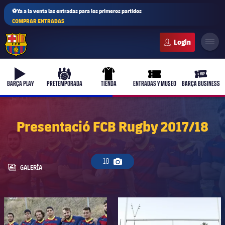
⚽Ya a la venta las entradas para los primeros partidos
COMPRAR ENTRADAS
FC Barcelona club badge
b-play
culers-ball
uniform
ticket-full
ticket-v
BARÇA PLAY
PRETEMPORADA
TIENDA
ENTRADAS Y MUSEO
BARÇA BUSINESS
Presentació FCB Rugby 2017/18
18
Icono de cámara
LABEL.ARIA.GALLERY
GALERÍA
FC Barcelona club badge
FC Barcelona club badge