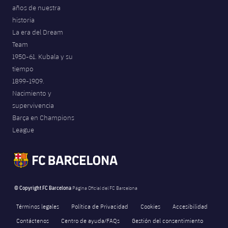
años de nuestra
historia
La era del Dream
Team
1950-61. Kubala y su
tiempo
1899-1909.
Nacimiento y
supervivencia
Barça en Champions
League
© Copyright FC Barcelona
Página Oficial del FC Barcelona
Términos legales
Política de Privacidad
Cookies
Accesibilidad
Contáctenos
Centro de ayuda/FAQs
Gestión del consentimiento