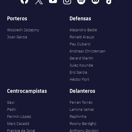
Porteros
Defensas
Wojciech Szczęsny
Alejandro Balde
Joan Garcia
Ronald Araujo
Pau Cubarsí
Andreas Christensen
Gerard Martín
Jules Kounde
Eric García
Héctor Fort
Centrocampistas
Delanteros
Gavi
Ferran Torres
Pedri
Lamine Yamal
Fermín López
Raphinha
Marc Casadó
Roony Bardghji
Frenkie de Jong
Anthony Gordon