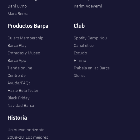
Dani Olmo
Karim Adeyemi
Marc Bernal
Productos Barça
Club
Culers Membership
Spotify Camp Nou
Barça Play
Canal ético
Entradas y Museo
Escudo
Barça App
Himno
Tienda online
Trabaja en las Barça
Centro de
Stores
Ayuda/FAQs
Hazte Beta Tester
Black Friday
Navidad Barça
Historia
Un nuevo horizonte
2008-20. Los mejores