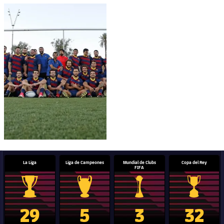
FC Barcelona club badge
La Liga
Liga de Campeones
Mundial de Clubs
Copa del Rey
FIFA
Trofeo de La Liga
Trofeo de la Liga de Campeones
Trofeo del Mundial de Clube
Copa del 
29
5
3
32