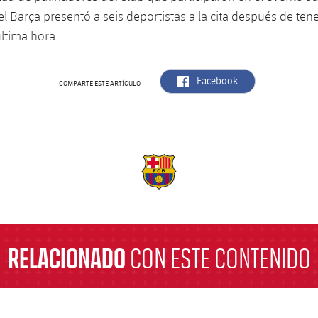
el Barça presentó a seis deportistas a la cita después de ten
última hora.
label.aria.facebook
Facebook
COMPARTE ESTE ARTÍCULO
a
RELACIONADO
CON ESTE CONTENIDO