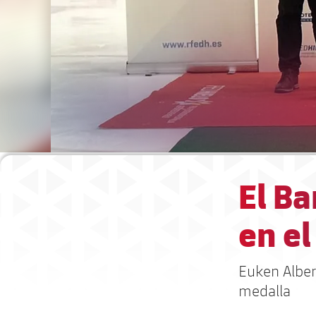
El Ba
en e
Euken Alber
medalla