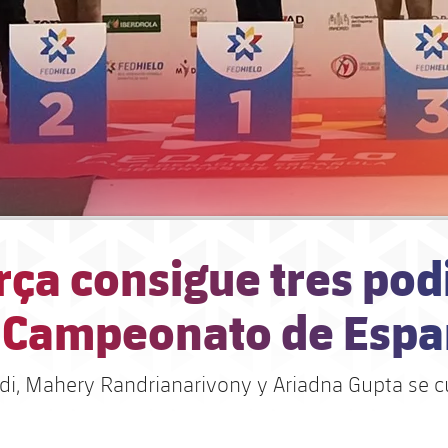
rça consigue tres pod
l Campeonato de Esp
di, Mahery Randrianarivony y Ariadna Gupta se 