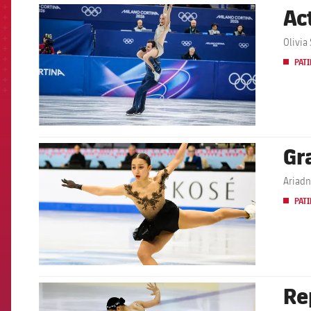
Ac
FCB Barcelona badge
Olivia
PATI
Gr
FCB Barcelona badge
Ariadn
PATI
Re
FCB Barcelona badge