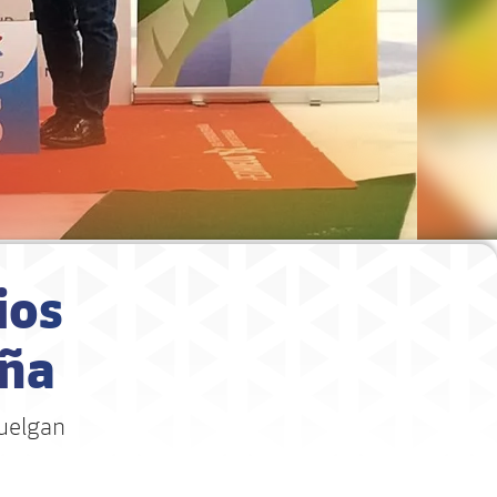
ios
aña
cuelgan