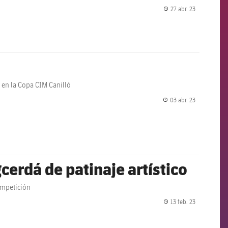
27 abr. 23
label.share.
 en la Copa CIM Canilló
03 abr. 23
label.share.
cerdá de patinaje artístico
ompetición
13 feb. 23
label.share.