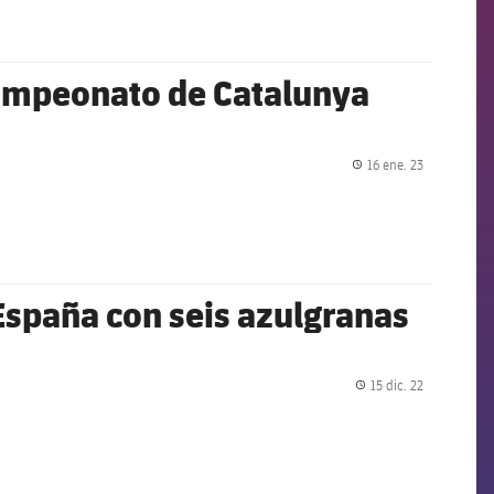
 Campeonato de Catalunya
16 ene. 23
label.share.
spaña con seis azulgranas
15 dic. 22
label.share.