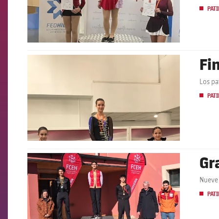
PATI
Fi
FCB Barcelona badge
Los pa
PATI
Gr
FCB Barcelona badge
Nueve 
PATI