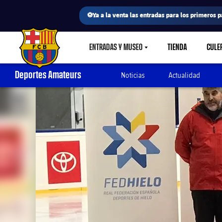
⚽Ya a la venta las entradas para los primeros p
ENTRADAS Y MUSEO
TIENDA
CULE
LABEL.SHARE.CARETDOWN
FC Barcelona club badge
Deportes Amateurs
Noticias
Actualidad