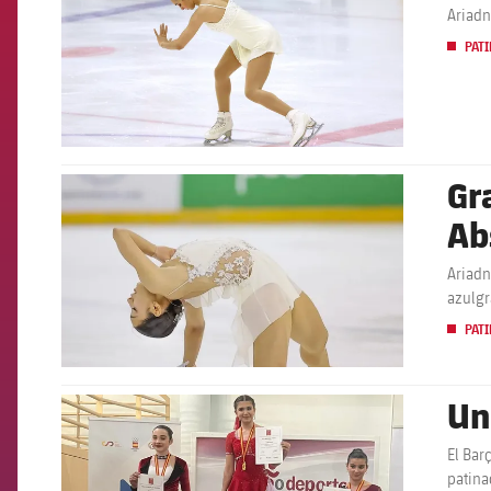
Ariadn
PATI
Gr
FCB Barcelona badge
Ab
Ariadn
azulg
PATI
Un
FCB Barcelona badge
El Bar
patina