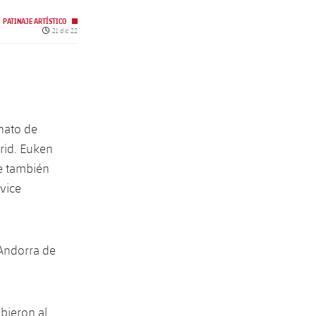
PATINAJE ARTÍSTICO
Fecha de publicación
21 dic 22
nato de
rid. Euken
ue también
vice
 Andorra de
ubieron al