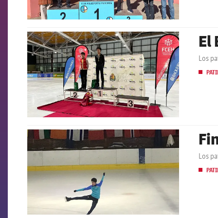
El
FCB Barcelona badge
Los pa
PATI
Fi
FCB Barcelona badge
Los pa
PATI