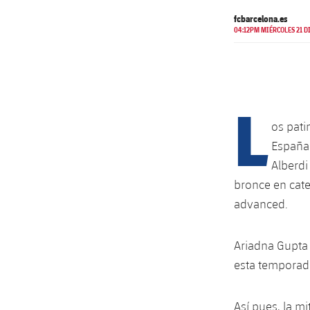
fcbarcelona.es
04:12PM MIÉRCOLES 21 DI
L
os pati
España 
Alberdi
bronce en cate
advanced.
Ariadna Gupta 
esta temporad
Así pues, la m