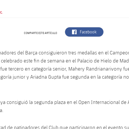
C.
label.aria.facebook
Facebook
COMPARTE ESTE ARTÍCULO
nadores del Barça consiguieron tres medallas en el Campeo
celebrado este fin de semana en el Palacio de Hielo de Mad
 fue tercero en categoría senior, Mahery Randrianarivony f
goría junior y Ariadna Gupta fue segunda en la categoría no
ya consiguió la segunda plaza en el Open Internacional de
a.
itad de patinadores del Club que participaron en el evento s