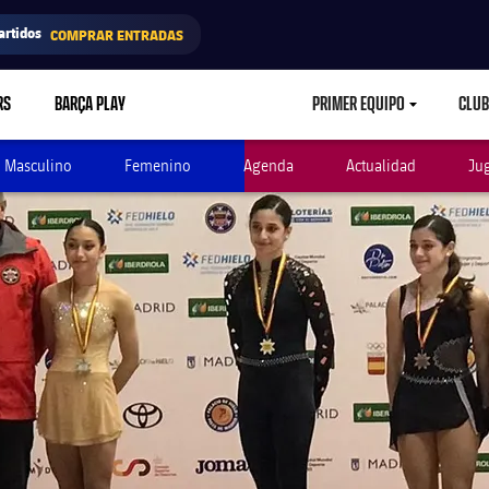
artidos
COMPRAR ENTRADAS
RS
BARÇA PLAY
PRIMER EQUIPO
CLUB
LABEL.ARIA.CARETD
Masculino
Femenino
Agenda
Actualidad
Ju