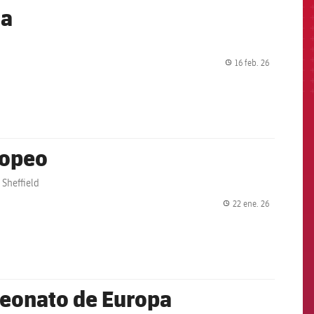
na
16 feb. 26
label.share.
ropeo
 Sheffield
22 ene. 26
label.share.
peonato de Europa