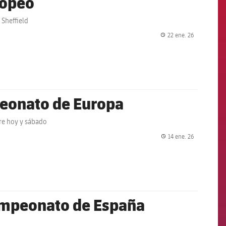
ropeo
 Sheffield
22 ene. 26
label.share.
peonato de Europa
tre hoy y sábado
14 ene. 26
label.share.
Campeonato de España