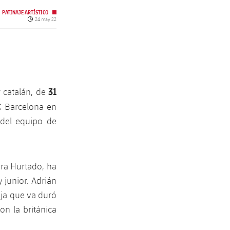
PATINAJE ARTÍSTICO
Fecha de publicación
24 may 22
31
 catalán, de
FC Barcelona en
 del equipo de
ra Hurtado, ha
 junior. Adrián
ja que va duró
on la británica