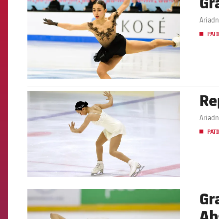
Gr
Ariadn
PATI
Re
FCB Barcelona badge
Ariadn
PATI
Gr
FCB Barcelona badge
Ab