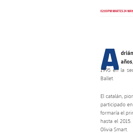
02:00PM MARTES 24 MAY
A
driá
años
1995 en la se
Ballet.
El catalán, p
participado en
formaría el p
hasta el 2015.
Olivia Smart.