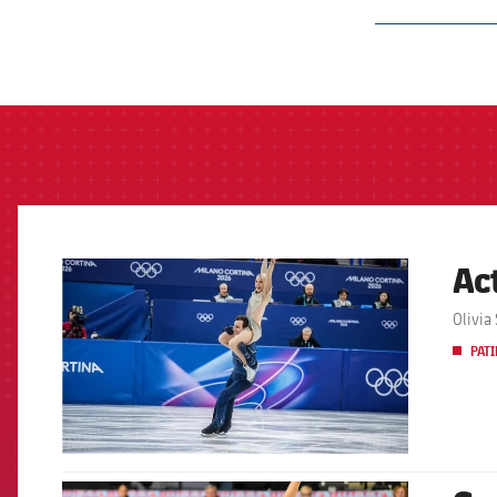
label.aria.barcelon
Ac
FCB Barcelona badge
Olivia
PATI
FCB Barcelona badge