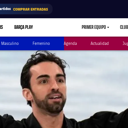
artidos
COMPRAR ENTRADAS
RS
BARÇA PLAY
PRIMER EQUIPO
CLUB
LABEL.ARIA.CARETD
Masculino
Femenino
Agenda
Actualidad
Ju