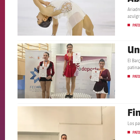
Ariadn
azulg
PATI
Un
FCB Barcelona badge
El Bar
patina
PATI
Fi
FCB Barcelona badge
Los pa
PATI