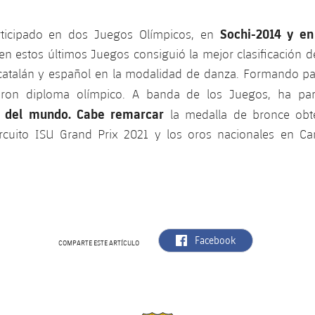
Sochi-2014 y en
rticipado en dos Juegos Olímpicos, en
n estos últimos Juegos consiguió la mejor clasificación de
catalán y español en la modalidad de danza. Formando par
eron diploma olímpico. A banda de los Juegos, ha par
 del mundo
.
Cabe remarcar
la medalla de bronce obte
rcuito ISU Grand Prix 2021 y los oros nacionales en 
label.aria.facebook
Facebook
COMPARTE ESTE ARTÍCULO