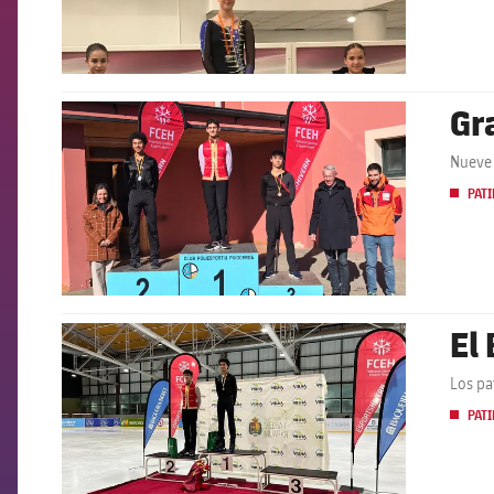
Gr
FCB Barcelona badge
Nueve 
PATI
El
FCB Barcelona badge
Los pa
PATI