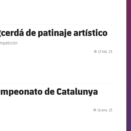
cerdá de patinaje artístico
ompetición
13 feb. 23
label.share.
 Campeonato de Catalunya
16 ene. 23
label.share.