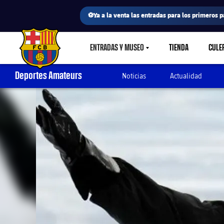
⚽Ya a la venta las entradas para los primeros p
ENTRADAS Y MUSEO
TIENDA
CULE
LABEL.SHARE.CARETDOWN
FC Barcelona club badge
Deportes Amateurs
Noticias
Actualidad