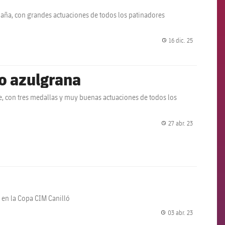
aña, con grandes actuaciones de todos los patinadores
16 dic. 25
label.share.
o azulgrana
e, con tres medallas y muy buenas actuaciones de todos los
27 abr. 23
label.share.
 en la Copa CIM Canilló
03 abr. 23
label.share.