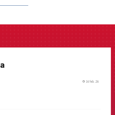
na
16 feb. 26
label.share.