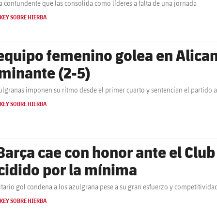
ia contundente que las consolida como líderes a falta de una jornada
KEY SOBRE HIERBA
 equipo femenino golea en Alica
minante (2-5)
ulgranas imponen su ritmo desde el primer cuarto y sentencian el partido a
KEY SOBRE HIERBA
 Barça cae con honor ante el Clu
cidido por la mínima
itario gol condena a los azulgrana pese a su gran esfuerzo y competitivid
KEY SOBRE HIERBA