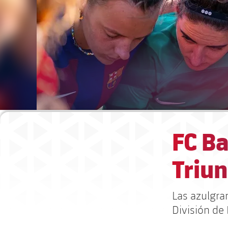
FC Ba
Triun
Las azulgran
División de