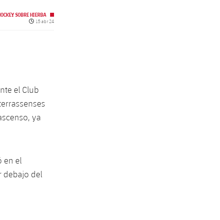
HOCKEY SOBRE HIERBA
Fecha de publicación
15 abr 24
nte el Club
 terrassenses
ascenso, ya
 en el
r debajo del