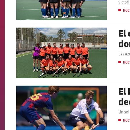
victor
HOC
El
FCB Barcelona badge
do
Las az
HOC
El
FCB Barcelona badge
de
Un sol
HOC