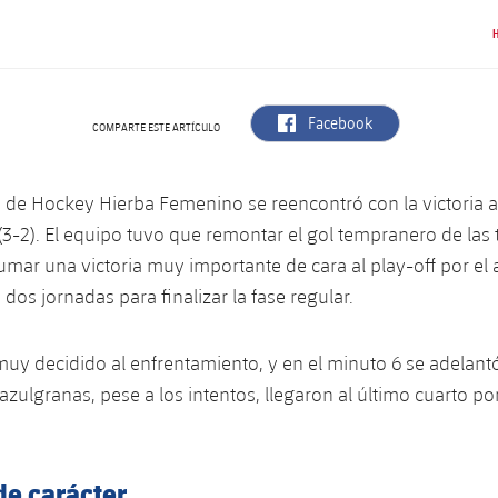
label.aria.facebook
Facebook
COMPARTE ESTE ARTÍCULO
a de Hockey Hierba Femenino se reencontró con la victoria a
(3-2). El equipo tuvo que remontar el gol tempranero de las
umar una victoria muy importante de cara al play-off por el 
 dos jornadas para finalizar la fase regular.
 muy decidido al enfrentamiento, y en el minuto 6 se adelantó
azulgranas, pese a los intentos, llegaron al último cuarto po
de carácter