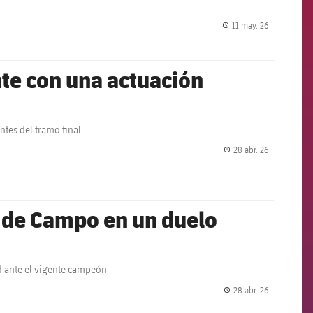
11 may. 26
label.share.
nte con una actuación
ntes del tramo final
28 abr. 26
label.share.
b de Campo en un duelo
ad ante el vigente campeón
28 abr. 26
label.share.