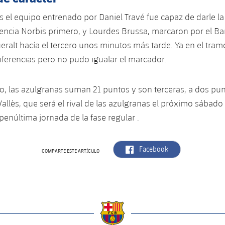
 el equipo entrenado por Daniel Travé fue capaz de darle la 
rencia Norbis primero, y Lourdes Brussa, marcaron por el Ba
ralt hacía el tercero unos minutos más tarde. Ya en el tramo 
iferencias pero no pudo igualar el marcador.
fo, las azulgranas suman 21 puntos y son terceras, a dos pun
allès, que será el rival de las azulgranas el próximo sábado 
 penúltima jornada de la fase regular .
label.aria.facebook
Facebook
COMPARTE ESTE ARTÍCULO