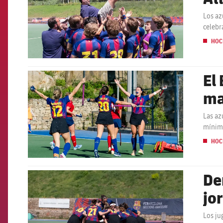
Los az
celebr
HOC
El
FCB Barcelona badge
ma
Las az
mínima
HOC
De
FCB Barcelona badge
jo
Los ju