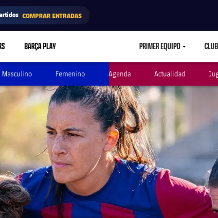
artidos
COMPRAR ENTRADAS
RS
BARÇA PLAY
PRIMER EQUIPO
CLUB
LABEL.ARIA.CARETD
Masculino
Femenino
Agenda
Actualidad
Ju