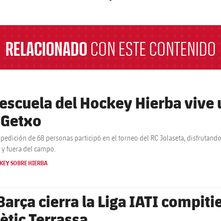
a
RELACIONADO
CON ESTE CONTENIDO
 escuela del Hockey Hierba vive 
 Getxo
pedición de 68 personas participó en el torneo del RC Jolaseta, disfrutando
 y fuera del campo.
KEY SOBRE HIERBA
Barça cierra la Liga IATI compiti
lètic Terrassa