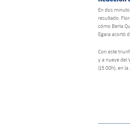
En dos minutos
resultado. Flo
cómo Berta Que
Egara acortó d
Con este triun
y a nueve del V
(15.00h), en la