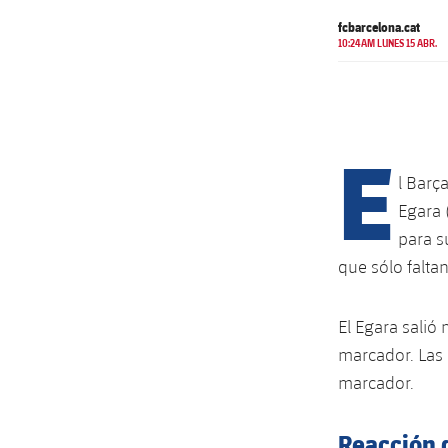
fcbarcelona.cat
10:24AM LUNES 15 ABR.
E
l Barç
Egara 
para s
que sólo faltan
El Egara salió
marcador. Las 
marcador.
Reacción 