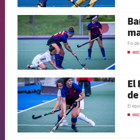
Ba
FCB Barcelona badge
ma
Fin de
HOC
El
FCB Barcelona badge
de
El equ
HOC