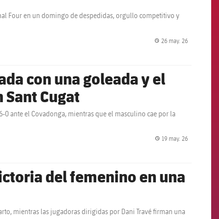
Final Four en un domingo de despedidas, orgullo competitivo y
26 may. 26
label.share.
ada con una goleada y el
n Sant Cugat
-0 ante el Covadonga, mientras que el masculino cae por la
19 may. 26
label.share.
ictoria del femenino en una
rto, mientras las jugadoras dirigidas por Dani Travé firman una