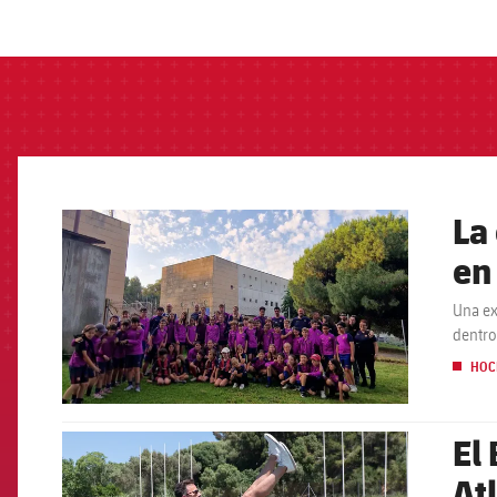
label.aria.barcelon
La
FCB Barcelona badge
en
Una ex
dentro
HOC
El 
FCB Barcelona badge
At