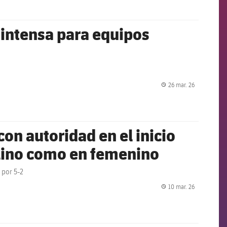
intensa para equipos
26 mar. 26
label.share.
on autoridad en el inicio
ulino como en femenino
 por 5-2
10 mar. 26
label.share.