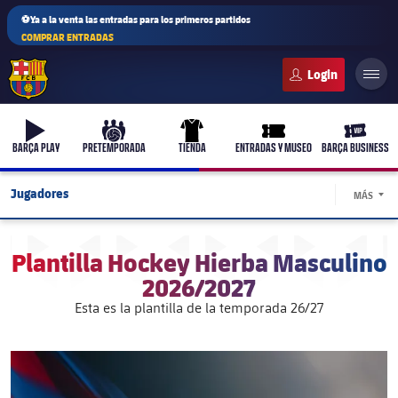
⚽Ya a la venta las entradas para los primeros partidos
COMPRAR ENTRADAS
FC Barcelona club badge
b-play
culers-ball
uniform
ticket-full
ticket-v
BARÇA PLAY
PRETEMPORADA
TIENDA
ENTRADAS Y MUSEO
BARÇA BUSINESS
Jugadores
MÁS
LABEL
Calendario
Plantilla Hockey Hierba Masculino
Resultados
2026/2027
Esta es la plantilla de la temporada 26/27
Clasificación