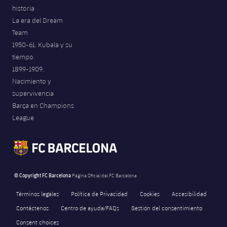
historia
La era del Dream
Team
1950-61. Kubala y su
tiempo
1899-1909.
Nacimiento y
supervivencia
Barça en Champions
League
© Copyright FC Barcelona
Página Oficial del FC Barcelona
Términos legales
Política de Privacidad
Cookies
Accesibilidad
Contáctenos
Centro de ayuda/FAQs
Gestión del consentimiento
Consent choices