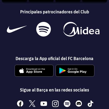
Principales patrocinadores del Club
plusicon
más
Instalaciones
Spotify Camp Nou
Palau Blaugrana
Descarga la App oficial del FC Barcelona
Estadi Johan Cruyff
Barça Cafe
plusicon
más
Sigue al Barça en las redes sociales
Ciutat Esportiva
Servicios
plusicon
más
facebook
x
youtube
instagram
spotify
discord
tiktok
La Masia