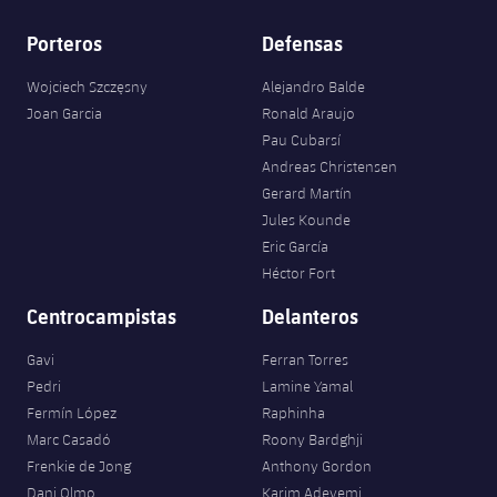
Servicios Médicos
Acreditaciones
Porteros
Defensas
Accesibilidad
Instalaciones
Wojciech Szczęsny
Alejandro Balde
Joan Garcia
Ronald Araujo
Pau Cubarsí
Andreas Christensen
Gerard Martín
Jules Kounde
Eric García
Héctor Fort
Centrocampistas
Delanteros
Gavi
Ferran Torres
Pedri
Lamine Yamal
Fermín López
Raphinha
Marc Casadó
Roony Bardghji
Frenkie de Jong
Anthony Gordon
Dani Olmo
Karim Adeyemi