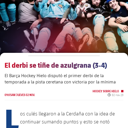
plusicon
más
Junta Directiva
plusicon
más
Estructura ejecutiva
Barça Academy
plusicon
más
Organigramas
Más que un club
chevron-right
label.aria.chevronright
El derbi se tiñe de azulgrana (3-4)
Década a década
El Barça Hockey Hielo disputó el primer derbi de la
Órganos
Masia 360
chevron-right
label.aria.chevronright
Presidentes
temporada a la pista ceretana con victoria por la mínima
Documents
HOCKEY SOBRE HIELO
La Masia
chevron-right
label.aria.chevronright
Jugadores de leyenda
Fecha de pub
09:05AM JUEVES 02 NOV.
02 nov 23
L
Comisiones y órganos
Entrenadores
chevron-right
label.aria.chevronright
os culés llegaron a la Cerdaña con la idea de
continuar sumando puntos y esto se notó
Centro de documentación