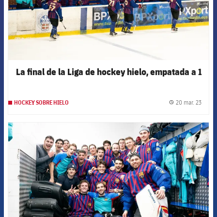
La final de la Liga de hockey hielo, empatada a 1
20 mar. 23
HOCKEY SOBRE HIELO
label.
FCB Barcelona badge