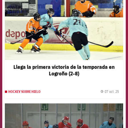
Llega la primera victoria de la temporada en
Logroño (2-8)
07 oct. 25
HOCKEY SOBRE HIELO
label.
FCB Barcelona badge