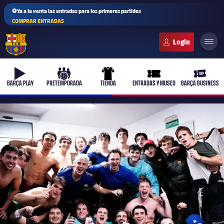
⚽Ya a la venta las entradas para los primeros partidos
COMPRAR ENTRADAS
FC Barcelona club badge
b-play
culers-ball
uniform
ticket-full
ticket-v
BARÇA PLAY
PRETEMPORADA
TIENDA
ENTRADAS Y MUSEO
BARÇA BUSINESS