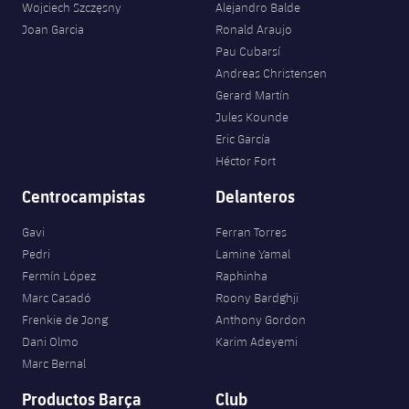
Wojciech Szczęsny
Alejandro Balde
Joan Garcia
Ronald Araujo
Pau Cubarsí
Andreas Christensen
Gerard Martín
Jules Kounde
Eric García
Héctor Fort
Centrocampistas
Delanteros
Gavi
Ferran Torres
Pedri
Lamine Yamal
Fermín López
Raphinha
Marc Casadó
Roony Bardghji
Frenkie de Jong
Anthony Gordon
Dani Olmo
Karim Adeyemi
Marc Bernal
Productos Barça
Club