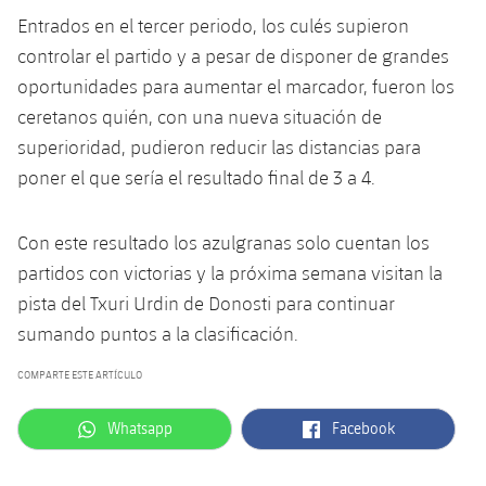
Servicios Médicos
Acreditaciones
Entrados en el tercer periodo, los culés supieron
controlar el partido y a pesar de disponer de grandes
Accesibilidad
Instalaciones
oportunidades para aumentar el marcador, fueron los
ceretanos quién, con una nueva situación de
superioridad, pudieron reducir las distancias para
poner el que sería el resultado final de 3 a 4.
Con este resultado los azulgranas solo cuentan los
partidos con victorias y la próxima semana visitan la
pista del Txuri Urdin de Donosti para continuar
sumando puntos a la clasificación.
COMPARTE ESTE ARTÍCULO
label.aria.whatsapp
label.aria.facebook
Whatsapp
Facebook