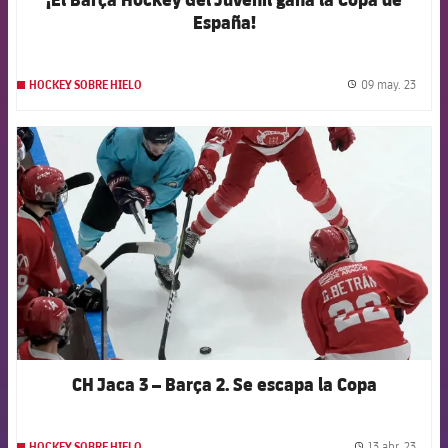
España!
09 may. 23
HOCKEY SOBRE HIELO
label.
FCB Barcelona badge
CH Jaca 3 – Barça 2. Se escapa la Copa
13 abr. 23
HOCKEY SOBRE HIELO