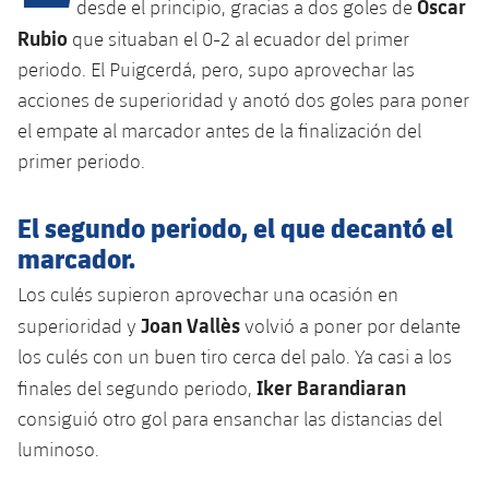
Oscar
desde el principio, gracias a dos goles de
Rubio
que situaban el 0-2 al ecuador del primer
periodo. El Puigcerdá, pero, supo aprovechar las
plusicon
más
acciones de superioridad y anotó dos goles para poner
Instalaciones
el empate al marcador antes de la finalización del
primer periodo.
Spotify Camp Nou
El segundo periodo, el que decantó el
Palau Blaugrana
marcador.
Los culés supieron aprovechar una ocasión en
Estadi Johan Cruyff
Joan Vallès
superioridad y
volvió a poner por delante
los culés con un buen tiro cerca del palo. Ya casi a los
Barça Cafe
plusicon
más
Iker Barandiaran
finales del segundo periodo,
consiguió otro gol para ensanchar las distancias del
Ciutat Esportiva
Servicios
luminoso.
plusicon
más
La Masia