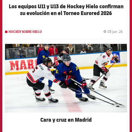
Los equipos U11 y U13 de Hockey Hielo confirman
su evolución en el Torneo Eurored 2026
03 jun. 26
HOCKEY SOBRE HIELO
label.
FCB Barcelona badge
Cara y cruz en Madrid