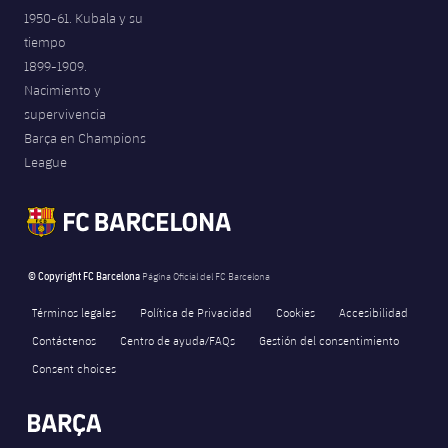
1950-61. Kubala y su
tiempo
1899-1909.
Nacimiento y
supervivencia
Barça en Champions
League
© Copyright FC Barcelona
Página Oficial del FC Barcelona
Términos legales
Política de Privacidad
Cookies
Accesibilidad
Contáctenos
Centro de ayuda/FAQs
Gestión del consentimiento
Consent choices
FORÇA BARÇA
268
label.aria.fire
Força Barça
label.aria.forcabarca