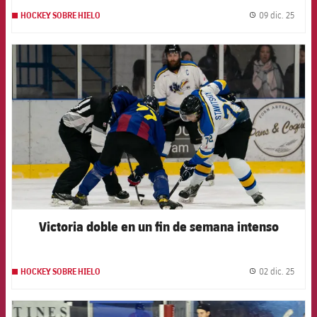
09 dic. 25
HOCKEY SOBRE HIELO
label.
FCB Barcelona badge
Victoria doble en un fin de semana intenso
02 dic. 25
HOCKEY SOBRE HIELO
label.
FCB Barcelona badge