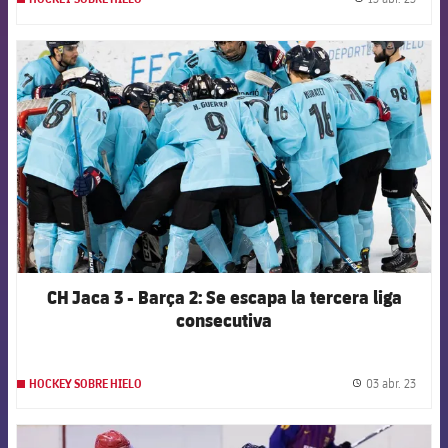
label.
FCB Barcelona badge
CH Jaca 3 - Barça 2: Se escapa la tercera liga
consecutiva
03 abr. 23
HOCKEY SOBRE HIELO
label.
FCB Barcelona badge