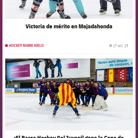
Victoria de mérito en Majadahonda
17 oct. 23
HOCKEY SOBRE HIELO
label.
FCB Barcelona badge
¡El Barça Hockey Gel Juvenil gana la Copa de