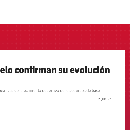
ielo confirman su evolución
ositivas del crecimiento deportivo de los equipos de base.
03 jun. 26
label.share.