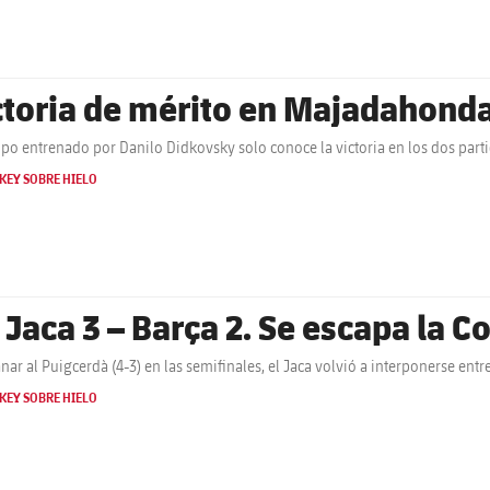
ctoria de mérito en Majadahond
ipo entrenado por Danilo Didkovsky solo conoce la victoria en los dos part
KEY SOBRE HIELO
 Jaca 3 – Barça 2. Se escapa la C
anar al Puigcerdà (4-3) en las semifinales, el Jaca volvió a interponerse entr
KEY SOBRE HIELO