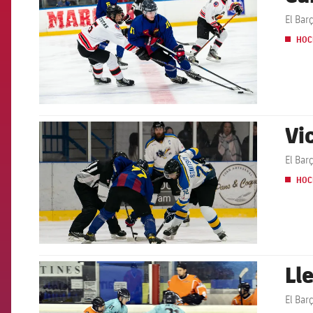
El Bar
HOC
Vi
FCB Barcelona badge
El Bar
HOC
Ll
FCB Barcelona badge
El Bar