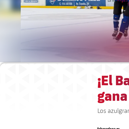
¡El B
gana
Los azulgra
fcbarcelona.es