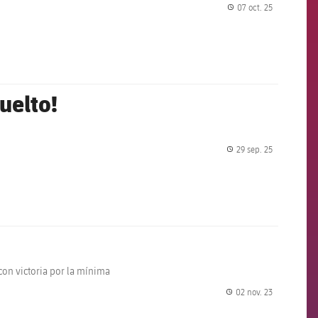
07 oct. 25
label.share.
uelto!
29 sep. 25
label.share.
 con victoria por la mínima
02 nov. 23
label.share.