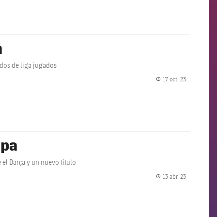
a
idos de liga jugados
17 oct. 23
label.share.
opa
e el Barça y un nuevo título
13 abr. 23
label.share.