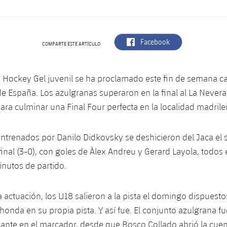
label.aria.facebook
Facebook
COMPARTE ESTE ARTÍCULO
a Hockey Gel juvenil se ha proclamado este fin de semana 
e España. Los azulgranas superaron en la final al La Neve
 para culminar una Final Four perfecta en la localidad madrile
trenados por Danilo Didkovsky se deshicieron del Jaca el 
nal (3-0), con goles de Àlex Andreu y Gerard Layola, todos e
nutos de partido.
a actuación, los U18 salieron a la pista el domingo dispuesto
honda en su propia pista. Y así fue. El conjunto azulgrana fu
lante en el marcador, desde que Bosco Collado abrió la cue