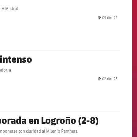
l CH Madrid
09 dic. 25
label.share.
 intenso
Andorra
02 dic. 25
label.share.
mporada en Logroño (2-8)
mponerse con claridad al Milenio Panthers.