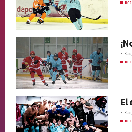
HOC
¡N
FCB Barcelona badge
El Bar
HOC
El
FCB Barcelona badge
El Bar
HOC