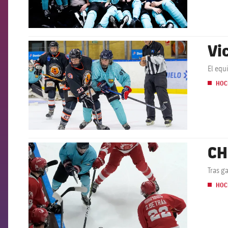
Vi
FCB Barcelona badge
El equ
HOC
CH
FCB Barcelona badge
Tras g
HOC