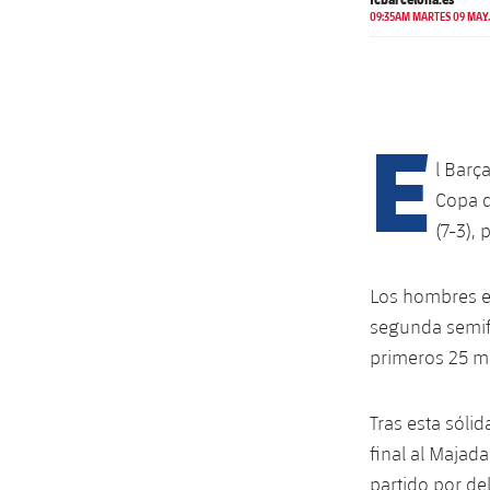
09:35AM MARTES 09 MAY.
E
l Barç
Copa d
(7-3),
Los hombres en
segunda semifi
primeros 25 mi
Tras esta sólid
final al Majada
partido por de