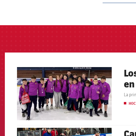
label.aria.barcelon
Lo
FCB Barcelona badge
en
La pri
HOC
Ca
FCB Barcelona badge