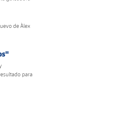
nuevo de Àlex
os"
y
resultado para