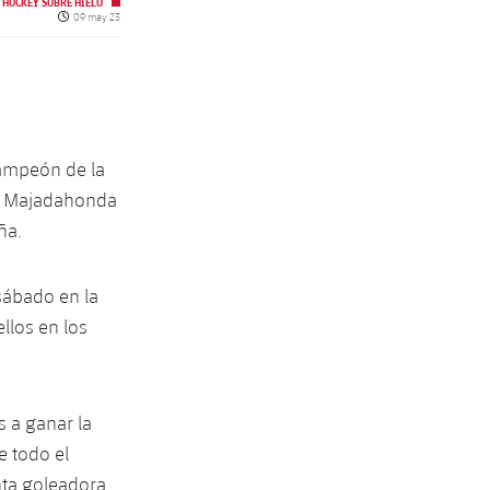
HOCKEY SOBRE HIELO
Fecha de publicación
09 may 23
campeón de la
ra Majadahonda
ña.
sábado en la
llos en los
s a ganar la
e todo el
nta goleadora