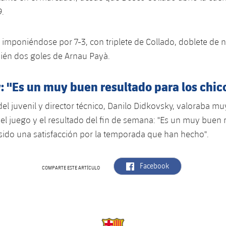
9.
 imponiéndose por 7-3, con triplete de Collado, doblete de 
ién dos goles de Arnau Payà.
: "Es un muy buen resultado para los chic
del juvenil y director técnico, Danilo Didkovsky, valoraba mu
el juego y el resultado del fin de semana: "Es un muy buen 
 sido una satisfacción por la temporada que han hecho".
label.aria.facebook
Facebook
COMPARTE ESTE ARTÍCULO