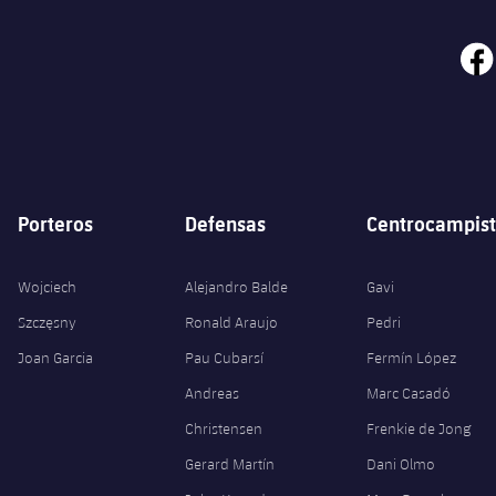
face
Porteros
Defensas
Centrocampist
Wojciech
Alejandro Balde
Gavi
Szczęsny
Ronald Araujo
Pedri
Joan Garcia
Pau Cubarsí
Fermín López
Andreas
Marc Casadó
Christensen
Frenkie de Jong
Gerard Martín
Dani Olmo