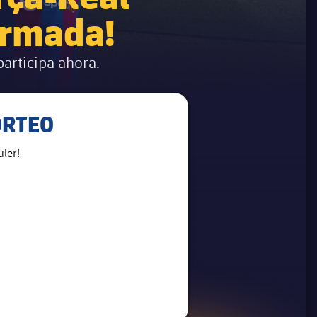
irmada!
articipa ahora.
ORTEO
ler!