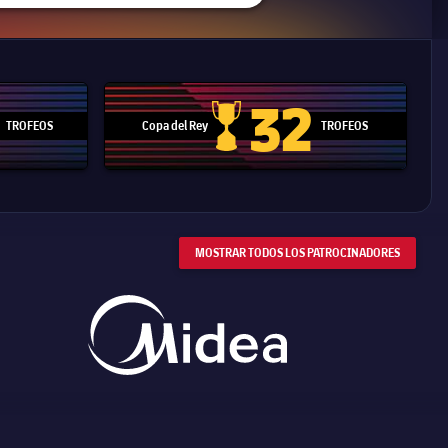
32
TROFEOS
Copa del Rey
TROFEOS
 Mundial de Clubes
Copa del Rey
MOSTRAR TODOS LOS PATROCINADORES