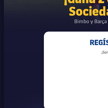
Socied
Bimbo y Barça 
REGÍ
¡Sú