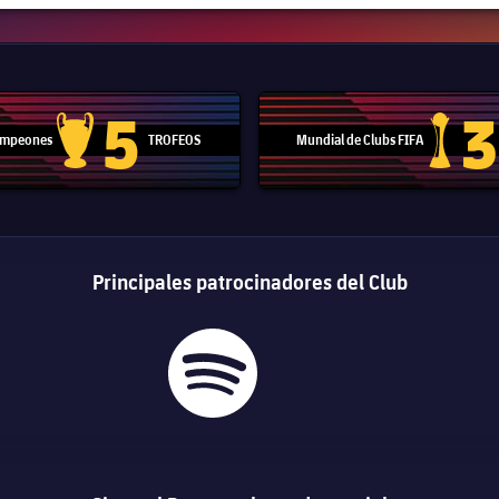
5
3
Campeones
TROFEOS
Mundial de Clubs FIFA
Trofeo de la Liga de Campeones
Trofeo del
Principales patrocinadores del Club